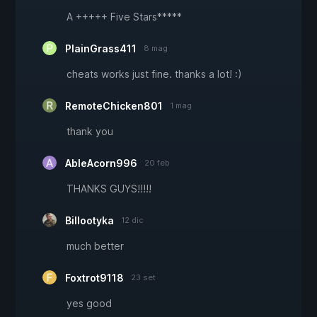
A +++++ Five Stars*****
PlainGrass411
8 mag
cheats works just fine. thanks a lot! :)
RemoteChicken801
1 mag
thank you
AbleAcorn996
20 feb
THANKS GUYS!!!!!
Billootyka
12 dic
much better
Foxtrot9118
23 set
yes good