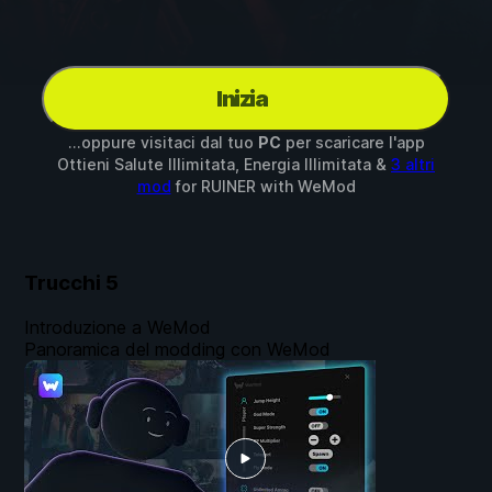
Inizia
...oppure visitaci dal tuo
PC
per scaricare l'app
Ottieni Salute Illimitata, Energia Illimitata &
3 altri
mod
for
RUINER
with
WeMod
Trucchi
5
Introduzione a WeMod
Panoramica del modding con WeMod