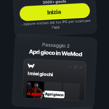
3000+ giochi
Inizia
per scaricare
PC
...oppure visitaci dal tuo
l'app
Passaggio 2
Apri gioco in WeMod
I miei giochi
Apri gioco