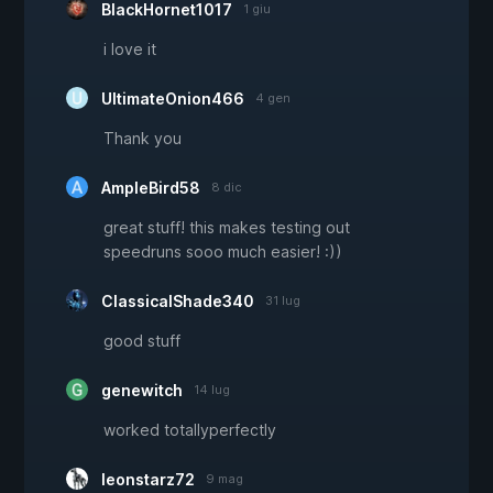
BlackHornet1017
1 giu
i love it
UltimateOnion466
4 gen
Thank you
AmpleBird58
8 dic
great stuff! this makes testing out
speedruns sooo much easier! :))
ClassicalShade340
31 lug
good stuff
genewitch
14 lug
worked totallyperfectly
leonstarz72
9 mag