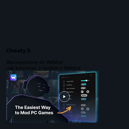
Cheaty
5
Wprowadzenie do WeMod
Jak korzystać z modów z WeMod