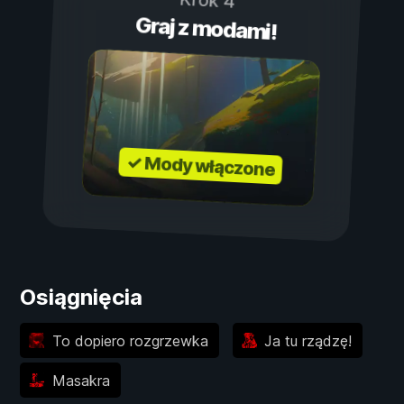
Krok 4
Graj z modami!
✓ Mody włączone
Osiągnięcia
To dopiero rozgrzewka
Ja tu rządzę!
Masakra