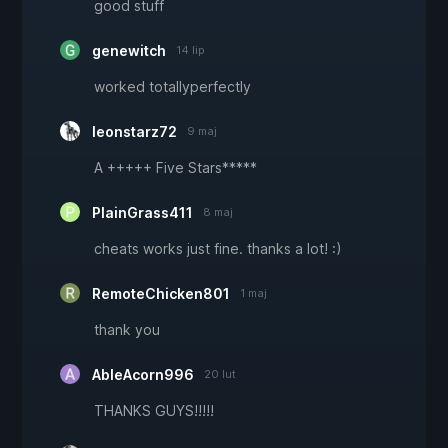
good stuff
genewitch
14 lip
worked totallyperfectly
leonstarz72
9 maj
A +++++ Five Stars*****
PlainGrass411
8 maj
cheats works just fine. thanks a lot! :)
RemoteChicken801
1 maj
thank you
AbleAcorn996
20 lut
THANKS GUYS!!!!!