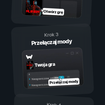
Otwórz grę
Krok 3
Przełączaj mody
Twoja gra
Wł.
Wył.
Nieograniczone zdrowie
Przełączaj mody
Nieograniczona wytrzymałość