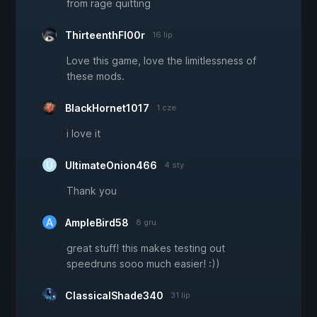
from rage quitting
ThirteenthFl00r
16 lip
Love this game, love the limitlessness of
these mods.
BlackHornet1017
1 cze
i love it
UltimateOnion466
4 sty
Thank you
AmpleBird58
8 gru
great stuff! this makes testing out
speedruns sooo much easier! :))
ClassicalShade340
31 lip