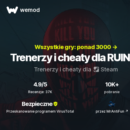
wemod
Wszystkie gry: ponad 3000 →
Trenerzy i cheaty dla RUI
Trenerzy i cheaty dla
Steam
4.9/5
10K+
Recenzje: 37K
pobranie
Bezpieczne
Przeskanowanie programem VirusTotal
przez MrAntiFun ↗