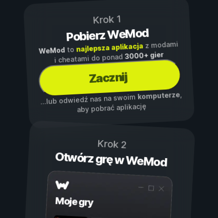
Krok 1
Pobierz WeMod
z modami
najlepsza aplikacja
to
WeMod
3000+ gier
i cheatami do ponad
Zacznij
,
komputerze
...lub odwiedź nas na swoim
aby pobrać aplikację
Krok 2
Otwórz grę w WeMod
Moje gry