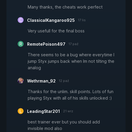
Many thanks, the cheats work perfect
ClassicalKangaroo925
17 lis
Very usefull for the final boss
RemotePoison497
17 paź
There seems to be a bug where everytime I
jump Styx jumps back when Im not tilting the
analog
Wethrman_92
12 paź
Thanks for the unlim. skill points. Lots of fun
playing Styx with all of his skills unlocked :)
LeadingStar201
21 wrz
best trainer ever but you should add
invisible mod also