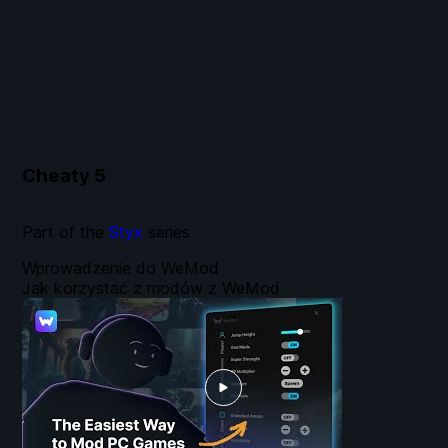
Cheaty
5
Part of the
Styx
series
Wprowadzenie do WeMod
Jak korzystać z modów z WeMod