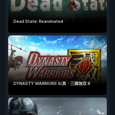
Dead State: Reanimated
DYNASTY WARRIORS 9/真・三國無双８