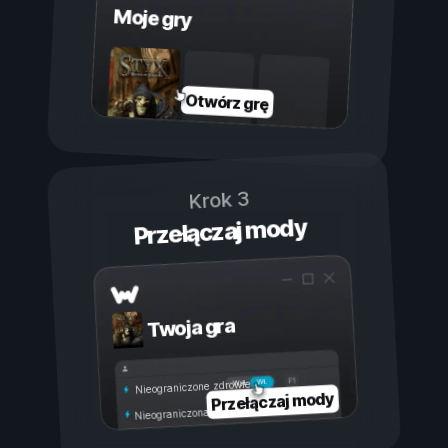
Moje gry
Otwórz grę
Krok 3
Przełączaj mody
Twoja gra
Wł.
Wył.
Nieograniczone zdrowie
Przełączaj mody
Nieograniczona wytrzymałość