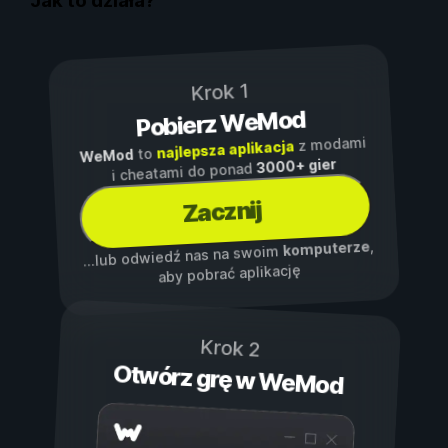
Jak to działa?
Krok 1
Pobierz WeMod
z modami
najlepsza aplikacja
to
WeMod
3000+ gier
i cheatami do ponad
Zacznij
,
komputerze
...lub odwiedź nas na swoim
aby pobrać aplikację
Krok 2
Otwórz grę w WeMod