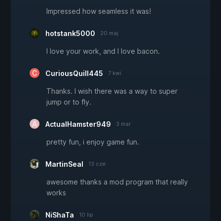
Impressed how seamless it was!
hotstank5000
20 maj
I love your work, and I love bacon.
CuriousQuill445
7 kwi
Thanks. I wish there was a way to super
jump or to fly.
ActualHamster949
3 mar
pretty fun, i enjoy game fun.
MartinSeal
13 cze
awesome thanks a mod program that really
works
NiShaTa
10 lip