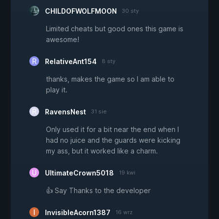
CHILDOFWOLFMOON
30 sty
Limited cheats but good ones this game is
awesome!
RelativeAnt154
8 sty
thanks, makes the game so I am able to
play it.
RavensNest
31 sie
Only used it for a bit near the end when I
had no juice and the guards were kicking
my ass, but it worked like a charm.
UltimateCrown5018
19 kwi
👍 Say Thanks to the developer
InvisibleAcorn1387
16 wrz