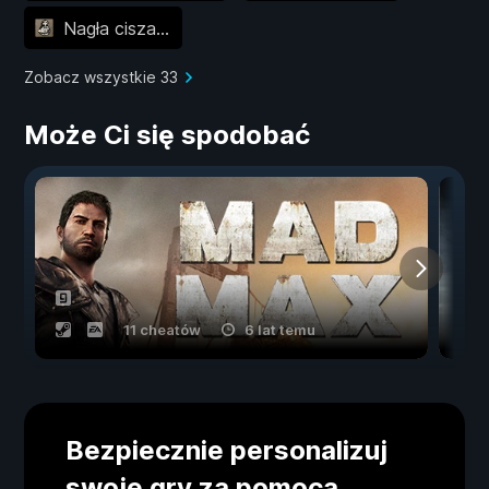
Nagła cisza...
Zobacz wszystkie 33
Może Ci się spodobać
11 cheatów
6 lat temu
Bezpiecznie personalizuj
swoje gry za pomocą