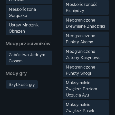
Nieskończoność
Nieskończona
Pieniędzy
Gorączka
Nieograniczone
Ustaw Mnożnik
Drewniane Znaczniki
Obrażeń
Nieograniczone
Punkty Akame
Mody przeciwników
Nieograniczone
Zabójstwa Jednym
Żetony Kasynowe
Ciosem
Nieograniczone
Mody gry
Punkty Shogi
Maksymalnie
Szybkość gry
Zwiększ Poziom
Uczucia Ayu
Maksymalnie
Zwiększ Pasek