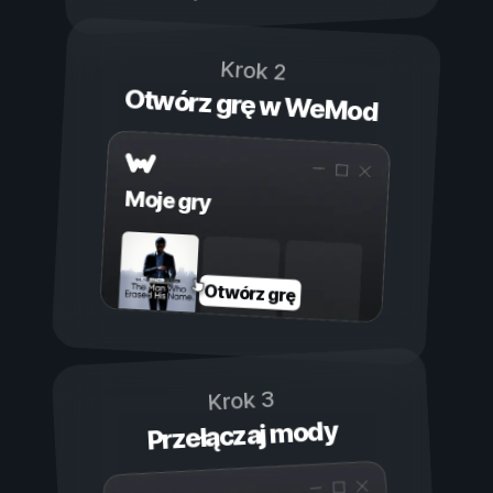
Krok 2
Otwórz grę w WeMod
Moje gry
Otwórz grę
Krok 3
Przełączaj mody