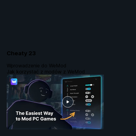
Cheaty
23
Wprowadzenie do WeMod
Jak korzystać z modów z WeMod