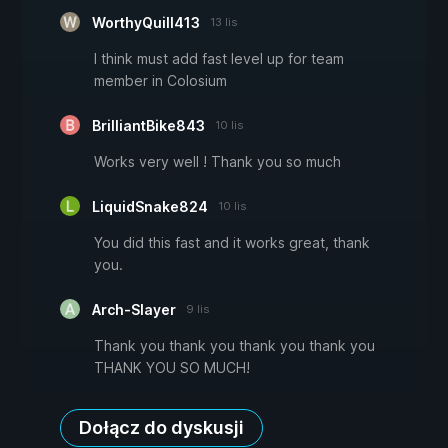
WorthyQuill413
13 lis
I think must add fast level up for team
member in Colosium
BrilliantBike843
10 lis
Works very well ! Thank you so much
LiquidSnake824
10 lis
You did this fast and it works great, thank
you.
Arch-Slayer
9 lis
Thank you thank you thank you thank you
THANK YOU SO MUCH!
Dołącz do dyskusji