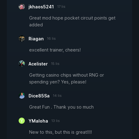
jkhaos5241
17 lis
Great mod hope pocket circuit points get
added
Riagan
16 lis
excellent trainer, cheers!
Acelister
15 lis
Getting casino chips without RNG or
spending yen? Yes, please!
Dice85Sa
14 lis
Great Fun . Thank you so much
YMaloha
13 lis
New to this, but this is great!!!!