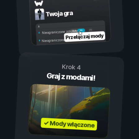
Twoja gra
Wł.
Wył.
Nieograniczone zdrowie
Przełączaj mody
Nieograniczona wytrzymałość
Krok 4
Graj z modami!
✓ Mody włączone