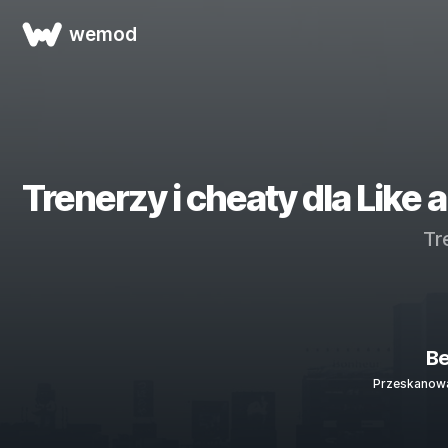
wemod
Trenerzy i cheaty dla Lik
Tr
Be
Przeskanowa