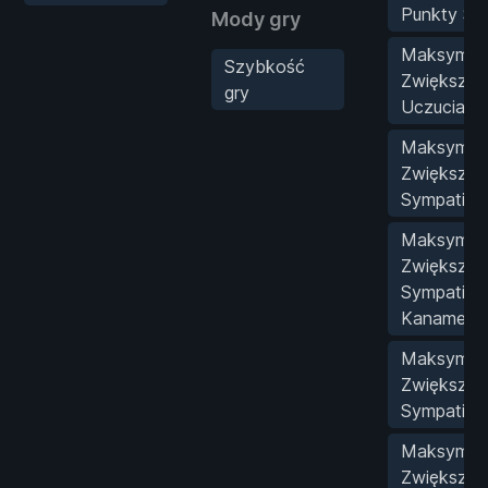
Punkty Sh
Mody gry
Maksymaln
Szybkość
Zwiększ P
gry
Uczucia A
Maksymaln
Zwiększ P
Sympatii K
Maksymaln
Zwiększ P
Sympatii
Kaname
Maksymaln
Zwiększ P
Sympatii 
Maksymaln
Zwiększ P