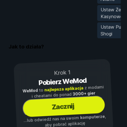
Ustaw Żeto
Kasynowe
Ustaw Punk
Shogi
Jak to działa?
Krok 1
Pobierz WeMod
z modami
najlepsza aplikacja
to
WeMod
3000+ gier
i cheatami do ponad
Zacznij
,
komputerze
...lub odwiedź nas na swoim
aby pobrać aplikację