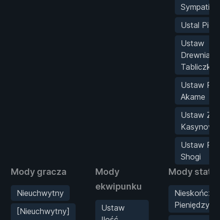
Sympatii A
Ustal Pien
Ustaw
Drewniane
Tabliczki
Ustaw Pun
Akame
Ustaw Żet
Kasynowe
Ustaw Pun
Shogi
Mody gracza
Mody
Mody staty
ekwipunku
Nieuchwytny
Nieskończo
Pieniędzy
Ustaw
[Nieuchwytny]
Ilość