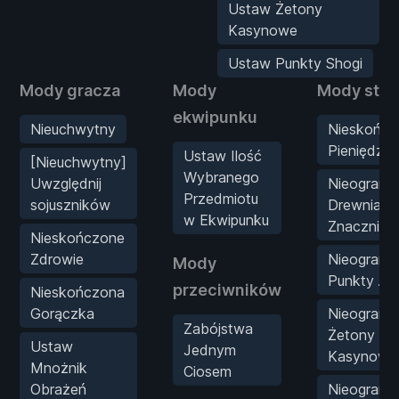
Ustaw Żetony
Kasynowe
Ustaw Punkty Shogi
Mody gracza
Mody
Mody stat
ekwipunku
Nieuchwytny
Nieskończ
Pieniędzy
Ustaw Ilość
[Nieuchwytny]
Wybranego
Uwzględnij
Nieograni
Przedmiotu
sojuszników
Drewniane
w Ekwipunku
Znaczniki
Nieskończone
Zdrowie
Nieograni
Mody
Punkty A
przeciwników
Nieskończona
Gorączka
Nieograni
Zabójstwa
Żetony
Ustaw
Jednym
Kasynowe
Mnożnik
Ciosem
Obrażeń
Nieograni