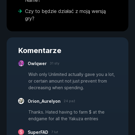
Name?
Czy to będzie działać z moją wersją
gry?
Komentarze
Owlqwer
31 sty
Wish only Unlimited actually gave you a lot,
or certain amount not just prevent from
decreasing when spending.
Orion_Aurelyon
24 paź
Thanks. Hated having to farm $ at the
endgame for all the Yakuza entries
SuperFAD
7 lut