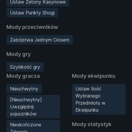
Ustaw Żetony Kasynowe
Ustaw Punkty Shogi
Mody przeciwników
Zabójstwa Jednym Ciosem
Mody gry
Szybkość gry
Mody gracza
Mody ekwipunku
Nieuchwytny
Ustaw Ilość
Wybranego
[Nieuchwytny]
Przedmiotu w
Uwzględnij
Ekwipunku
sojuszników
Mody statystyk
Nieskończone
Zdrowie