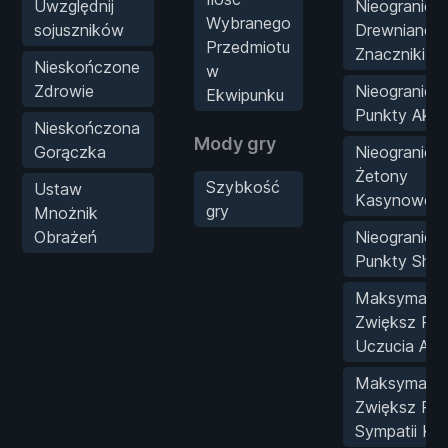
Uwzględnij
Nieogranicz
Wybranego
sojuszników
Drewniane
Przedmiotu
Znaczniki
Nieskończone
w
Zdrowie
Nieogranicz
Ekwipunku
Punkty Aka
Nieskończona
Mody gry
Gorączka
Nieogranicz
Żetony
Szybkość
Ustaw
Kasynowe
gry
Mnożnik
Obrażeń
Nieogranicz
Punkty Shog
Maksymalni
Zwiększ Po
Uczucia Ayu
Maksymalni
Zwiększ Pa
Sympatii Kei