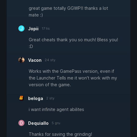
great game totally GGWP!! thanks a lot
mate :)
Jopii
17 lis
Great cheats thank you so much! Bless you!
:D
Vacon
24 sty
Works with the GamePass version, even if
the Launcher Tells me it won't work with my
version of the game.
beloga
2 sty
i want infinite agent abilites
Dequiallo
5 gru
Thanks for saving the grinding!