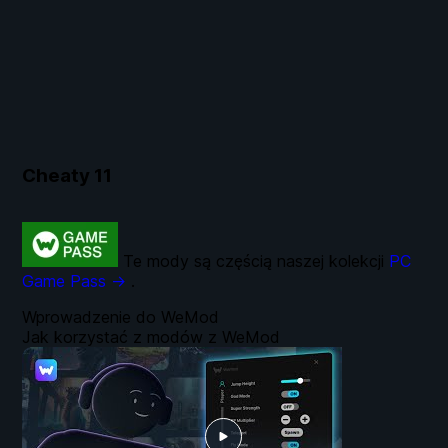
Cheaty
11
Te mody są częścią naszej kolekcji
PC
Game Pass →
.
Wprowadzenie do WeMod
Jak korzystać z modów z WeMod