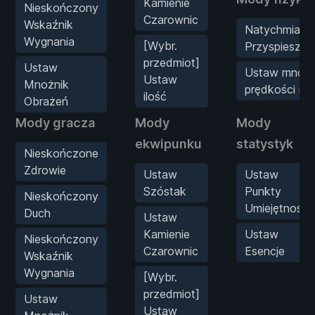
Kamienie
Nieskończony
Czarownic
Wskaźnik
Natychmiast
Wygnania
[Wybr.
Przyspieszen
przedmiot]
Ustaw
Ustaw mnożn
Ustaw
Mnożnik
prędkości ru
ilość
Obrażeń
Mody gracza
Mody
Mody
ekwipunku
statystyk
Nieskończone
Zdrowie
Ustaw
Ustaw
Szóstak
Punkty
Nieskończony
Umiejętności
Duch
Ustaw
Kamienie
Ustaw
Nieskończony
Czarownic
Esencje
Wskaźnik
Wygnania
[Wybr.
przedmiot]
Ustaw
Ustaw