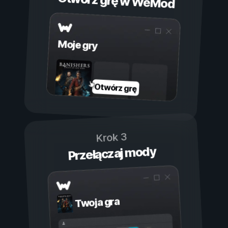
Otwórz grę w WeMod
Moje gry
Otwórz grę
Krok 3
Przełączaj mody
Twoja gra