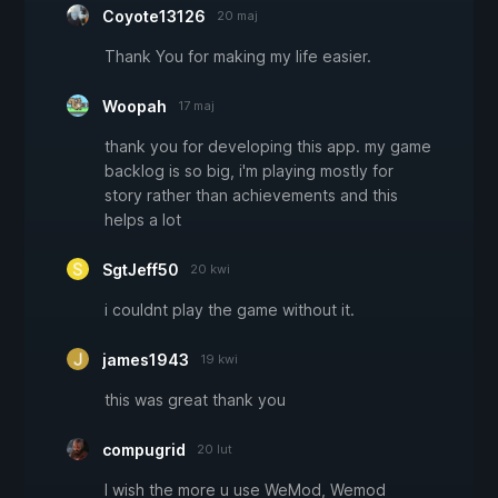
Coyote13126
20 maj
Thank You for making my life easier.
Woopah
17 maj
thank you for developing this app. my game
backlog is so big, i'm playing mostly for
story rather than achievements and this
helps a lot
SgtJeff50
20 kwi
i couldnt play the game without it.
james1943
19 kwi
this was great thank you
compugrid
20 lut
I wish the more u use WeMod, Wemod