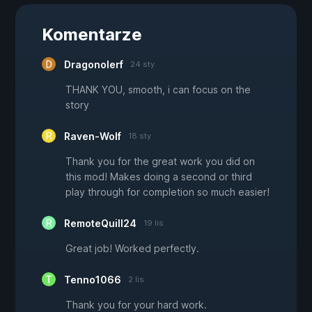
Komentarze
Dragonolerf
24 sty
THANK YOU, smooth, i can focus on the
story
Raven-Wolf
18 sty
Thank you for the great work you did on
this mod! Makes doing a second or third
play through for completion so much easier!
RemoteQuill24
19 lis
Great job! Worked perfectly.
Tenno1066
2 lis
Thank you for your hard work.