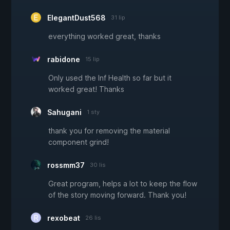
ElegantDust568
31 lip
everything worked great, thanks
rabidone
15 lip
Only used the Inf Health so far but it
worked great! Thanks
Sahugani
1 sty
thank you for removing the material
component grind!
rossmm37
30 lis
Great program, helps a lot to keep the flow
of the story moving forward. Thank you!
rexobeat
26 lis