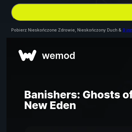
Pobierz Nieskończone Zdrowie, Nieskończony Duch &
9 in