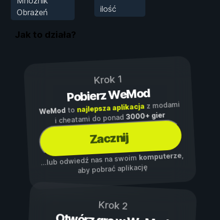
Mnożnik
ilość
Obrażeń
Jak to działa?
Krok 1
Pobierz WeMod
z modami
najlepsza aplikacja
to
WeMod
3000+ gier
i cheatami do ponad
Zacznij
,
komputerze
...lub odwiedź nas na swoim
aby pobrać aplikację
Krok 2