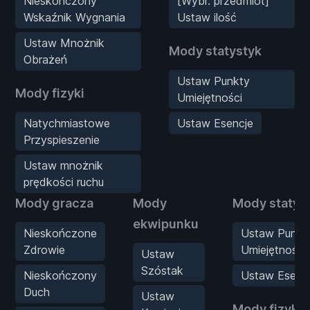
Nieskończony
[Wybr. przedmiot]
Wskaźnik Wygnania
Ustaw ilość
Ustaw Mnożnik
Mody statystyk
Obrażeń
Ustaw Punkty
Mody fizyki
Umiejętności
Natychmiastowe
Ustaw Esencje
Przyspieszenie
Ustaw mnożnik
prędkości ruchu
Mody gracza
Mody
Mody statys
ekwipunku
Nieskończone
Ustaw Punkt
Zdrowie
Umiejętności
Ustaw
Szóstak
Nieskończony
Ustaw Esenc
Duch
Ustaw
Mody fizyki