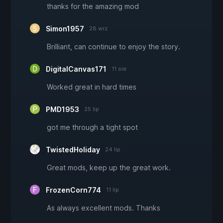
thanks for the amazing mod
Simon1957
28 wrz
Brilliant, can continue to enjoy the story.
DigitalCanvas171
11 sie
Worked great in hard times
PMD1953
25 lip
got me through a tight spot
TwistedHoliday
24 lip
Great mods, keep up the great work.
FrozenCorn774
11 lip
As always excellent mods. Thanks