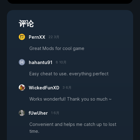
评论
PernXX
22 3月
Great Mods for cool game
hahantu91
8 10月
Easy cheat to use. everything perfect
WickedFunXD
3 6月
Works wonderful! Thank you so much ~
fUwUher
1 6月
Convenient and helps me catch up to lost
time.