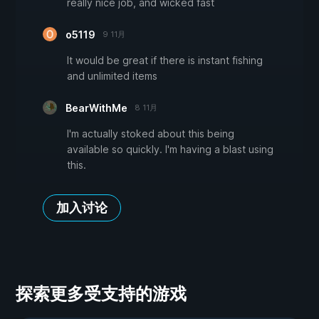
really nice job, and wicked fast
o5119
9 11月
It would be great if there is instant fishing
and unlimited items
BearWithMe
8 11月
I'm actually stoked about this being
available so quickly. I'm having a blast using
this.
加入讨论
探索更多受支持的游戏