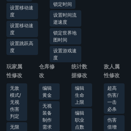
锁定时间
设置移动速
度
设置时间流
逝速度
设置移动速
度
锁定世界地
图时间
设置跳跃高
度
设置游戏速
度
玩家属
仓库修
统计数
敌人属
性修改
改
据修改
性修改
无敌
编辑
编辑
超高
模式/
黄金
生命
伤害/
无视
上限
一击
无视
伤害
必杀
装备
编辑
判定
制作
职业
伤害
无限
需求
点数
倍增