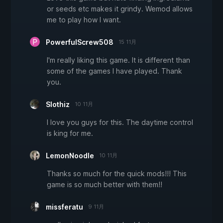
or seeds etc makes it grindy. Wemod allows
me to play how I want.
PowerfulScrew508
15 11月
I'm really liking this game. It is different than
some of the games I have played. Thank
you.
Slothiz
10 11月
I love you guys for this. The daytime control
is king for me.
LemonNoodle
10 11月
Thanks so much for the quick mods!!! This
game is so much better with them!!
missferatu
9 11月