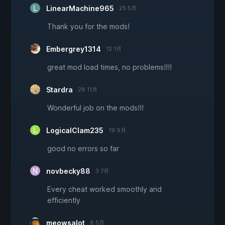
LinearMachine965
25 5月
Thank you for the mods!
Embergrey1314
12 1月
great mod load times, no problems!!!!
Stardra
28 11月
Wonderful job on the mods!!!
LogicalClam235
19 9月
good no errors so far
novbecky88
3 7月
Every cheat worked smoothly and
efficiently
meowsalot
8 5月