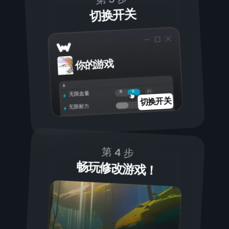
切换开关
你的游戏
开
关
无限血量
切换开关
无限耐力
第 4 步
畅玩修改游戏！