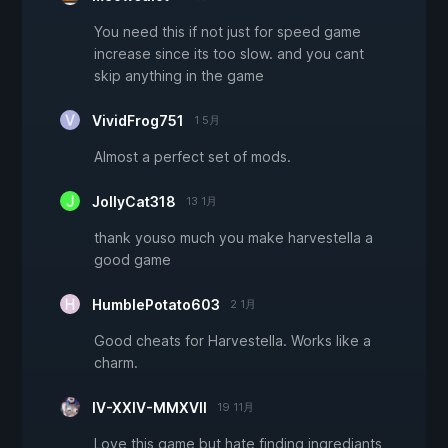
You need this if not just for speed game
increase since its too slow. and you cant
skip anything in the game
VividFrog751
1 5月
Almost a perfect set of mods.
JollyCat318
13 1月
thank youso much you make harvestella a
good game
HumblePotato603
2 1月
Good cheats for Harvestella. Works like a
charm.
IV-XXIV-MMXVII
19 11月
Love this game but hate finding ingrediants