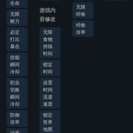
生命
无限
游戏内
无限
经验
容修改
耐力
经验
必定
无限
倍率
打出
食物
暴击
持续
时间
技能
瞬间
锁定
冷却
时间
职业
设置
切换
时间
瞬间
流逝
冷却
速度
防御
锁定
倍率
世界
地图
设置