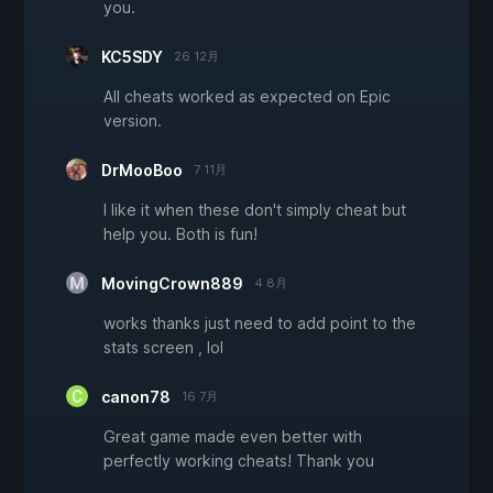
you.
KC5SDY
26 12月
All cheats worked as expected on Epic
version.
DrMooBoo
7 11月
I like it when these don't simply cheat but
help you. Both is fun!
MovingCrown889
4 8月
works thanks just need to add point to the
stats screen , lol
canon78
16 7月
Great game made even better with
perfectly working cheats! Thank you