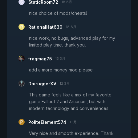
StaticRoom72
18 8月
nice choice of mods/cheats!
RationalHat630
18 8月
nice work, no bugs, advanced play for my
limited play time. thank you.
fragmag75
13 3月
add a more money mod please
DairuggerXV
12 3月
This game feels like a mix of my favorite
game Fallout 2 and Arcanum, but with
modern technology and conveniences
PoliteElement574
1 1月
Very nice and smooth experience. Thank