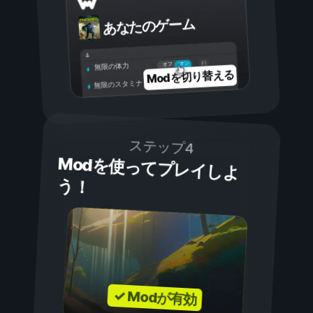
あなたのゲーム
オン
オフ
無限の体力
Modを切り替える
無限のスタミナ
ステップ4
Modを使ってプレイしよ
う！
✓ Modが有効