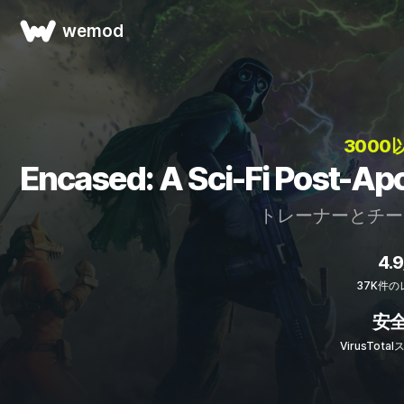
wemod
3000
Encased: A Sci-Fi Pos
トレーナーとチ
4.9
37K件の
安
VirusTot