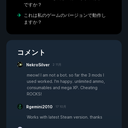
ですか？
これは私のゲームのバージョンで動作し
ますか？
コメント
NekroSilver
2 11月
meow! I am not a bot. so far the 3 mods I
used worked. I'm happy. unlimited ammo,
consumables and mega XP. Cheating
ROCKS!
Rgemini2010
17 10月
Works with latest Steam version. thanks