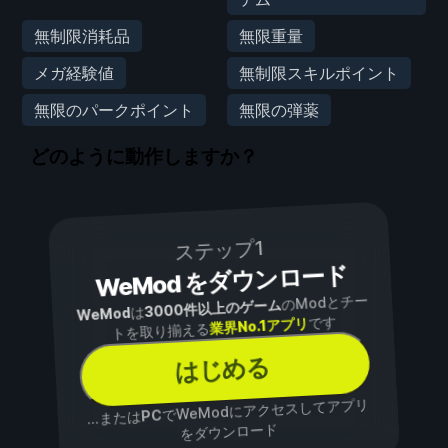
無制限消耗品
無限重量
メガ経験値
無制限スキルポイント
無限のパークポイント
無限の弾薬
どのように動作しますか？
ステップ1
WeMod をダウンロード
のModとチー
3000件以上のゲーム
は
WeMod
です
業界No.1アプリ
トを取り揃える
はじめる
でWeModにアクセスしてアプリ
PC
...または
をダウンロード