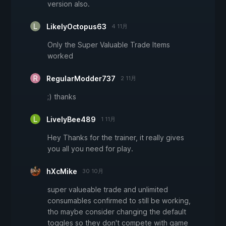
version also.
LikelyOctopus63
4 11月
Only the Super Valuable Trade Items
worked
RegularModder737
2 11月
;) thanks
LivelyBee489
1 11月
Hey Thanks for the trainer, it really gives
you all you need for play.
hXcMike
30 10月
super valueable trade and unlimited
consumables confirmed to still be working,
tho maybe consider changing the default
toggles so they don't compete with game