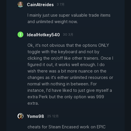
CainAtreides
3 7月
I mainly just use super valuable trade items
and unlimited weight now.
IdealHotkey540
30 3月
Ok, it's not obvious that the options ONLY
toggle with the keyboard and not by
clicking the on/off like other trainers. Once I
figured it out, it works well enough. I do
wish there was a bit more nuance on the
changes as it's either unlimited resources or
normal with nothing in between. For
instance, I'd have liked to just give myself a
extra Perk but the only option was 999
extra.
Yomo98
25 12月
cheats for Steam Encased work on EPIC