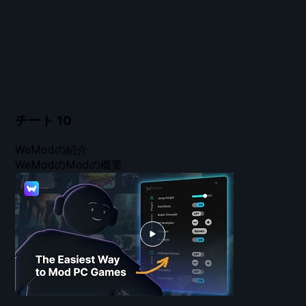
チート
10
WeModの紹介
WeModのModの概要