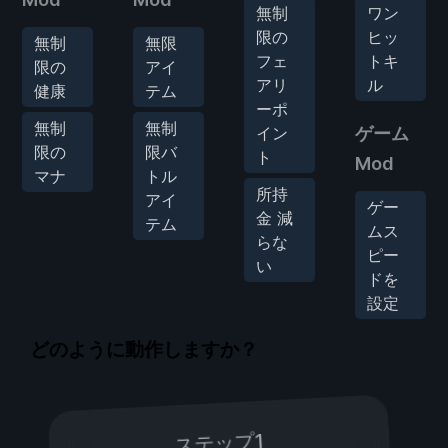
無制
ワン
限の
ヒッ
無制
無限
フェ
トキ
限の
アイ
アリ
ル
健康
テム
ーポ
無制
無制
イン
ゲーム
限の
限バ
ト
Mod
マナ
トル
所持
アイ
ゲー
金 減
テム
ムス
らな
ピー
い
ドを
設定
どのように動作しますか？
ステップ1