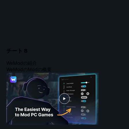
チート
8
WeModの紹介
WeModのModの概要