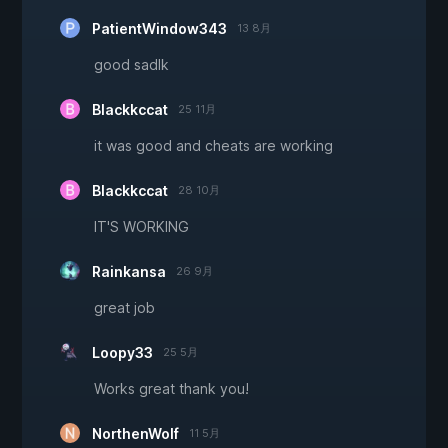
PatientWindow343
13 8月
good sadlk
Blackkccat
25 11月
it was good and cheats are working
Blackkccat
28 10月
IT'S WORKING
Rainkansa
26 9月
great job
Loopy33
25 5月
Works great thank you!
NorthenWolf
11 5月