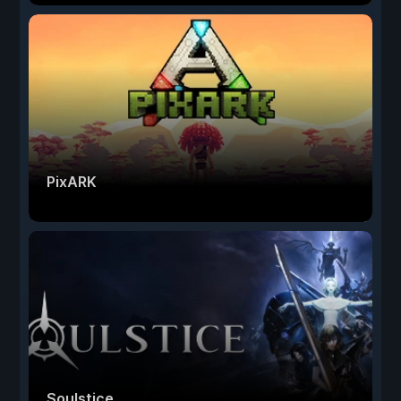
PixARK
Soulstice