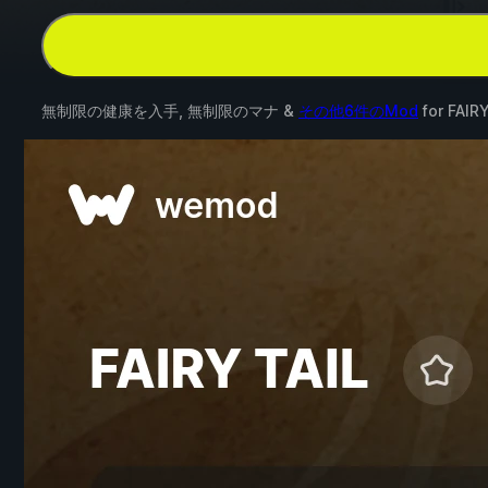
無制限の健康を入手, 無制限のマナ &
その他6件のMod
for
FAIRY