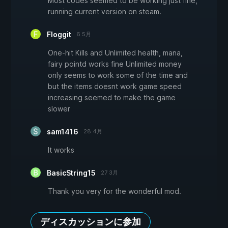
Most codes seemed to be working just fine,
running current version on steam.
Floggit
6 5月
One-hit Kills and Unlimited health, mana,
fairy pointd works fine Unlimited money
only seems to work some of the time and
but the items doesnt work game speed
increasing seemed to make the game
slower
sam1416
28 4月
It works
BasicString15
27 3月
Thank you very for the wonderful mod.
ディスカッションに参加