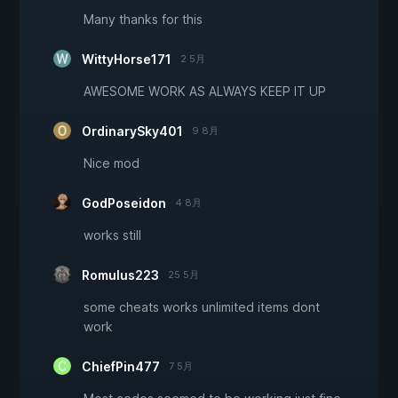
Many thanks for this
WittyHorse171
2 5月
AWESOME WORK AS ALWAYS KEEP IT UP
OrdinarySky401
9 8月
Nice mod
GodPoseidon
4 8月
works still
Romulus223
25 5月
some cheats works unlimited items dont
work
ChiefPin477
7 5月