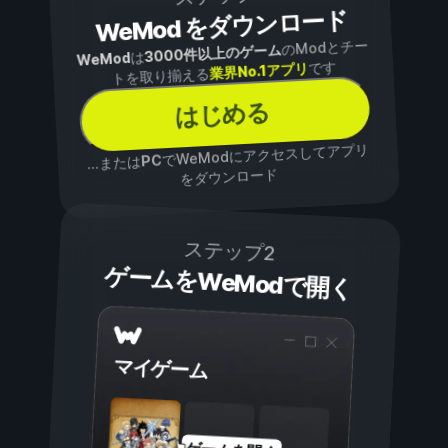
WeMod をダウンロード
のModとチー
3000件以上のゲーム
は
WeMod
です
業界No.1アプリ
トを取り揃える
はじめる
でWeModにアクセスしてアプリ
PC
...または
をダウンロード
ステップ2
ゲームをWeModで開く
マイゲーム