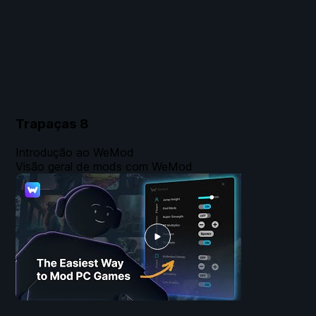
Trapaças
8
Introdução ao WeMod
Visão geral de mods com WeMod