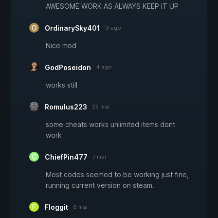
AWESOME WORK AS ALWAYS KEEP IT UP
OrdinarySky401
9 ago
Nice mod
GodPoseidon
4 ago
works still
Romulus223
25 mai
some cheats works unlimited items dont
work
ChiefPin477
7 mai
Most codes seemed to be working just fine,
running current version on steam.
Floggit
6 mai