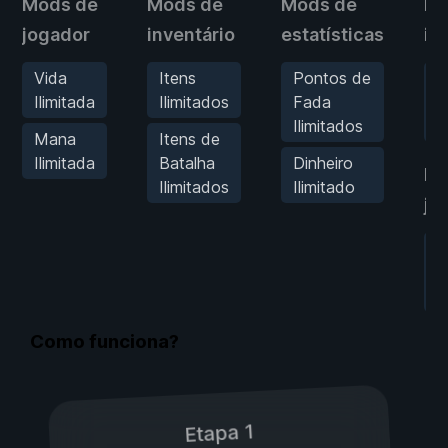
Mods de
Mods de
Mods de
Mo
jogador
inventário
estatísticas
in
Vida
Itens
Pontos de
M
Ilimitada
Ilimitados
Fada
c
Ilimitados
G
Mana
Itens de
Ilimitada
Batalha
Dinheiro
Mo
Ilimitados
Ilimitado
jo
D
V
d
Como funciona?
Etapa 1