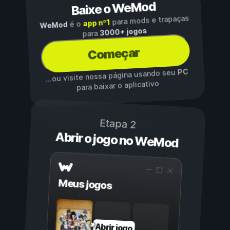
Baixe o WeMod
para mods e trapaças
app nº1
é o
WeMod
3000+ jogos
para
Começar
PC
...ou visite nossa página usando seu
para baixar o aplicativo
Etapa 2
Abrir o jogo no WeMod
Meus jogos
Abrir jogo