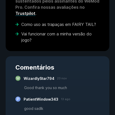
sustentados pelos assinantes do WeMod
Pro. Confira nossas avaliações no
Trustpilot
.
Como uso as trapaças em FAIRY TAIL?
Vai funcionar com a minha versão do
jogo?
Comentários
WizardlyStar794
23 nov
Good thank you so much
PatientWindow343
13 ago
good sadlk