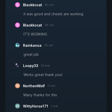
Blackkccat
25 nov
it was good and cheats are working
Blackkccat
28 out
IT'S WORKING
Rainkansa
26 set
great job
Loopy33
25 mai
Works great thank you!
NorthenWolf
11 mai
Many thanks for this
WittyHorse171
2 mai