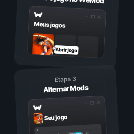
Meus jogos
Abrir jogo
Etapa 3
Alternar Mods
Seu jogo
Ligada
Desligada