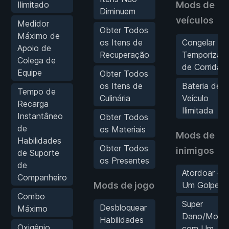
Ilimitado
Mods de
Diminuem
veículos
Medidor
Obter Todos
Máximo de
os Itens de
Congelar
Apoio de
Recuperação
Temporizad
Colega de
de Corrida
Equipe
Obter Todos
os Itens de
Bateria de
Tempo de
Culinária
Veículo
Recarga
Ilimitada
Instantâneo
Obter Todos
de
os Materiais
Mods de
Habilidades
Obter Todos
inimigos
de Suporte
os Presentes
de
Atordoar c
Companheiro
Mods de jogo
Um Golpe
Combo
Super
Desbloquear
Máximo
Dano/Morte
Habilidades
Oxigênio
com Um