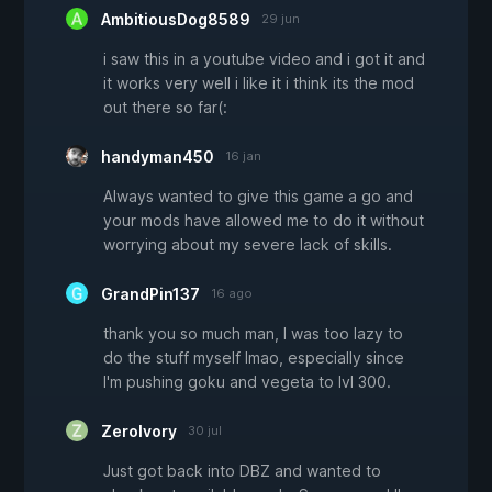
AmbitiousDog8589
29 jun
i saw this in a youtube video and i got it and
it works very well i like it i think its the mod
out there so far(:
handyman450
16 jan
Always wanted to give this game a go and
your mods have allowed me to do it without
worrying about my severe lack of skills.
GrandPin137
16 ago
thank you so much man, I was too lazy to
do the stuff myself lmao, especially since
I'm pushing goku and vegeta to lvl 300.
ZeroIvory
30 jul
Just got back into DBZ and wanted to