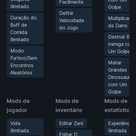
Facilmente
Ilimitado
Golpe
Definir
Duração do
Multiplicado
Velocidade
Buff de
de Dano
do Jogo
Comida
Destruir Bas
Ilimitado
Inimiga com
Modo
Um Golpe
Furtivo/Sem
Matar
Encontros
Grandes
Aleatórios
Dinossauros
com Um
Golpe
Mods de
Mods de
Mods de
jogador
inventário
estatísticas
Vida
Editar Zeni
Experiência
Ilimitada
Ilimitada
Editar D