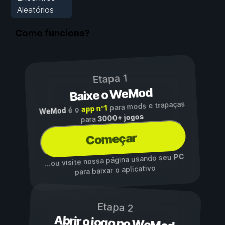
Aleatórios
Como funciona?
Etapa 1
Baixe o WeMod
para mods e trapaças
app nº1
é o
WeMod
3000+ jogos
para
Começar
PC
...ou visite nossa página usando seu
para baixar o aplicativo
Etapa 2
Abrir o jogo no WeMod