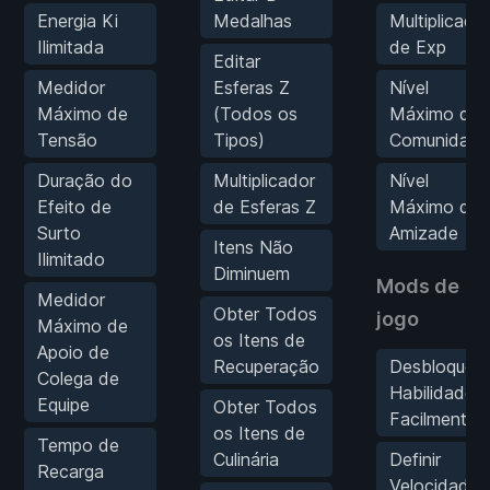
Energia Ki
Medalhas
Multiplicado
Ilimitada
de Exp
Editar
Medidor
Esferas Z
Nível
Máximo de
(Todos os
Máximo da
Tensão
Tipos)
Comunidade
Duração do
Multiplicador
Nível
Efeito de
de Esferas Z
Máximo de
Surto
Amizade
Itens Não
Ilimitado
Diminuem
Mods de
Medidor
Obter Todos
jogo
Máximo de
os Itens de
Apoio de
Recuperação
Desbloquear
Colega de
Habilidades
Equipe
Obter Todos
Facilmente
os Itens de
Tempo de
Culinária
Definir
Recarga
Velocidade