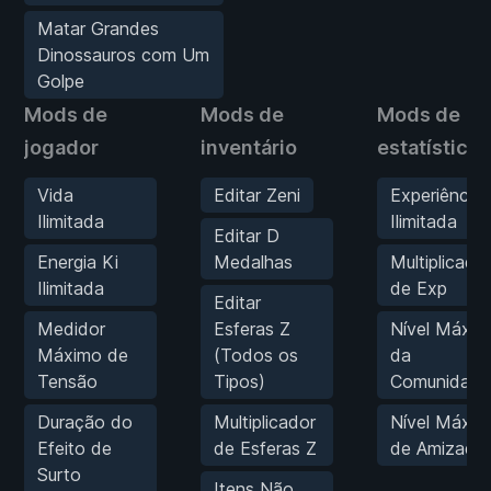
Matar Grandes
Dinossauros com Um
Golpe
Mods de
Mods de
Mods de
jogador
inventário
estatísticas
Vida
Editar Zeni
Experiência
Ilimitada
Ilimitada
Editar D
Energia Ki
Medalhas
Multiplicado
Ilimitada
de Exp
Editar
Medidor
Esferas Z
Nível Máxim
Máximo de
(Todos os
da
Tensão
Tipos)
Comunidade
Duração do
Multiplicador
Nível Máxim
Efeito de
de Esferas Z
de Amizade
Surto
Itens Não