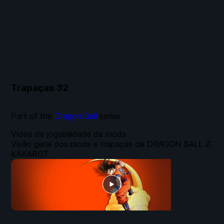
Trapaças
32
Part of the
Dragon Ball
series
Vídeo de jogabilidade de mods
Visão geral dos mods e trapaças de DRAGON BALL Z:
KAKAROT