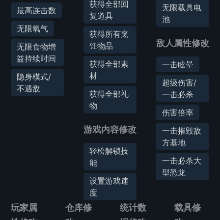
获得全部回
无限载具电
最高连击数
复道具
池
无限氧气
获得所有烹
敌人属性修改
饪物品
无限食物增
益持续时间
获得全部素
一击眩晕
材
隐身模式/
超级伤害/
不遇敌
获得全部礼
一击必杀
物
伤害倍率
游戏内容修改
一击摧毁敌
方基地
轻松解锁技
一击必杀大
能
型恐龙
设置游戏速
度
玩家属
仓库修
统计数
载具修