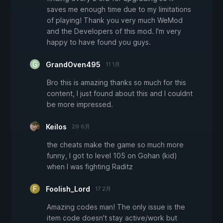
saves me enough time due to my limitations
of playing! Thank you very much WeMod
and the Developers of this mod. I'm very
happy to have found you guys.
GrandOven495
11 1月
Bro this is amazing thanks so much for this
content, I just found about this and I couldnt
be more impressed.
Keilos
29 6月
the cheats make the game so much more
funny, I got to level 105 on Gohan (kid)
when I was fighting Raditz
Foolish_Lord
17 2月
Amazing codes man! The only issue is the
item code doesn't stay active/work but