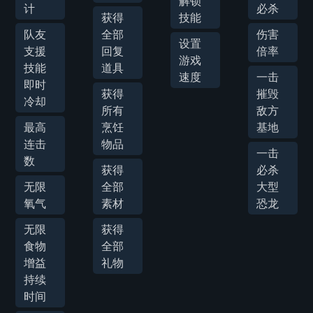
解锁
计
必杀
获得
技能
队友
全部
伤害
设置
支援
回复
倍率
游戏
技能
道具
速度
一击
即时
获得
摧毁
冷却
所有
敌方
最高
烹饪
基地
连击
物品
一击
数
获得
必杀
无限
全部
大型
氧气
素材
恐龙
无限
获得
食物
全部
增益
礼物
持续
时间