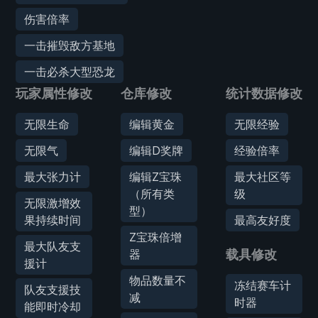
伤害倍率
一击摧毁敌方基地
一击必杀大型恐龙
玩家属性修改
仓库修改
统计数据修改
无限生命
编辑黄金
无限经验
无限气
编辑D奖牌
经验倍率
最大张力计
编辑Z宝珠
最大社区等
（所有类
级
无限激增效
型）
果持续时间
最高友好度
Z宝珠倍增
最大队友支
器
载具修改
援计
物品数量不
冻结赛车计
队友支援技
减
时器
能即时冷却