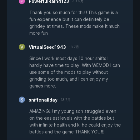
PowerfulRain4123
30 9月
Thank you so much for this! This game is a
fun experience but it can definitely be
grindey at times. These mods make it much
more fun
VirtualSeed1943
13 7月
Since I work most days 10 hour shifts I
hardly have time to play. With WEMOD I can
use some of the mods to play without
grinding too much, and I can enjoy my
games more.
sniffenallday
13 7月
AMAZING!!! my young son struggled even
on the easiest levels with the battles but
with infinite health and ki he could enjoy the
battles and the game THANK YOU!!!!