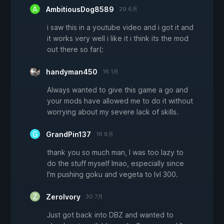
AmbitiousDog8589
29 6月
i saw this in a youtube video and i got it and
it works very well i like it i think its the mod
out there so far(:
handyman450
16 1月
Always wanted to give this game a go and
your mods have allowed me to do it without
worrying about my severe lack of skills.
GrandPin137
16 8月
thank you so much man, I was too lazy to
do the stuff myself lmao, especially since
I'm pushing goku and vegeta to lvl 300.
ZeroIvory
30 7月
Just got back into DBZ and wanted to