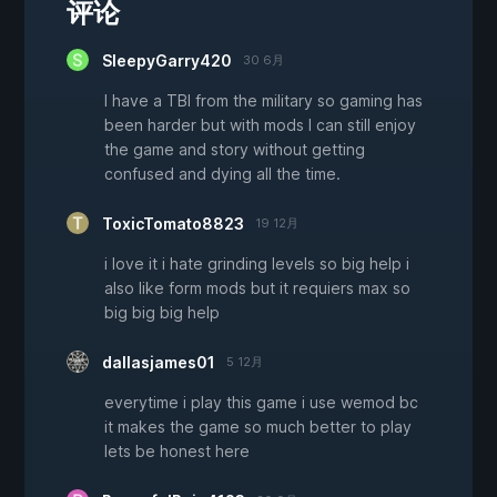
评论
SleepyGarry420
30 6月
I have a TBI from the military so gaming has
been harder but with mods I can still enjoy
the game and story without getting
confused and dying all the time.
ToxicTomato8823
19 12月
i love it i hate grinding levels so big help i
also like form mods but it requiers max so
big big big help
dallasjames01
5 12月
everytime i play this game i use wemod bc
it makes the game so much better to play
lets be honest here