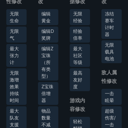
性修改
改
据修改
改
无限
编辑
无限
冻结
生命
黄金
经验
赛车
计时
无限
编辑D
经验
器
气
奖牌
倍率
无限
最大
编辑Z
最大
载具
张力
宝珠
社区
电池
计
（所
等级
有类
敌人属
无限
最高
型）
激增
友好
性修改
效果
Z宝珠
度
持续
倍增
一击
时间
器
游戏内
眩晕
容修改
最大
物品
超级
队友
数量
伤害/
轻松
支援
不减
一击