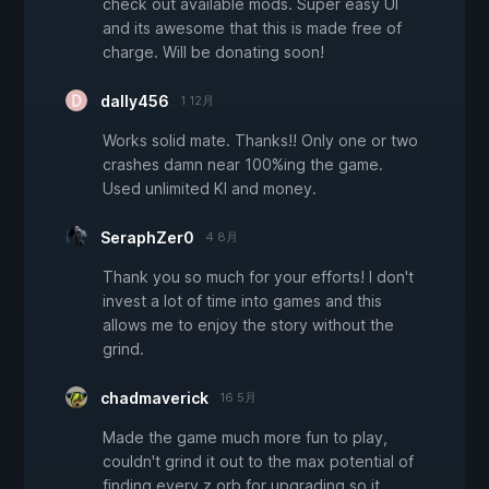
check out available mods. Super easy UI
and its awesome that this is made free of
charge. Will be donating soon!
dally456
1 12月
Works solid mate. Thanks!! Only one or two
crashes damn near 100%ing the game.
Used unlimited KI and money.
SeraphZer0
4 8月
Thank you so much for your efforts! I don't
invest a lot of time into games and this
allows me to enjoy the story without the
grind.
chadmaverick
16 5月
Made the game much more fun to play,
couldn't grind it out to the max potential of
finding every z orb for upgrading so it