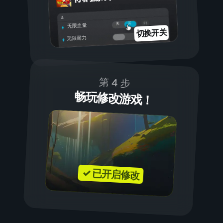
开
关
无限血量
切换开关
无限耐力
第 4 步
畅玩修改游戏！
✓ 已开启修改