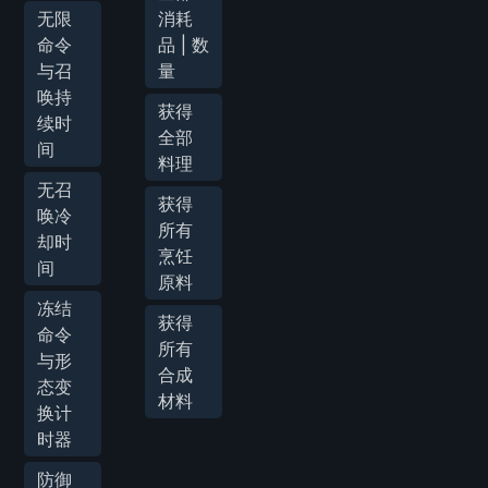
无限
消耗
命令
品 | 数
与召
量
唤持
获得
续时
全部
间
料理
无召
获得
唤冷
所有
却时
烹饪
间
原料
冻结
获得
命令
所有
与形
合成
态变
材料
换计
时器
防御