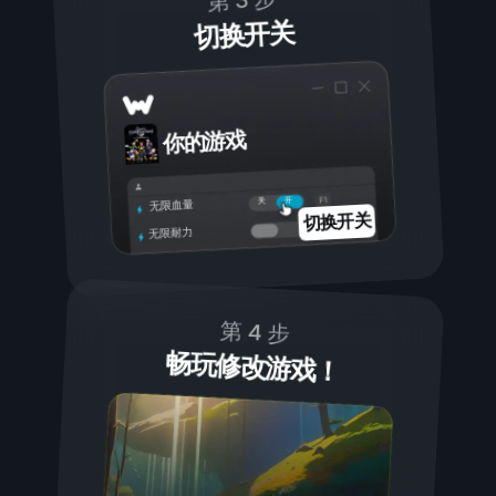
第 3 步
切换开关
你的游戏
开
关
无限血量
切换开关
无限耐力
第 4 步
畅玩修改游戏！