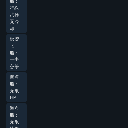
船：
特殊
武器
无冷
却
橡胶
飞
船：
一击
必杀
海盗
船：
无限
HP
海盗
船：
无限