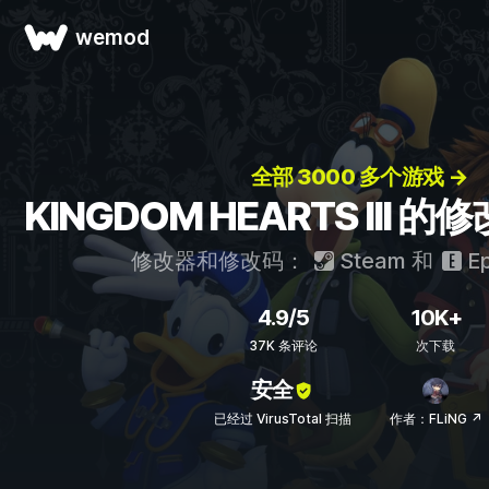
wemod
全部 3000 多个游戏 →
KINGDOM HEARTS III
修改器和修改码：
Steam
和
Ep
4.9/5
10K+
37K 条评论
次下载
安全
已经过 VirusTotal 扫描
作者：FLiNG ↗