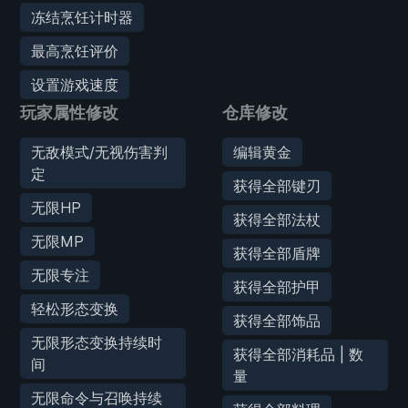
冻结烹饪计时器
最高烹饪评价
设置游戏速度
玩家属性修改
仓库修改
无敌模式/无视伤害判
编辑黄金
定
获得全部键刃
无限HP
获得全部法杖
无限MP
获得全部盾牌
无限专注
获得全部护甲
轻松形态变换
获得全部饰品
无限形态变换持续时
获得全部消耗品 | 数
间
量
无限命令与召唤持续