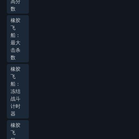
高分
数
橡胶
飞
船：
最大
击杀
数
橡胶
飞
船：
冻结
战斗
计时
器
橡胶
飞