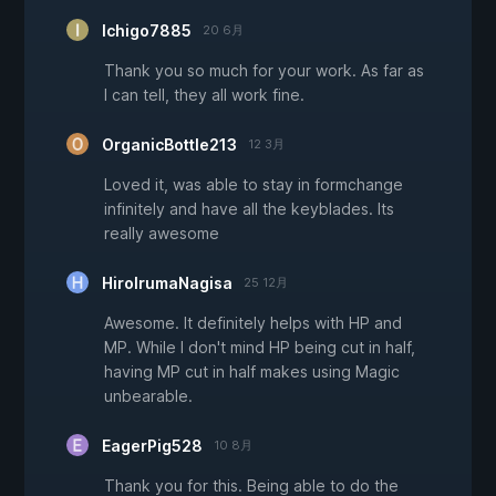
Ichigo7885
20 6月
Thank you so much for your work. As far as
I can tell, they all work fine.
OrganicBottle213
12 3月
Loved it, was able to stay in formchange
infinitely and have all the keyblades. Its
really awesome
HiroIrumaNagisa
25 12月
Awesome. It definitely helps with HP and
MP. While I don't mind HP being cut in half,
having MP cut in half makes using Magic
unbearable.
EagerPig528
10 8月
Thank you for this. Being able to do the