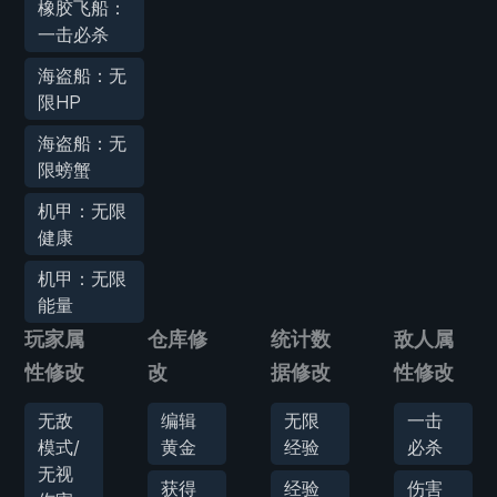
橡胶飞船：
一击必杀
海盗船：无
限HP
海盗船：无
限螃蟹
机甲：无限
健康
机甲：无限
能量
玩家属
仓库修
统计数
敌人属
性修改
改
据修改
性修改
无敌
编辑
无限
一击
模式/
黄金
经验
必杀
无视
获得
经验
伤害