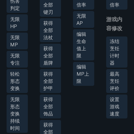
伤害
全部
倍率
倍率
判定
键刃
无限
无限
游戏内
获得
AP
HP
容修改
全部
编辑
无限
法杖
生命
冻结
MP
获得
值上
烹饪
无限
全部
限
计时
专注
盾牌
器
编辑
轻松
获得
MP上
最高
形态
全部
限
烹饪
变换
护甲
评价
无限
获得
设置
形态
全部
游戏
变换
饰品
速度
持续
获得
时间
全部