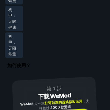
螃蟹
机
甲：
无限
健康
机
甲：
无限
能量
如何使用？
第 1 步
下载 WeMod
，支
好评如潮的游戏修改应用
是一款
WeMod
3000 款游戏
持超过