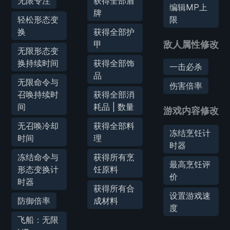
无限专注
获得全部盾
编辑MP上
牌
轻松形态变
限
换
获得全部护
甲
敌人属性修改
无限形态变
换持续时间
获得全部饰
一击必杀
品
无限命令与
伤害倍率
召唤持续时
获得全部消
间
耗品 | 数量
游戏内容修改
无召唤冷却
获得全部料
冻结烹饪计
时间
理
时器
冻结命令与
获得所有烹
最高烹饪评
形态变换计
饪原料
价
时器
获得所有合
设置游戏速
防御倍率
成材料
度
飞船：无限