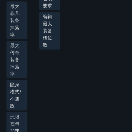
要求
最大
非凡
编辑
装备
最大
掉落
装备
率
槽位
数
最大
传奇
装备
掉落
率
隐身
模式/
不遇
敌
无限
扫帚
加速