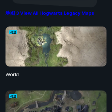
地图
3
View All Hogwarts Legacy Maps
传送
World
传送