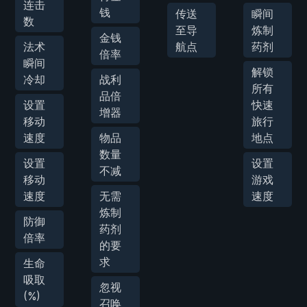
连击
钱
传送
瞬间
数
至导
炼制
金钱
法术
航点
药剂
倍率
瞬间
解锁
冷却
战利
所有
品倍
设置
快速
增器
移动
旅行
速度
物品
地点
数量
设置
设置
不减
移动
游戏
速度
无需
速度
炼制
防御
药剂
倍率
的要
求
生命
吸取
忽视
(%)
召唤