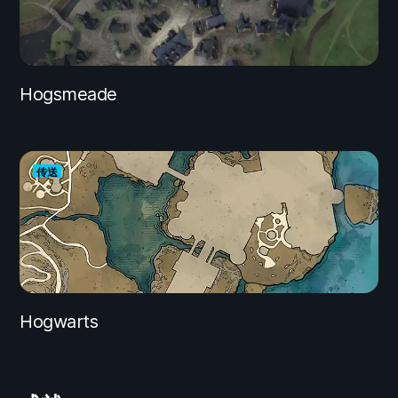
Hogsmeade
传送
Hogwarts