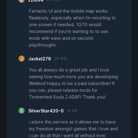
Fantastic UI and the mobile map works
flawlessly, especially when I'm resorting to
one screen if needed. 10/10 would
recommend if you're wanting to to use
mods with ease and on second
playthroughs.
Jackel278
28 10月
You all always do a great job and I love
seeing how much more you are developing
WeMod! Happy to be a paid subscriber! If
you can, please release mods for
Tormented Souls 2 ASAP! Thank you!
SilverStar420-0
14 9月
i adore this service as it allows me to have
my freedom amongst games that i love and
i can do all that i want all without ever