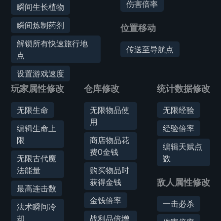
伤害倍率
瞬间生长植物
瞬间炼制药剂
位置移动
解锁所有快速旅行地
传送至导航点
点
设置游戏速度
玩家属性修改
仓库修改
统计数据修改
无限生命
无限物品使
无限经验
用
编辑生命上
经验倍率
限
商店物品花
编辑天赋点
费0金钱
无限古代魔
数
法能量
购买物品时
获得金钱
敌人属性修改
最高连击数
金钱倍率
一击必杀
法术瞬间冷
却
战利品倍增