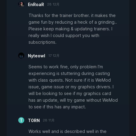
EnRoaR
28 12月
Thanks for the trainer brother. it makes the
game fun by reducing a heck of a grinding..
Please keep making & updating trainers. I
really wish I could support you with
subscriptions.
Nyteowl
17 12月
Seems to work fine, only problem I'm
experiencing is stuttering during casting
with class quests. Not sure if it is WeMod
issue, game issue or my graphics drivers. I
will be looking to see if my graphics card
has an update, will try game without WeMod
to see if this has any impact.
T0RN
28 11月
Works well and is described well in the