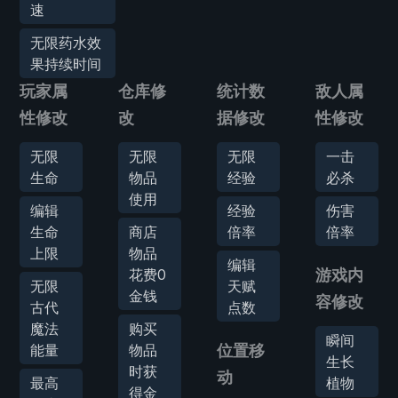
速
无限药水效
果持续时间
玩家属
仓库修
统计数
敌人属
性修改
改
据修改
性修改
无限
无限
无限
一击
生命
物品
经验
必杀
使用
编辑
经验
伤害
生命
商店
倍率
倍率
上限
物品
编辑
花费0
游戏内
无限
天赋
金钱
容修改
古代
点数
魔法
购买
瞬间
能量
物品
位置移
生长
时获
动
最高
植物
得金