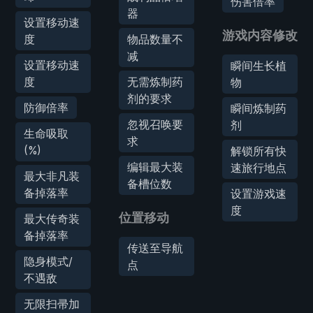
伤害倍率
器
设置移动速
游戏内容修改
度
物品数量不
减
设置移动速
瞬间生长植
度
无需炼制药
物
剂的要求
防御倍率
瞬间炼制药
忽视召唤要
剂
生命吸取
求
(%)
解锁所有快
编辑最大装
速旅行地点
最大非凡装
备槽位数
备掉落率
设置游戏速
度
位置移动
最大传奇装
备掉落率
传送至导航
隐身模式/
点
不遇敌
无限扫帚加