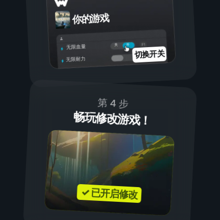
你的游戏
开
关
无限血量
切换开关
无限耐力
第 4 步
畅玩修改游戏！
✓ 已开启修改