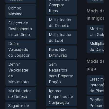
Comprar
Combo
Itens
Mods de
Máximo
inimigos
Multiplicador
Feitiços de
de Dinheiro
Resfriamento
Mortes c
Instantâneo
Multiplicador
Um Golpe
de Loot
Definir
Multiplicad
Velocidade
Itens Não
de Dano
do Jogador
Diminuirão
Mods de
Definir
Sem
jogo
Velocidade
Requisitos
de
para Preparar
Crescimen
Movimento
Poção
Instantân
Multiplicador
Ignorar
de Plantas
de Defesa
Requisitos de
Poções d
Conjuração
Sugador de
Preparo