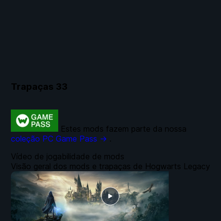
Trapaças
33
Estes mods fazem parte da nossa
coleção PC Game Pass →
.
Vídeo de jogabilidade de mods
Visão geral dos mods e trapaças de Hogwarts Legacy