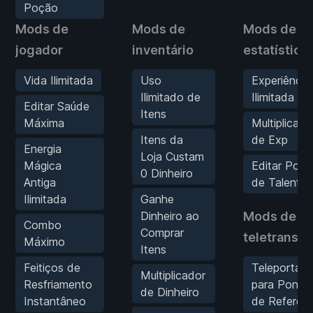
Poção
Mods de
Mods de
Mods de
jogador
inventário
estatística
Vida Ilimitada
Uso
Experiência
Ilimitado de
Ilimitada
Editar Saúde
Itens
Máxima
Multiplicado
Itens da
de Exp
Energia
Loja Custam
Mágica
Editar Pont
0 Dinheiro
Antiga
de Talento
Ilimitada
Ganhe
Dinheiro ao
Mods de
Combo
Comprar
teletranspo
Máximo
Itens
Feitiços de
Teleportar
Multiplicador
Resfriamento
para Ponto
de Dinheiro
Instantâneo
de Referênc