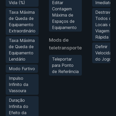
Vida (%)
Editar
Imediato
Contagem
Taxa Máxima
Destravar
Máxima de
de Queda de
Todos os
Espaços de
Equipamento
Locais de
Equipamento
Extraordinário
Viagem
Rápida
Mods de
Taxa Máxima
de Queda de
Definir
teletransporte
Equipamento
Velocidad
Lendário
Teleportar
do Jogo
para Ponto
Modo Furtivo
de Referência
Impulso
Infinito da
Vassoura
Duração
Infinita do
Efeito da