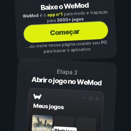
Baixe o WeMod
para mods e trapaças
app nº1
é o
WeMod
3000+ jogos
para
Começar
PC
...ou visite nossa página usando seu
para baixar o aplicativo
Etapa 2
Abrir o jogo no WeMod
Meus jogos
Abrir jogo