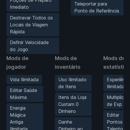
Poções de Preparo
Teleportar para
Imediato
Ponto de Referência
Destravar Todos os
Locais de Viagem
Rápida
Definir Velocidade
do Jogo
Mods de
Mods de
Mods de
jogador
inventário
estatístic
Vida Ilimitada
Uso Ilimitado
Experiênci
de Itens
Ilimitada
Editar Saúde
Máxima
Itens da Loja
Multiplicad
Custam 0
de Exp
Energia
Dinheiro
Mágica
Editar
Antiga
Ganhe
Pontos de
Ilimitada
Dinheiro ao
Talento