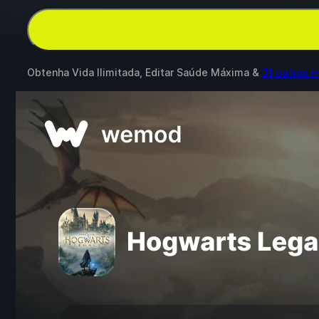
Obtenha Vida Ilimitada, Editar Saúde Máxima &
31 outros 