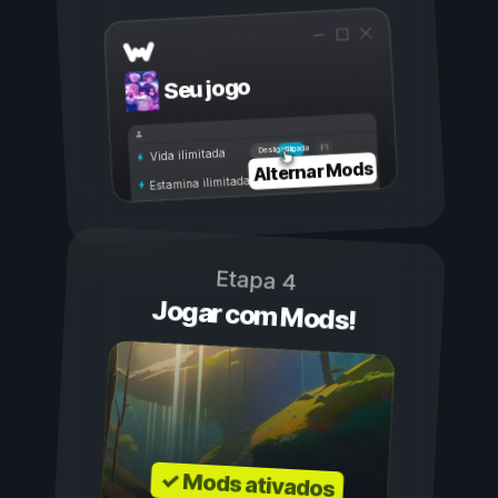
Seu jogo
Ligada
Desligada
Vida ilimitada
Alternar Mods
Estamina ilimitada
Etapa 4
Jogar com Mods!
✓ Mods ativados