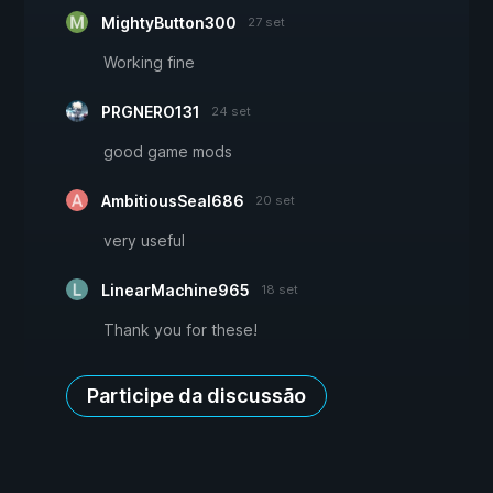
MightyButton300
27 set
Working fine
PRGNERO131
24 set
good game mods
AmbitiousSeal686
20 set
very useful
LinearMachine965
18 set
Thank you for these!
Participe da discussão