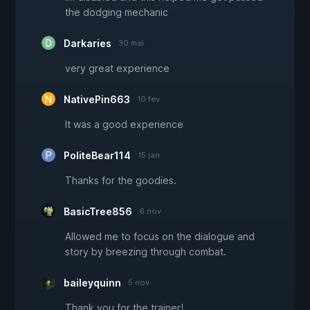
the dodging mechanic
Darkaries
30 mai
very great experience
NativePin663
10 fev
It was a good experience
PoliteBear114
15 jan
Thanks for the goodies.
BasicTree856
6 nov
Allowed me to focus on the dialogue and
story by breezing through combat.
baileyquinn
5 nov
Thank you for the trainer!