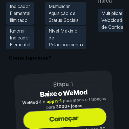
física
Indicador
Multiplicar
Elemental
Aquisição de
Multiplicar
Ilimitado
Status Sociais
Velocidade
de Corrida
Ignorar
Nível Máximo
Indicador
de
Elemental
Relacionamento
Como funciona?
Etapa 1
Baixe o WeMod
para mods e trapaças
app nº1
é o
WeMod
3000+ jogos
para
Começar
PC