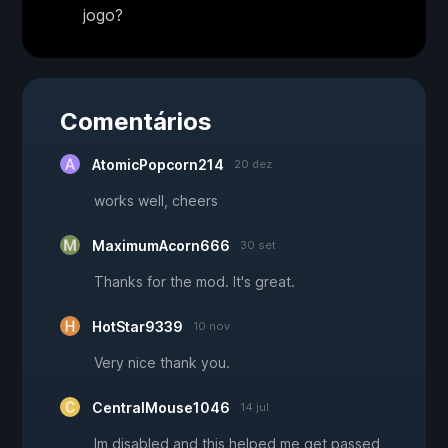
jogo?
Comentários
AtomicPopcorn214
20 dez
works well, cheers
MaximumAcorn666
30 set
Thanks for the mod. It's great.
HotStar9339
10 nov
Very nice thank you.
CentralMouse1046
14 jul
Im disabled and this helped me get passed