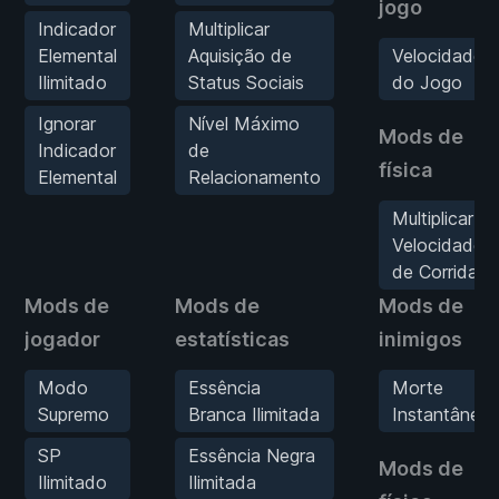
jogo
Indicador
Multiplicar
Elemental
Aquisição de
Velocidade
Ilimitado
Status Sociais
do Jogo
Ignorar
Nível Máximo
Mods de
Indicador
de
física
Elemental
Relacionamento
Multiplicar
Velocidade
de Corrida
Mods de
Mods de
Mods de
jogador
estatísticas
inimigos
Modo
Essência
Morte
Supremo
Branca Ilimitada
Instantânea
SP
Essência Negra
Mods de
Ilimitado
Ilimitada