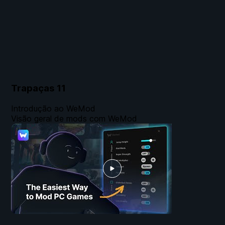
Trapaças
11
Introdução ao WeMod
Visão geral de mods com WeMod