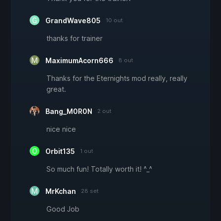
GrandWave805
10 out
thanks for trainer
MaximumAcorn666
8 out
Thanks for the Eternights mod really, really
great.
Bang_M0R0N
2 out
nice nice
Orbit135
1 out
So much fun! Totally worth it! ^_^
MrKchan
28 set
Good Job