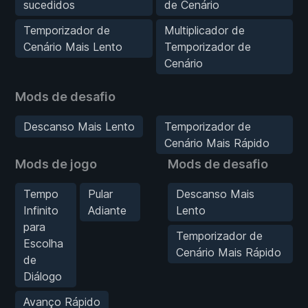
sucedidos
de Cenário
Temporizador de
Multiplicador de
Cenário Mais Lento
Temporizador de
Cenário
Mods de desafio
Descanso Mais Lento
Temporizador de
Cenário Mais Rápido
Mods de jogo
Mods de desafio
Tempo
Pular
Descanso Mais
Infinito
Adiante
Lento
para
Temporizador de
Escolha
Cenário Mais Rápido
de
Diálogo
Avanço Rápido