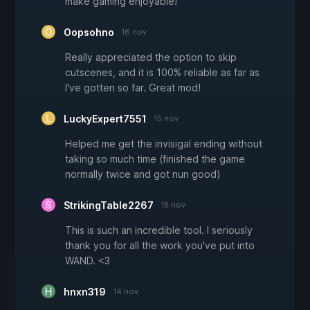
make gaming enjoyable!
Oopsohno
16 nov
Really appreciated the option to skip
cutscenes, and it is 100% reliable as far as
I've gotten so far. Great mod!
LuckyExpert7551
15 nov
Helped me get the invisigal ending without
taking so much time (finished the game
normally twice and got nun good)
StrikingTable2267
15 nov
This is such an incredible tool. I seriously
thank you for all the work you've put into
WAND. <3
hnxn319
14 nov