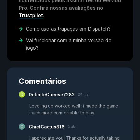
sustentados pelos assinantes do WeMod
Pro. Confira nossas avaliações no
Trustpilot
.
Como uso as trapaças em Dispatch?
Vai funcionar com a minha versão do
jogo?
Comentários
DefiniteCheese7282
24 mai
Leveling up worked well :) made the game
much more comfortable to play
ChiefCactus816
3 abr
I appreciate you! Thanks for actually taking