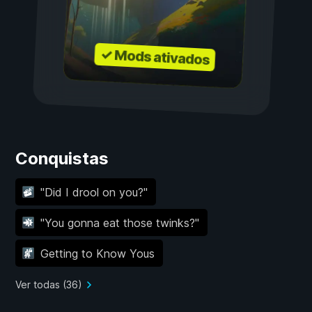
✓ Mods ativados
Conquistas
"Did I drool on you?"
"You gonna eat those twinks?"
Getting to Know Yous
Ver todas (36)