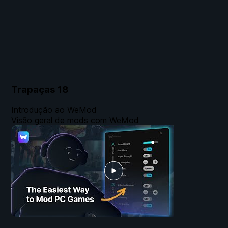
Trapaças
18
Introdução ao WeMod
Visão geral de mods com WeMod