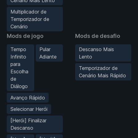
Cenário Mais Lento
Multiplicador de
Temporizador de
Cenário
Mods de jogo
Mods de desafio
Tempo
Pular
Descanso Mais
Infinito
Adiante
Lento
para
Temporizador de
Escolha
Cenário Mais Rápido
de
Diálogo
Avanço Rápido
Selecionar Herói
[Herói] Finalizar
Descanso