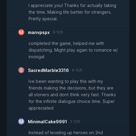
I appreciate you! Thanks for actually taking
the time. Making life better for strangers.
Pretty special.
manvpspx
9 12月
completed the game, helped me with
dispatching. Might play again to romance w/
invisigal
SacredMarble3316
6 12月
Ive been wanting to play this with my
friends making the decisions, but they are
all stoners and dont think very fast. Thanks
for the infinite dialogue choice time. Super
appreciated
MinimalCake9991
2 12月
Instead of leveling up heroes on 2nd