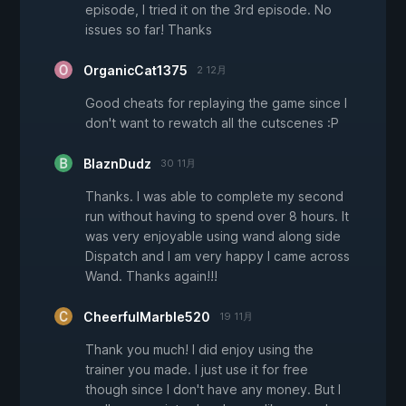
episode, I tried it on the 3rd episode. No
issues so far! Thanks
OrganicCat1375
2 12月
Good cheats for replaying the game since I
don't want to rewatch all the cutscenes :P
BlaznDudz
30 11月
Thanks. I was able to complete my second
run without having to spend over 8 hours. It
was very enjoyable using wand along side
Dispatch and I am very happy I came across
Wand. Thanks again!!!
CheerfulMarble520
19 11月
Thank you much! I did enjoy using the
trainer you made. I just use it for free
though since I don't have any money. But I