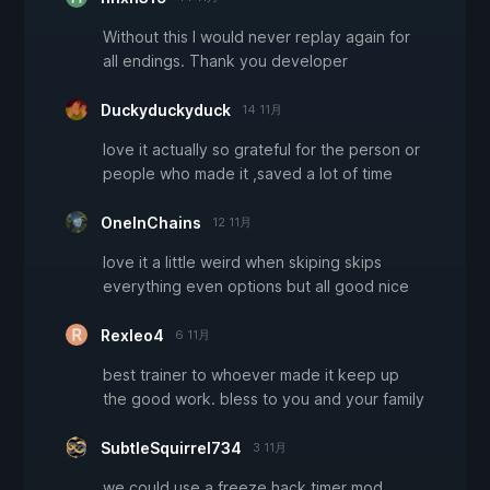
Without this I would never replay again for
all endings. Thank you developer
Duckyduckyduck
14 11月
love it actually so grateful for the person or
people who made it ,saved a lot of time
OneInChains
12 11月
love it a little weird when skiping skips
everything even options but all good nice
Rexleo4
6 11月
best trainer to whoever made it keep up
the good work. bless to you and your family
SubtleSquirrel734
3 11月
we could use a freeze hack timer mod.