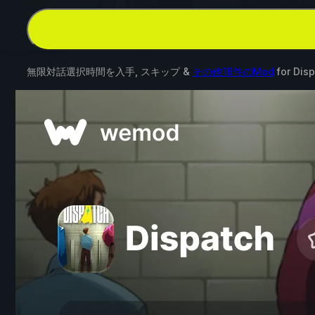
無限対話選択時間を入手, スキップ &
その他16件のMod
for
Disp