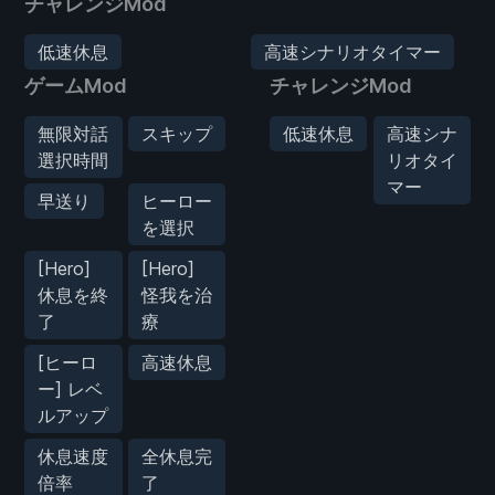
チャレンジMod
低速休息
高速シナリオタイマー
ゲームMod
チャレンジMod
無限対話
スキップ
低速休息
高速シナ
選択時間
リオタイ
マー
早送り
ヒーロー
を選択
[Hero]
[Hero]
休息を終
怪我を治
了
療
[ヒーロ
高速休息
ー] レベ
ルアップ
休息速度
全休息完
倍率
了