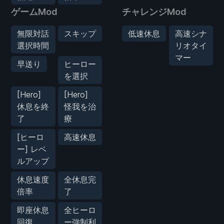
ゲームMod
チャレンジMod
無限対話
スキップ
低速休息
高速シナ
選択時間
リオタイ
マー
早送り
ヒーロー
を選択
[Hero]
[Hero]
休息を終
怪我を治
了
療
[ヒーロ
高速休息
ー] レベ
ルアップ
休息速度
全休息完
倍率
了
即座休息
全ヒーロ
回復
ー強制利