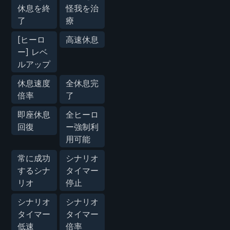
休息を終
怪我を治
了
療
[ヒーロ
高速休息
ー] レベ
ルアップ
休息速度
全休息完
倍率
了
即座休息
全ヒーロ
回復
ー強制利
用可能
常に成功
シナリオ
するシナ
タイマー
リオ
停止
シナリオ
シナリオ
タイマー
タイマー
低速
倍率