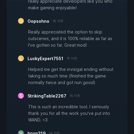
really appreciate developers like you who
make gaming enjoyable!
Oopsohno
16 11月
Really appreciated the option to skip
cutscenes, and it is 100% reliable as far as
I've gotten so far. Great mod!
LuckyExpert7551
15 11月
Helped me get the invisigal ending without
taking so much time (finished the game
normally twice and got nun good)
StrikingTable2267
15 11月
This is such an incredible tool. I seriously
thank you for all the work you've put into
WAND. <3
hnxn319
14 11月