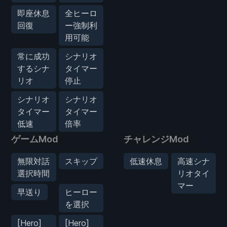
即座休息
全ヒーロ
回復
ー強制利
用可能
常に成功
シナリオ
するシナ
タイマー
リオ
停止
シナリオ
シナリオ
タイマー
タイマー
低速
倍率
ゲームMod
チャレンジMod
無限対話
スキップ
低速休息
高速シナ
選択時間
リオタイ
マー
早送り
ヒーロー
を選択
[Hero]
[Hero]