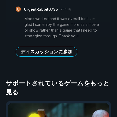
UrgentRabbit6735
29 10月
Mods worked and it was overall fun! I am
glad I can enjoy the game more as a movie
or show rather than a game that I need to
strategize through. Thank you!
ディスカッションに参加
サポートされているゲームをもっと
見る