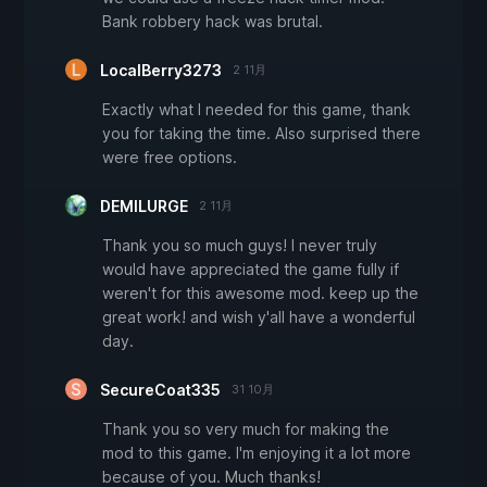
Bank robbery hack was brutal.
LocalBerry3273
2 11月
Exactly what I needed for this game, thank
you for taking the time. Also surprised there
were free options.
DEMILURGE
2 11月
Thank you so much guys! I never truly
would have appreciated the game fully if
weren't for this awesome mod. keep up the
great work! and wish y'all have a wonderful
day.
SecureCoat335
31 10月
Thank you so very much for making the
mod to this game. I'm enjoying it a lot more
because of you. Much thanks!