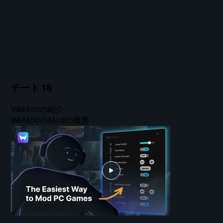
チート
18
WeModの紹介
WeModのModの概要