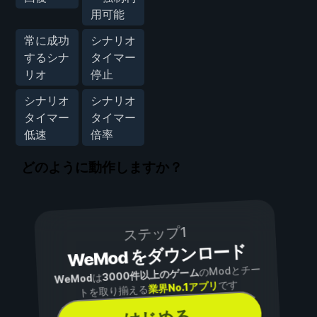
用可能
常に成功
シナリオ
するシナ
タイマー
リオ
停止
シナリオ
シナリオ
タイマー
タイマー
低速
倍率
どのように動作しますか？
ステップ1
WeMod をダウンロード
のModとチー
3000件以上のゲーム
は
WeMod
です
業界No.1アプリ
トを取り揃える