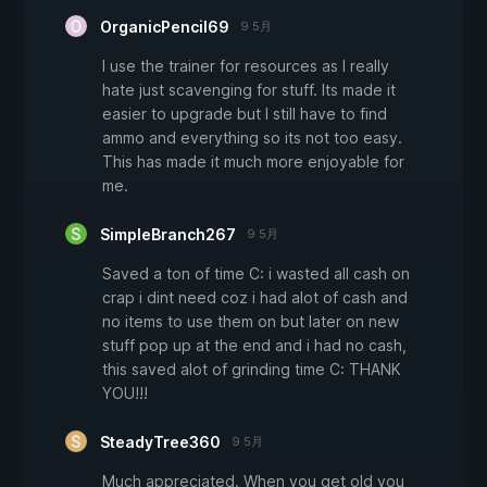
OrganicPencil69
9 5月
I use the trainer for resources as I really
hate just scavenging for stuff. Its made it
easier to upgrade but I still have to find
ammo and everything so its not too easy.
This has made it much more enjoyable for
me.
SimpleBranch267
9 5月
Saved a ton of time C: i wasted all cash on
crap i dint need coz i had alot of cash and
no items to use them on but later on new
stuff pop up at the end and i had no cash,
this saved alot of grinding time C: THANK
YOU!!!
SteadyTree360
9 5月
Much appreciated. When you get old you