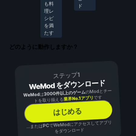
も料
ド
理レ
シピ
を満
たす
どのように動作しますか？
ステップ1
WeMod をダウンロード
のModとチー
3000件以上のゲーム
は
WeMod
です
業界No.1アプリ
トを取り揃える
はじめる
でWeModにアクセスしてアプリ
PC
...または
をダウンロード