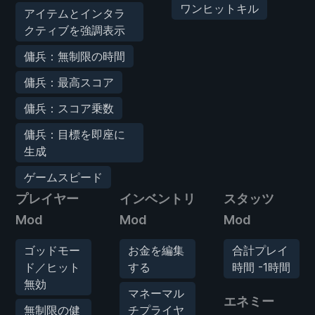
ワンヒットキル
アイテムとインタラ
クティブを強調表示
傭兵：無制限の時間
傭兵：最高スコア
傭兵：スコア乗数
傭兵：目標を即座に
生成
ゲームスピード
プレイヤー
インベントリ
スタッツ
Mod
Mod
Mod
ゴッドモー
お金を編集
合計プレイ
ド／ヒット
する
時間 -1時間
無効
マネーマル
エネミー
無制限の健
チプライヤ