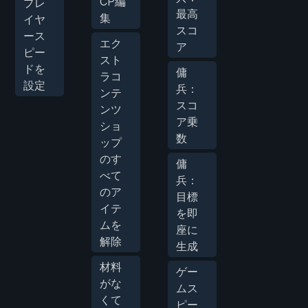
CP編
プレ
最高
集
イヤ
スコ
ース
エク
ア
ピー
スト
ドを
傭
ラコ
設定
兵：
ンテ
スコ
ンツ
ア乗
ショ
数
ップ
のす
傭
べて
兵：
のア
目標
イテ
を即
ムを
座に
解除
生成
材料
ゲー
がな
ムス
くて
ピー