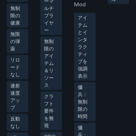
ーマ
Mod
無制
ルチ
限の
プラ
アイ
健康
イヤ
テム
ー
とイ
無限
ンタ
の弾
無制
ラク
薬
限の
ティ
アイ
リロ
ブを
テム
ード
強調
＆リ
なし
表示
ソー
ス
連射
傭
速度
兵：
クラ
アッ
無制
フト
プ
限の
要件
時間
を無
反動
視
なし
傭
兵：