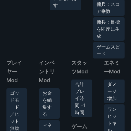
傭兵：スコ
す
ア乗数
傭兵：目標
を即座に生
成
ゲームスピ
ード
プレイ
インベ
スタッ
エネミ
ヤー
ントリ
ツMod
ーMod
Mod
Mod
合計
ダメ
プレ
ージ
ゴッ
お金
イ時
増加
ドモ
を編
間 -1
ード
集す
ワン
時間
／ヒ
る
ヒッ
ット
トキ
マネ
ゲーム
無効
ル