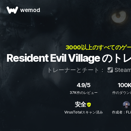
wemod
3000以上のすべてのゲー
Resident Evil Villag
トレーナーとチート：
Stea
4.9/5
100
37K件のレビュー
件のダウン
安全
VirusTotalスキャン済み
作成者：FLi