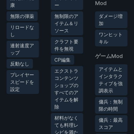
Mod
康
ー
無限の弾薬
無制限のア
ダメージ増
イテム＆リ
加
リロードな
ソース
し
ワンヒット
クラフト要
キル
連射速度ア
件を無視
ップ
ゲームMod
CP編集
反動なし
アイテムと
エクストラ
プレイヤー
インタラク
コンテンツ
スピードを
ティブを強
ショップの
設定
調表示
すべてのア
イテムを解
傭兵：無制
除
限の時間
材料がなく
傭兵：最高
ても料理レ
スコア
シピを満た