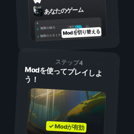
あなたのゲーム
オン
オフ
無限の体力
Modを切り替える
無限のスタミナ
ステップ4
Modを使ってプレイしよ
う！
✓ Modが有効