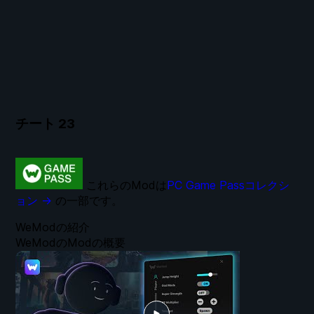
チート
23
これらのModは
PC Game Passコレクシ
ョン →
の一部です。
WeModの紹介
WeModのModの概要