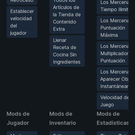
Los Mercenario
Artículos de
Tiempo Ilimitad
Establecer
la Tienda de
velocidad
Los Mercenario
Contenido
del
Puntuación
Extra
jugador
Máxima
Llenar
Los Mercenario
Receta de
Multiplicador d
Cocina Sin
Puntuación
Ingredientes
Los Mercenario
Aparecer Objet
Instantáneame
Velocidad del
Juego
Mods de
Mods de
Mods de
Jugador
Inventario
Estadísticas