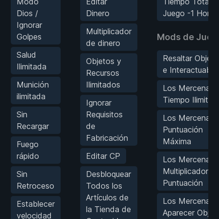
Modo
Editar
Tiempo Total d
Dios /
Dinero
Juego -1 Hora
Ignorar
Multiplicador
Golpes
Mods de Jueg
de dinero
Salud
Resaltar Objet
Objetos y
Ilimitada
e Interactuable
Recursos
Munición
Ilimitados
Los Mercenario
ilimitada
Tiempo Ilimitad
Ignorar
Sin
Requisitos
Los Mercenario
Recargar
de
Puntuación
Fabricación
Máxima
Fuego
rápido
Editar CP
Los Mercenario
Multiplicador d
Sin
Desbloquear
Puntuación
Retroceso
Todos los
Artículos de
Los Mercenario
Establecer
la Tienda de
Aparecer Objet
velocidad