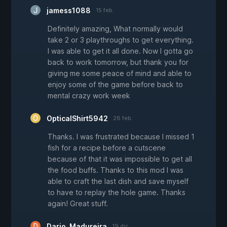
jamess1088
15 feb.
Definitely amazing, What normally would
take 2 or 3 playthroughs to get everything.
I was able to get it all done. Now I gotta go
back to work tomorrow, but thank you for
giving me some peace of mind and able to
enjoy some of the game before back to
mental crazy work week
OpticalShirt5942
28 feb.
Thanks. I was frustrated because I missed 1
fish for a recipe before a cutscene
because of that it was impossible to get all
the food buffs. Thanks to this mod I was
able to craft the last dish and save myself
to have to replay the hole game. Thanks
again! Great stuff.
Dario_Madureira
19 dic.