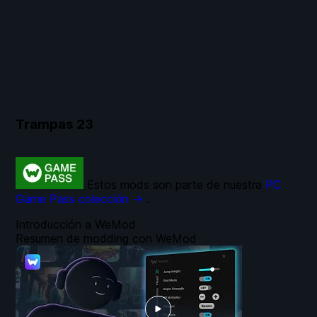
Trampas
23
Estos mods son parte de nuestra
PC
Game Pass colección →
.
Introducción a WeMod
Resumen de modding con WeMod