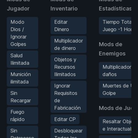
Jugador
Inventario
Estadísticas
Modo
Editar
Tiempo Total d
Dios /
Dinero
Juego -1 Hora
Ignorar
Multiplicador
Golpes
Mods de
de dinero
Enemigos
Salud
Objetos y
Ilimitada
Recursos
Multiplicador d
Munición
Ilimitados
daños
ilimitada
Ignorar
Muertes de Un
Sin
Requisitos
Golpe
Recargar
de
Fabricación
Mods de Jueg
Fuego
rápido
Editar CP
Resaltar Objet
e Interactuable
Sin
Desbloquear
Retroceso
Todos los