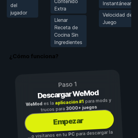
Contenido
Instantáneame
del
Extra
jugador
Velocidad del
Llenar
Juego
Receta de
Cocina Sin
Ingredientes
¿Cómo funciona?
Paso 1
Descargar WeMod
para mods y
aplicación #1
es la
WeMod
3000+ juegos
trucos para
Empezar
para descargar la
PC
...o visítanos en tu