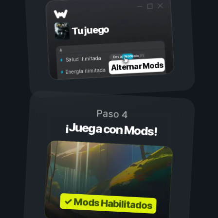
Tu juego
Activado
Desactivado
Salud ilimitada
Alternar Mods
Energía ilimitada
Paso 4
¡Juega con Mods!
✓ Mods Habilitados