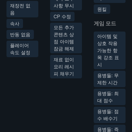
재장전 없
사항 무시
원킬
음
CP 수정
게임 모드
속사
모든 추가
반동 없음
콘텐츠 상
아이템 및
점 아이템
상호 작용
플레이어
잠금 해제
가능한 항
속도 설정
목 강조 표
재료 없이
시
요리 레시
피 채우기
용병들: 무
제한 시간
용병들: 최
대 점수
용병들: 점
수 배수기
용병들: 즉