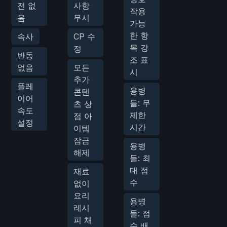
전 없
사항
작용
음
무시
가능
한 항
속사
CP 수
목 강
정
반동
조 표
없음
모든
시
추가
플레
용병
콘텐
이어
들: 무
츠 상
속도
제한
점 아
설정
시간
이템
잠금
용병
해제
들: 최
대 점
재료
수
없이
요리
용병
레시
들: 점
피 채
수 배