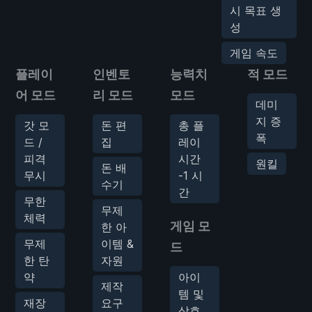
시 목표 생
성
게임 속도
플레이
인벤토
능력치
적 모드
어 모드
리 모드
모드
데미
지 증
갓 모
돈 편
총 플
폭
드 /
집
레이
피격
시간
원킬
돈 배
무시
-1 시
수기
간
무한
무제
체력
게임 모
한 아
무제
이템 &
드
한 탄
자원
약
아이
제작
템 및
재장
요구
상호