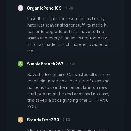
OrganicPencil69
9 5월
I use the trainer for resources as I really
hate just scavenging for stuff. Its made it
easier to upgrade but I still have to find
ammo and everything so its not too easy.
This has made it much more enjoyable for
me.
SimpleBranch267
9 5월
Saved a ton of time C: i wasted all cash on
crap i dint need coz i had alot of cash and
no items to use them on but later on new
stuff pop up at the end and i had no cash,
this saved alot of grinding time C: THANK
YOU!!!
SteadyTree360
9 5월
Much appreciated. When you get old you