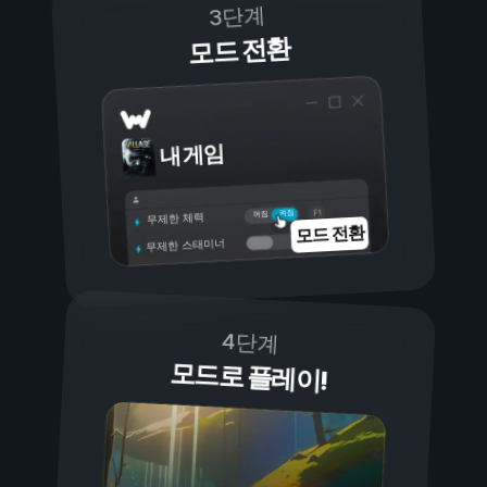
3단계
모드 전환
내 게임
켜짐
꺼짐
무제한 체력
모드 전환
무제한 스태미너
4단계
모드로 플레이!