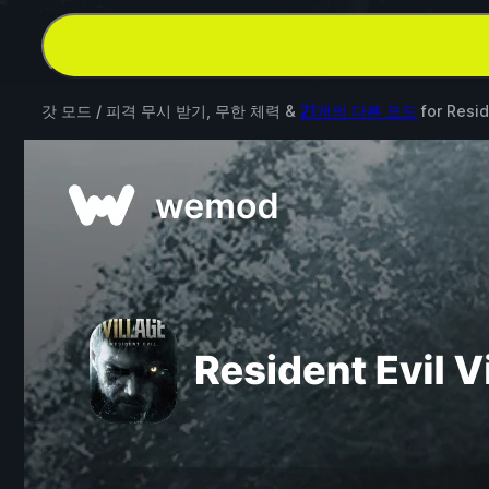
갓 모드 / 피격 무시 받기, 무한 체력 &
21개의 다른 모드
for
Resid