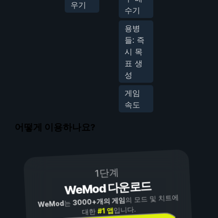
우기
수기
용병
들: 즉
시 목
표 생
성
게임
속도
어떻게 이용하나요?
1단계
WeMod 다운로드
의 모드 및 치트에
3000+개의 게임
는
WeMod
입니다.
#1 앱
대한