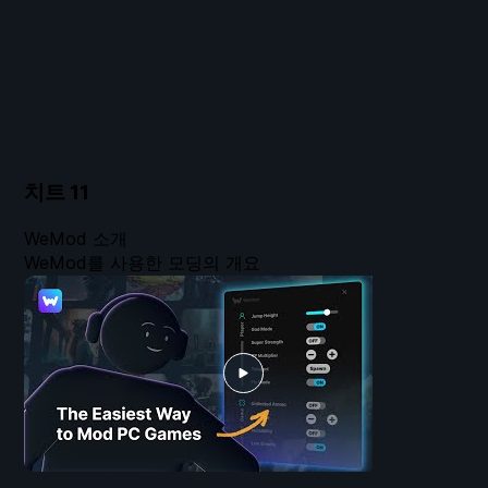
치트
11
WeMod 소개
WeMod를 사용한 모딩의 개요