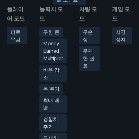
플레이
능력치 모
차량 모
게임 모
어 모드
드
드
드
피로
무한 돈
무손
시간
무감
상
정지
Money
Earned
무제
Multiplier
한 연
료
비용 감
소
돈 추가
최대 레
벨
경험치
추가
무제한