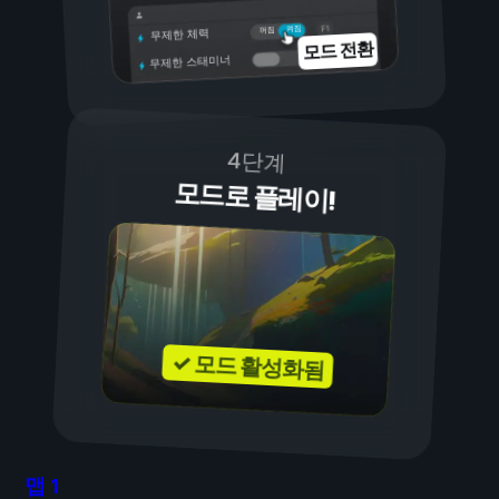
켜짐
꺼짐
무제한 체력
모드 전환
무제한 스태미너
4단계
모드로 플레이!
✓ 모드 활성화됨
맵
1