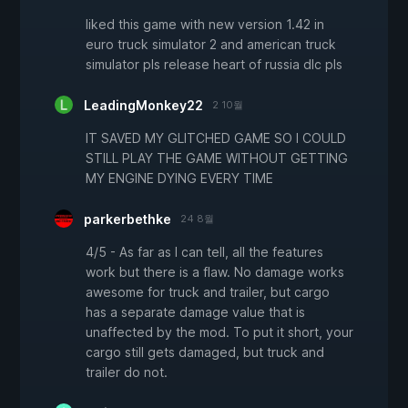
liked this game with new version 1.42 in
euro truck simulator 2 and american truck
simulator pls release heart of russia dlc pls
LeadingMonkey22
2 10월
IT SAVED MY GLITCHED GAME SO I COULD
STILL PLAY THE GAME WITHOUT GETTING
MY ENGINE DYING EVERY TIME
parkerbethke
24 8월
4/5 - As far as I can tell, all the features
work but there is a flaw. No damage works
awesome for truck and trailer, but cargo
has a separate damage value that is
unaffected by the mod. To put it short, your
cargo still gets damaged, but truck and
trailer do not.