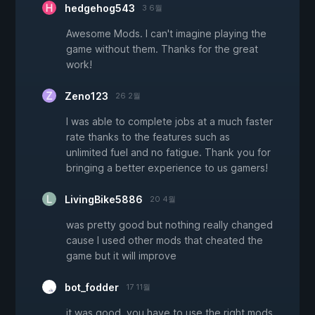
hedgehog543
3 6월
Awesome Mods. I can't imagine playing the
game without them. Thanks for the great
work!
Zeno123
26 2월
I was able to complete jobs at a much faster
rate thanks to the features such as
unlimited fuel and no fatigue. Thank you for
bringing a better experience to us gamers!
LivingBike5886
20 4월
was pretty good but nothing really changed
cause I used other mods that cheated the
game but it will improve
bot_fodder
17 11월
it was good, you have to use the right mods