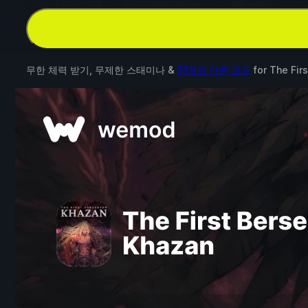
무한 체력 받기, 무제한 스태미나 &
31개의 다른 모드
for
The Fir