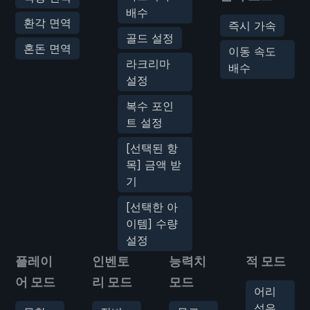
배수
환각 면역
즉시 가속
골드 설정
혼돈 면역
이동 속도
라크리마
배수
설정
복수 포인
트 설정
[선택된 항
목] 금액 받
기
[선택한 아
이템] 수량
설정
플레이
인벤토
능력치
적 모드
어 모드
리 모드
모드
어리
석은