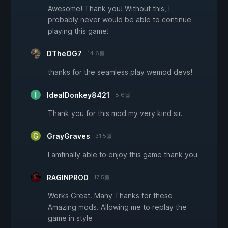
Awesome! Thank you! Without this, I
probably never would be able to continue
playing this game!
DTheOG7
14 6월
thanks for the seamless play wemod devs!
IdealDonkey8421
8 6월
Thank you for this mod my very kind sir.
GrayGraves
31 5월
I amfinally able to enjoy this game thank you
RAGINPROD
17 5월
Works Great. Many Thanks for these
Amazing mods. Allowing me to replay the
game in style