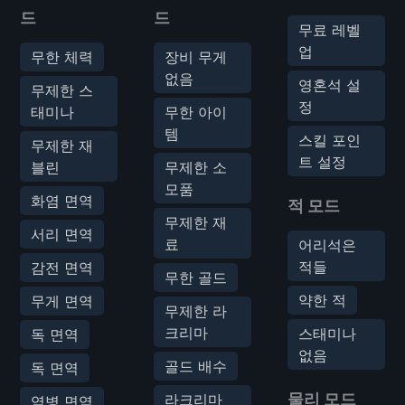
드
드
무료 레벨
업
무한 체력
장비 무게
없음
영혼석 설
무제한 스
정
태미나
무한 아이
템
스킬 포인
무제한 재
트 설정
블린
무제한 소
모품
화염 면역
적 모드
무제한 재
서리 면역
료
어리석은
적들
감전 면역
무한 골드
약한 적
무게 면역
무제한 라
크리마
스태미나
독 면역
없음
골드 배수
독 면역
물리 모드
라크리마
역병 면역