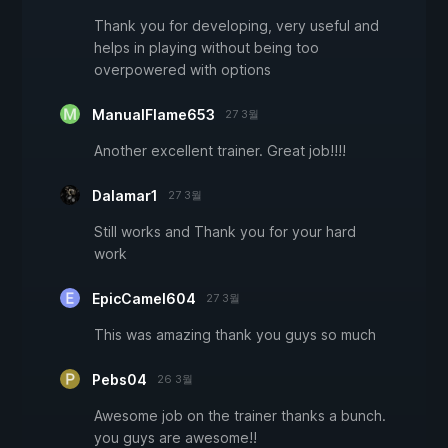
Thank you for developing, very useful and
helps in playing without being too
overpowered with options
ManualFlame653
27 3월
Another excellent trainer. Great job!!!!
Dalamar1
27 3월
Still works and Thank you for your hard
work
EpicCamel604
27 3월
This was amazing thank you guys so much
Pebs04
26 3월
Awesome job on the trainer thanks a bunch.
you guys are awesome!!