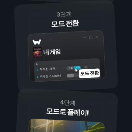
3단계
모드 전환
내 게임
켜짐
꺼짐
무제한 체력
모드 전환
무제한 스태미너
4단계
모드로 플레이!