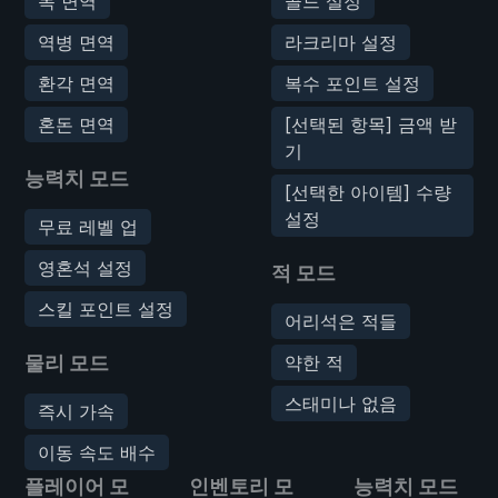
독 면역
골드 설정
역병 면역
라크리마 설정
환각 면역
복수 포인트 설정
혼돈 면역
[선택된 항목] 금액 받
기
능력치 모드
[선택한 아이템] 수량
설정
무료 레벨 업
영혼석 설정
적 모드
스킬 포인트 설정
어리석은 적들
물리 모드
약한 적
스태미나 없음
즉시 가속
이동 속도 배수
플레이어 모
인벤토리 모
능력치 모드