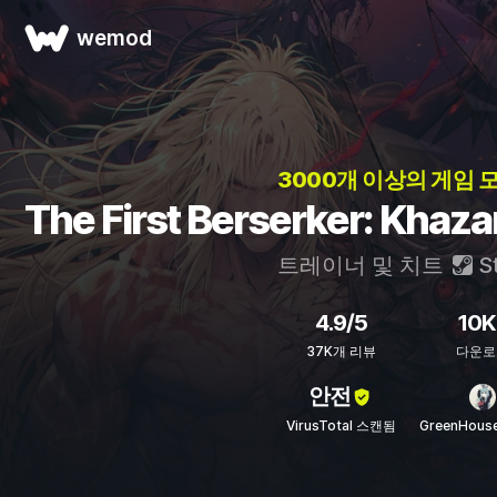
wemod
3000개 이상의 게임 
The First Berserker: K
트레이너 및 치트
S
4.9/5
10K
37K개 리뷰
다운로
안전
VirusTotal 스캔됨
GreenHous