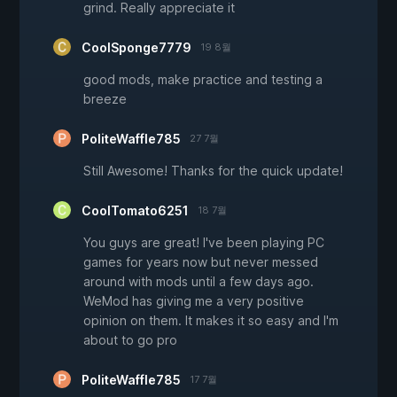
grind. Really appreciate it
CoolSponge7779
19 8월
good mods, make practice and testing a
breeze
PoliteWaffle785
27 7월
Still Awesome! Thanks for the quick update!
CoolTomato6251
18 7월
You guys are great! I've been playing PC
games for years now but never messed
around with mods until a few days ago.
WeMod has giving me a very positive
opinion on them. It makes it so easy and I'm
about to go pro
PoliteWaffle785
17 7월