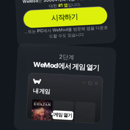
는
WeMod
입니다.
#1 앱
대한
시작하기
에서 WeMod를 방문해 앱을 다운로
PC
...또는
드할 수도 있습니다
2단계
WeMod에서 게임 열기
내 게임
게임 열기