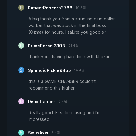
PatientPopcorn3788
10 5월
A big thank you from a strugling blue collar
worker that was stuck in the final boss
(Ozma) for hours. I salute you good sir!
PrimeParcel3398
21 4월
thank you i having hard time with khazan
SplendidPickle9455
14 4월
this is a GAME CHANGER couldn't
recommend this higher
DiscoDancer
8 4월
Really good. First time using and I'm
impressed
SixusAxis
5 4월