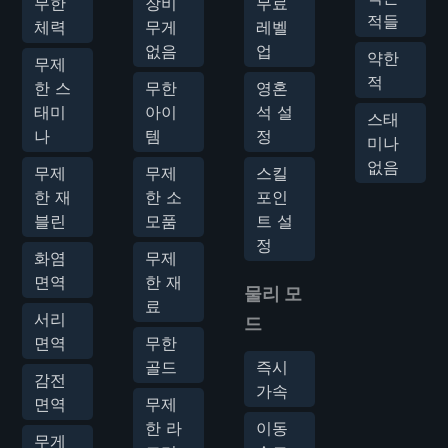
무한
장비
무료
적들
체력
무게
레벨
없음
업
약한
무제
적
한 스
무한
영혼
태미
아이
석 설
스태
나
템
정
미나
없음
무제
무제
스킬
한 재
한 소
포인
블린
모품
트 설
정
화염
무제
면역
한 재
물리 모
료
서리
드
면역
무한
골드
즉시
감전
가속
면역
무제
한 라
이동
무게