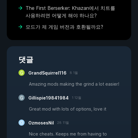
The First Berserker: Khazan에서 치트를
사용하려면 어떻게 해야 하나요?
모드가 제 게임 버전과 호환될까요?
댓글
GrandSquirrel116
8 1월
Amazing mods making the grind a lot easier!
Gillispie19841984
1 12월
Great mod with lots of options, love it
OzmosesNil
28 11월
Nice cheats. Keeps me from having to