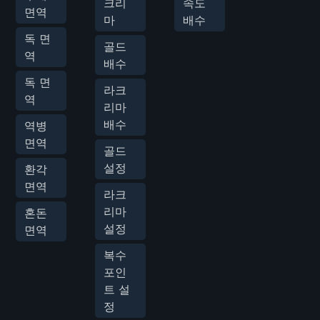
크리
속도
면역
마
배수
독 면
골드
역
배수
독 면
라크
역
리마
배수
역병
면역
골드
설정
환각
면역
라크
리마
혼돈
설정
면역
복수
포인
트 설
정