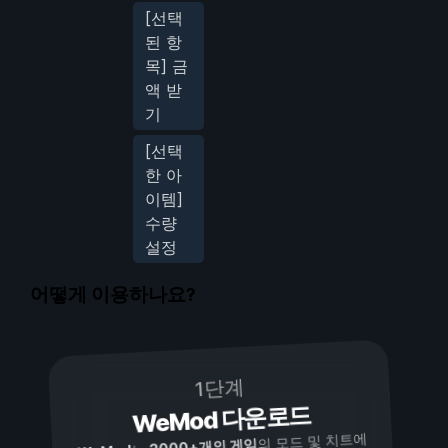
[선택
된 항
목] 금
액 받
기
[선택
한 아
이템]
수량
설정
어떻게 이용하나요?
1단계
WeMod 다운로드
의 모드 및 치트에
3000+개의 게임