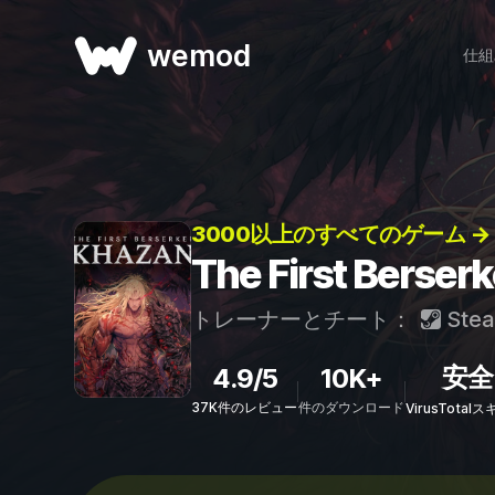
wemod
仕組
3000以上のすべてのゲーム →
The First Ber
トレーナーとチート：
Ste
安全
4.9/5
10K+
37K件のレビュー
件のダウンロード
VirusTota