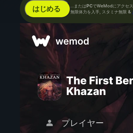
...または
PC
でWeModにアクセ
はじめる
無限体力を入手, スタミナ無限 &