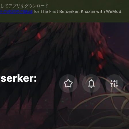
スしてアプリをダウンロード
その他31件のMod
for
The First Berserker: Khazan
with
WeMod