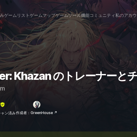
み
ゲームリスト
ゲームマップ
ゲームツール
機能
コミュニティ
私のアカウ
serker: Khazan のトレーナー
am
作成者：GreenHouse ↗
lスキャン済み