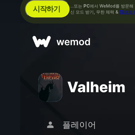
...또는
PC
에서 WeMod를 방문해
시작하기
신 모드 받기, 무한 체력 &
19개의