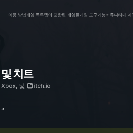
이용 방법
게임 목록
맵이 포함된 게임들
게임 도구
기능
커뮤니티
내 계
 및 치트
Xbox
, 및
itch.io
 ↗