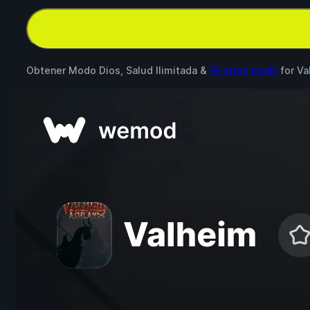
Obtener Modo Dios, Salud Ilimitada &
19 otros mods
for
Va