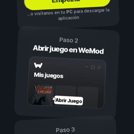
para descargar la
PC
...o visítanos en tu
aplicación
Paso 2
Abrir juego en WeMod
Mis juegos
Abrir Juego
Paso 3