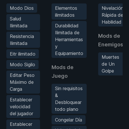
Modo Dios
Elementos
Nivelación
ilimitados
Rápida de
Salud
Habilidad
Ilimitada
Durabilidad
Ilimitada de
Mods de
Resistencia
Herramientas
Ilimitada
Enemigos
y
Equipamiento
Eitr ilimitado
Muertes
de Un
Modo Sigilo
Mods de
Golpe
Editar Peso
Juego
Máximo de
Sin requisitos
Carga
&
Establecer
Desbloquear
velocidad
todo plano
del jugador
Congelar Día
Establecer