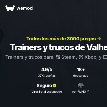
wemod
Todos los más de 3000 juegos →
Trainers y trucos de Valh
Trainers y trucos para
Steam
,
Xbox
, y
4.9/5
1K+
37K reseñas
descargas
Seguro
VirusTotal escaneado
por FLiNG ↗