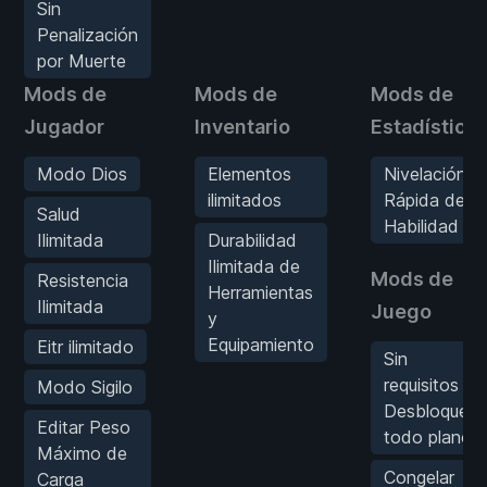
Sin
Penalización
por Muerte
Mods de
Mods de
Mods de
Jugador
Inventario
Estadística
Modo Dios
Elementos
Nivelación
ilimitados
Rápida de
Salud
Habilidad
Ilimitada
Durabilidad
Ilimitada de
Mods de
Resistencia
Herramientas
Ilimitada
Juego
y
Equipamiento
Eitr ilimitado
Sin
requisitos &
Modo Sigilo
Desbloquear
Editar Peso
todo plano
Máximo de
Congelar
Carga