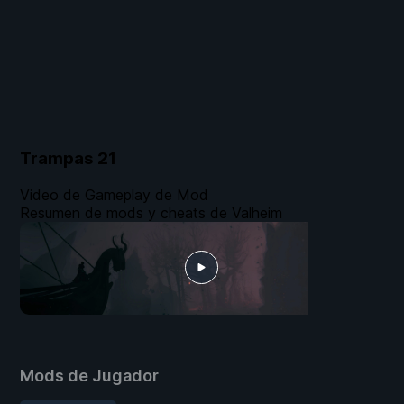
Trampas
21
Video de Gameplay de Mod
Resumen de mods y cheats de Valheim
Mods de Jugador