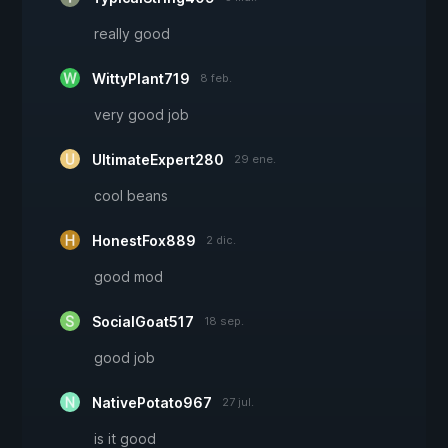
really good
WittyPlant719
8 feb.
very good job
UltimateExpert280
29 ene.
cool beans
HonestFox889
2 dic.
good mod
SocialGoat517
18 sep.
good job
NativePotato967
27 jul.
is it good