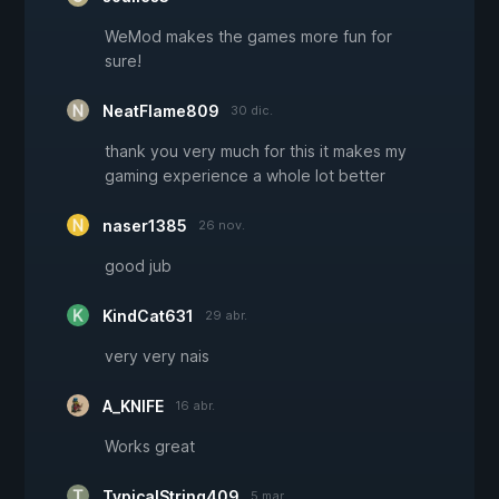
WeMod makes the games more fun for
sure!
NeatFlame809
30 dic.
thank you very much for this it makes my
gaming experience a whole lot better
naser1385
26 nov.
good jub
KindCat631
29 abr.
very very nais
A_KNIFE
16 abr.
Works great
TypicalString409
5 mar.