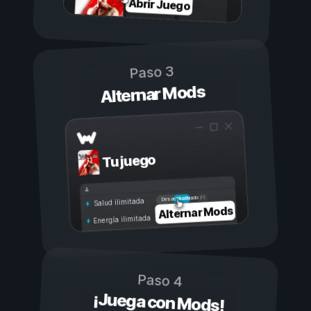
Abrir Juego
Paso 3
Alternar Mods
Tu juego
Activado
Desactivado
Salud ilimitada
Alternar Mods
Energía ilimitada
Paso 4
¡Juega con Mods!