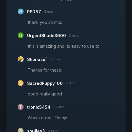
PSD87
4 may.
thank you so muc
UrgentShade3600
2 nov.
this is amazing and its easy to use to
Shonasof
18 mar.
Thanks for these!
SacredPuppy100
13 feb.
good realiy good
tronic5454
27 ene.
Works great. Thabjs
soulles3
24 feb.