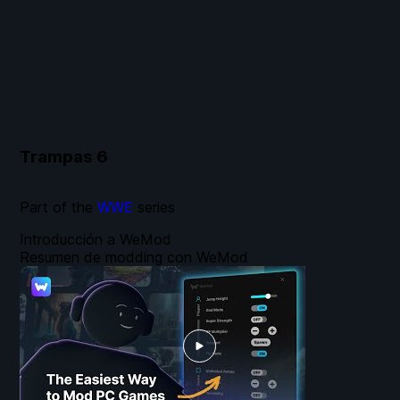
Trampas
6
Part of the
WWE
series
Introducción a WeMod
Resumen de modding con WeMod