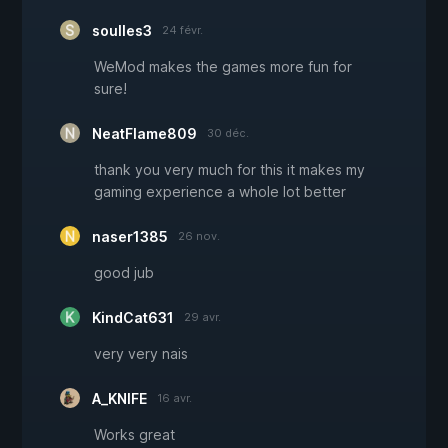
soulles3
24 févr.
WeMod makes the games more fun for
sure!
NeatFlame809
30 déc.
thank you very much for this it makes my
gaming experience a whole lot better
naser1385
26 nov.
good jub
KindCat631
29 avr.
very very nais
A_KNIFE
16 avr.
Works great