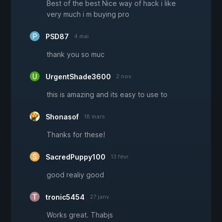
Best of the best Nice way of hack i like
very much i m buying pro
PSD87
4 mai
thank you so muc
UrgentShade3600
2 nov.
this is amazing and its easy to use to
Shonasof
18 mars
Thanks for these!
SacredPuppy100
13 févr.
good realiy good
tronic5454
27 janv.
Works great. Thabjs