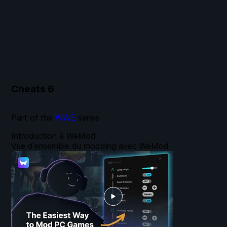
Cheats
6
Part of the
WWE
series
Introduction à WeMod
Vue d’ensemble du modding avec WeMod