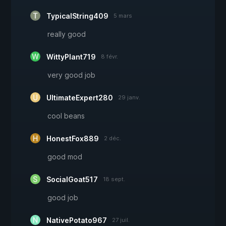
TypicalString409
5 mars
really good
WittyPlant719
8 févr.
very good job
UltimateExpert280
29 janv.
cool beans
HonestFox889
2 déc.
good mod
SocialGoat517
18 sept.
good job
NativePotato967
27 juil.