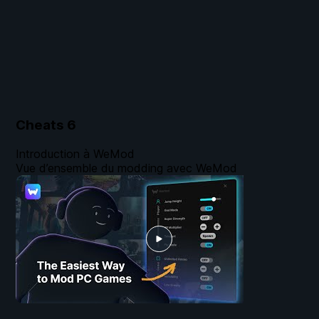
Cheats
6
Introduction à WeMod
Vue d’ensemble du modding avec WeMod