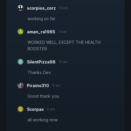
scorpios_corz
13 juil.
working so far
aman_ra1965
7 mai
WORKED WELL, EXCEPT THE HEALTH
BOOSTER
SilentPizza98
13 avr.
Thanks Dev
Piraino310
9 avr.
Good thank you
Scorpax
8 avr.
all working now