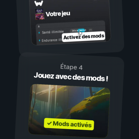
Votre jeu
Activé
Désactivé
Santé illimitée
Activez des mods
Endurance illimitée
Étape 4
Jouez avec des mods !
✓ Mods activés