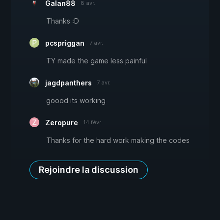
Galan88
8 avr.
Thanks :D
pcspriggan
7 avr.
TY made the game less painful
jagdpanthers
7 avr.
goood its working
Zeropure
14 févr.
Thanks for the hard work making the codes
Rejoindre la discussion