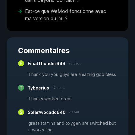
dans Beyond Contact ?
Est-ce que WeMod fonctionne avec
ma version du jeu ?
Commentaires
FinalThunder649
25 déc.
Thank you you guys are amazing god bless
Tybeerius
17 sept.
Thanks worked great
SolarAvocado640
7 août
great stamina and oxygen are switched but
it works fine