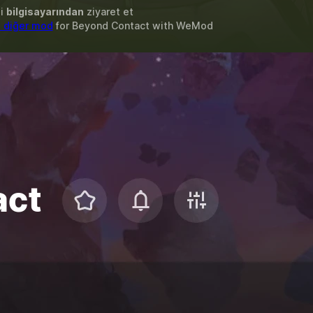
zi
bilgisayarından
ziyaret et
 diğer mod
for
Beyond Contact
with
WeMod