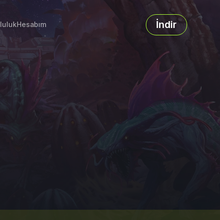
İndir
luluk
Hesabım