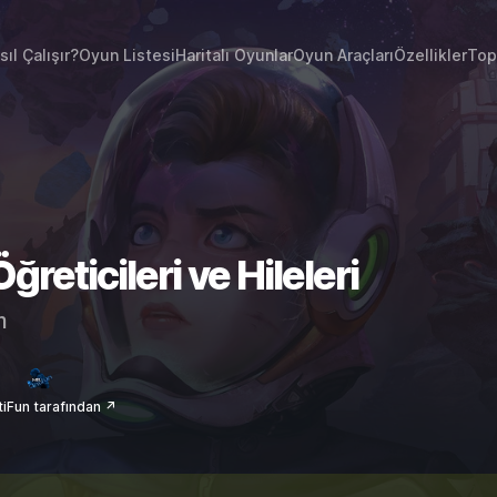
sıl Çalışır?
Oyun Listesi
Haritalı Oyunlar
Oyun Araçları
Özellikler
Top
reticileri ve Hileleri
m
iFun tarafından ↗