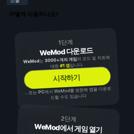
소울
어떻게 이용하나요?
1단계
WeMod 다운로드
의 모드 및 치트에
3000+개의 게임
는
WeMod
입니다.
#1 앱
대한
시작하기
에서 WeMod를 방문해 앱을 다운로
PC
...또는
드할 수도 있습니다
2단계
WeMod에서 게임 열기