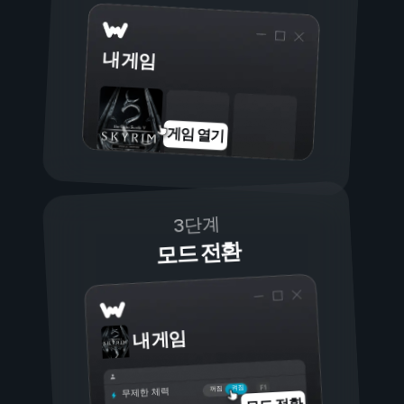
내 게임
게임 열기
3단계
모드 전환
내 게임
켜짐
꺼짐
무제한 체력