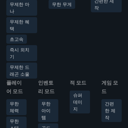
간편한 제
무제한 마
무한 무게
작
나
무제한 혜
택
초고속
즉시 외치
기
무제한 드
래곤 소울
플레이
인벤토
적 모드
게임 모
어 모드
리 모드
드
슈퍼
데미
무한
무한
간편
지
체력
아이
한 제
템
작
무한
스태
골드