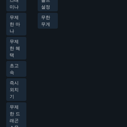
미나
설정
무제
무한
한 마
무게
나
무제
한 혜
택
초고
속
즉시
외치
기
무제
한 드
래곤