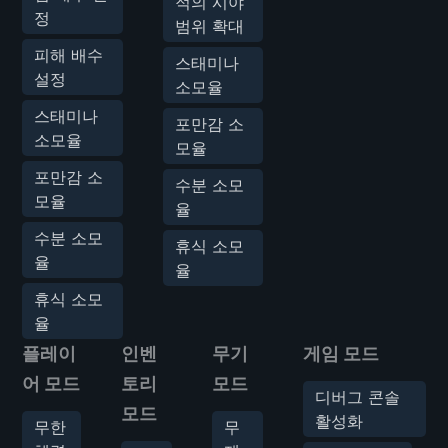
적의 시야
정
범위 확대
피해 배수
스태미나
설정
소모율
스태미나
포만감 소
소모율
모율
포만감 소
수분 소모
모율
율
수분 소모
휴식 소모
율
율
휴식 소모
율
플레이
인벤
무기
게임 모드
어 모드
토리
모드
디버그 콘솔
모드
활성화
무한
무