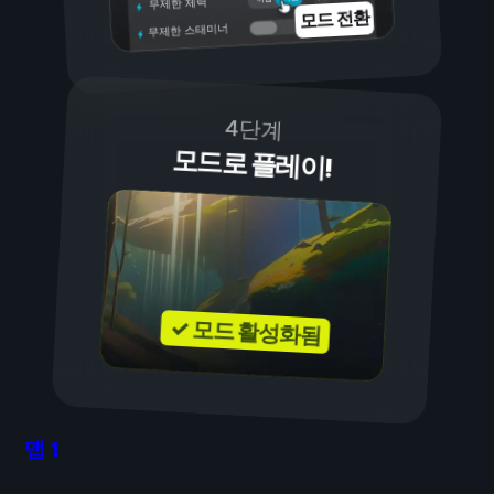
무제한 체력
모드 전환
무제한 스태미너
4단계
모드로 플레이!
✓ 모드 활성화됨
맵
1