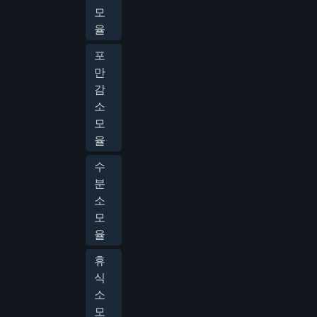
모
율
포
만
감
소
모
율
수
분
소
모
율
휴
식
소
모