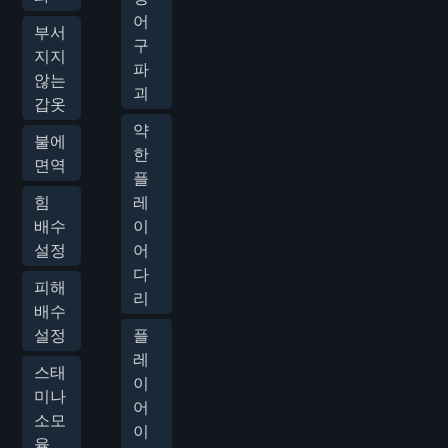
어
부서
구
지지
파
않는
괴
갑옷
약
불에
한
면역
플
힘
레
배수
이
설정
어
다
피해
리
배수
설정
플
레
스태
이
미나
어
소모
이
율