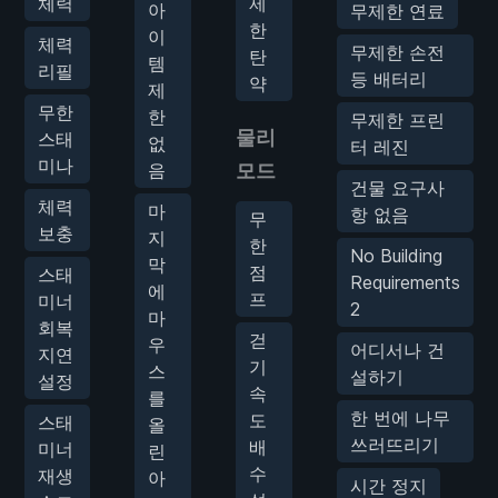
체력
제
아
무제한 연료
한
이
체력
무제한 손전
탄
템
리필
등 배터리
약
제
무한
한
무제한 프린
물리
스태
없
터 레진
미나
음
모드
건물 요구사
체력
마
항 없음
무
보충
지
한
No Building
막
점
스태
Requirements
에
프
미너
2
마
회복
걷
우
어디서나 건
지연
기
스
설하기
설정
속
를
한 번에 나무
도
스태
올
쓰러뜨리기
배
미너
린
수
재생
아
시간 정지