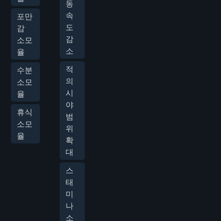
동
속
포만
도
감
감
소모
소
율
적
수분
의
소모
시
율
야
휴식
범
소모
위
율
확
대
스
태
미
나
소