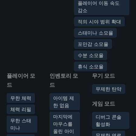
플레이어 이동 속도
감소
적의 시야 범위 확대
스태미나 소모율
포만감 소모율
수분 소모율
휴식 소모율
플레이어 모
인벤토리 모
무기 모드
드
드
무제한 탄약
무한 체력
아이템 제
게임 모드
한 없음
체력 리필
마지막에
디버그 콘솔
무한 스태
마우스를
활성화
미나
올린 아이
무제한 연료