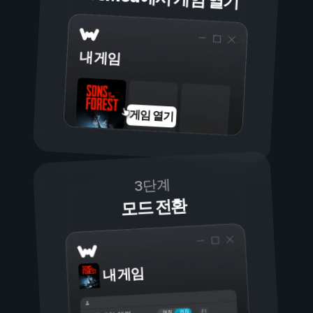
내 게임
게임 열기
3단계
모드 전환
내 게임
켜짐
꺼짐