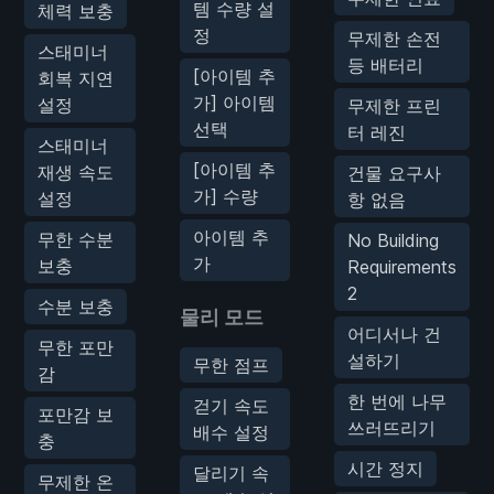
템 수량 설
체력 보충
정
무제한 손전
스태미너
등 배터리
[아이템 추
회복 지연
가] 아이템
설정
무제한 프린
선택
터 레진
스태미너
[아이템 추
재생 속도
건물 요구사
가] 수량
설정
항 없음
아이템 추
무한 수분
No Building
가
보충
Requirements
2
수분 보충
물리 모드
어디서나 건
무한 포만
설하기
무한 점프
감
한 번에 나무
걷기 속도
포만감 보
쓰러뜨리기
배수 설정
충
시간 정지
달리기 속
무제한 온