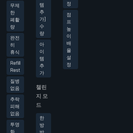
정
템
무제
추
한
점
가]
폐활
프
수
량
높
량
이
완전
배
아
히
율
이
휴식
설
템
Refill
정
추
Rest
가
질병
챌린
없음
지 모
추락
드
피해
없음
한
투명
방
화
방