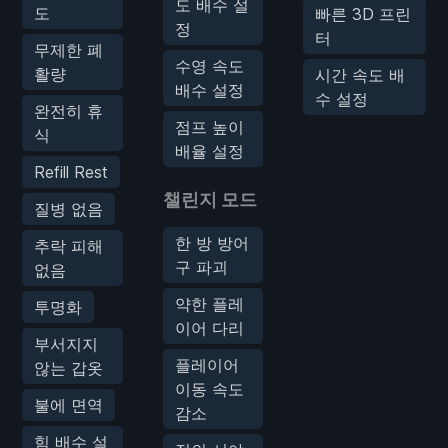
도 배수 설
도
빠른 3D 프린
정
터
무제한 폐
수영 속도
활량
시간 속도 배
배수 설정
수 설정
완전히 휴
점프 높이
식
배율 설정
Refill Rest
챌린지 모드
질병 없음
한 방 방어
추락 피해
구 파괴
없음
약한 플레
투명화
이어 다리
부서지지
플레이어
않는 갑옷
이동 속도
불에 면역
감소
힘 배수 설