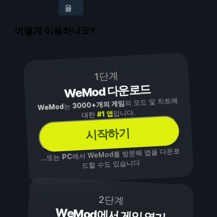
율
어떻게 이용하나요?
1단계
WeMod 다운로드
의 모드 및 치트에
3000+개의 게임
는
WeMod
입니다.
#1 앱
대한
시작하기
에서 WeMod를 방문해 앱을 다운로
PC
...또는
드할 수도 있습니다
2단계
WeMod에서 게임 열기