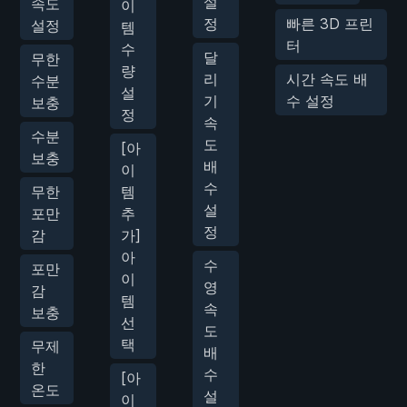
설
속도
이
정
빠른 3D 프린
설정
템
터
수
달
무한
량
리
시간 속도 배
수분
설
기
수 설정
보충
정
속
수분
도
[아
보충
배
이
수
무한
템
설
포만
추
정
감
가]
아
수
포만
이
영
감
템
속
보충
선
도
택
무제
배
한
수
[아
온도
설
이