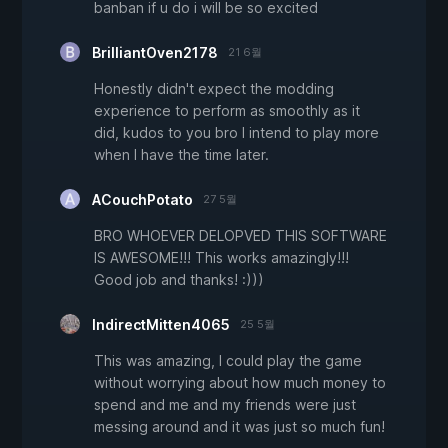
banban if u do i will be so excited
BrilliantOven2178
21 6월
Honestly didn't expect the modding
experience to perform as smoothly as it
did, kudos to you bro I intend to play more
when I have the time later.
ACouchPotato
27 5월
BRO WHOEVER DELOPVED THIS SOFTWARE
IS AWESOME!!! This works amazingly!!!
Good job and thanks! :)))
IndirectMitten4065
25 5월
This was amazing, I could play the game
without worrying about how much money to
spend and me and my friends were just
messing around and it was just so much fun!