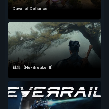
Dawn of Defiance
镇邪Ⅱ (HexBreaker II)