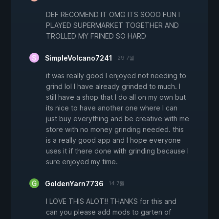
DEF RECOMEND IT OMG ITS SOOO FUN I
PLAYED SUPERMARKET TOGETHER AND
TROLLED MY FRINED SO HARD
SimpleVolcano7241
29 7월
it was really good I enjoyed not needing to
grind lol I have already grinded to much. I
still have a shop that I do all on my own but
its nice to have another one where I can
just buy everything and be creative with me
store with no money grinding needed. this
is a really good app and I hope everyone
uses it if there done with grinding because I
sure enjoyed my time.
GoldenYarn7736
14 7월
I LOVE THIS ALOT!! THANKS for this and
can you please add mods to garten of