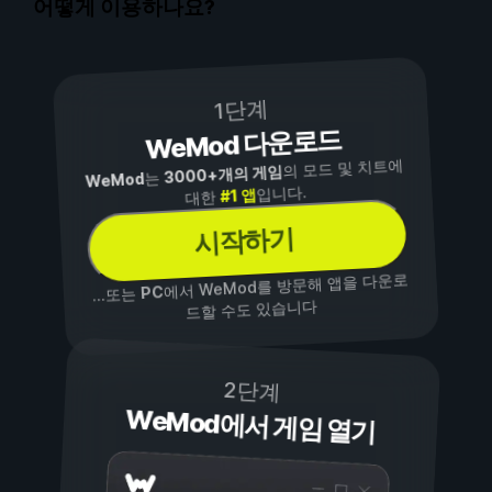
어떻게 이용하나요?
1단계
WeMod 다운로드
의 모드 및 치트에
3000+개의 게임
는
WeMod
입니다.
#1 앱
대한
시작하기
에서 WeMod를 방문해 앱을 다운로
PC
...또는
드할 수도 있습니다
2단계
WeMod에서 게임 열기