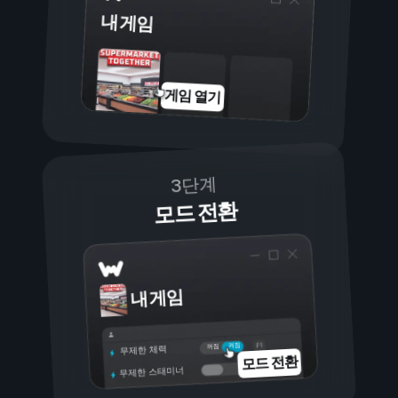
내 게임
게임 열기
3단계
모드 전환
내 게임
켜짐
꺼짐
무제한 체력
모드 전환
무제한 스태미너