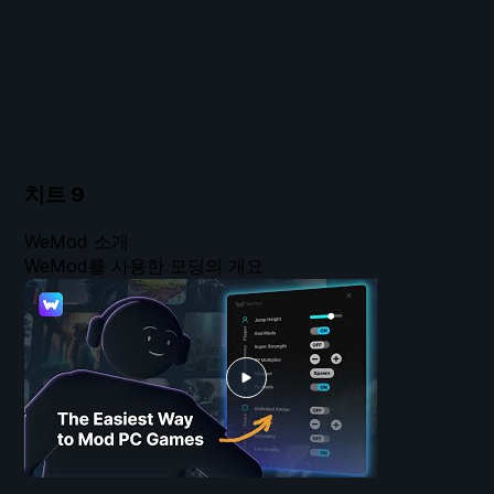
치트
9
WeMod 소개
WeMod를 사용한 모딩의 개요