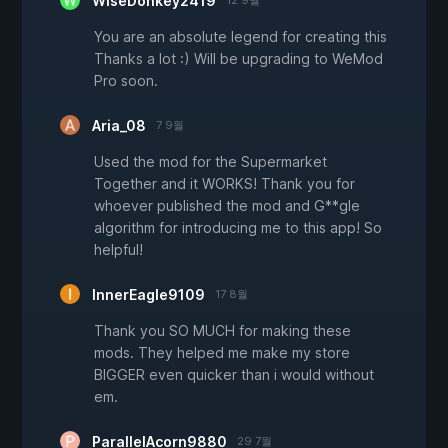
WiseDonkey2419
12 9월
You are an absolute legend for creating this
Thanks a lot :) Will be upgrading to WeMod
Pro soon.
Aria_08
7 9월
Used the mod for the Supermarket
Together and it WORKS! Thank you for
whoever published the mod and G**gle
algorithm for introducing me to this app! So
helpful!
InnerEagle9109
17 8월
Thank you SO MUCH for making these
mods. They helped me make my store
BIGGER even quicker than i would without
em.
ParallelAcorn9880
29 7월