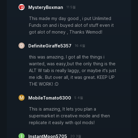
MysteryBoxman
11 5월
This made my day good , i put Unlimited
Funds on and i buyed alot of stuff even it
got alot of money , Thanks Wemod!
DefiniteGiraffe5357
16 4월
this was amazing. I got all the things i
wanted, was easy,but the only thing is the
ALT W tab is really laggy, or maybe it's just
me idk. But over all, it was great. KEEP UP
THE WORK! :D
MobileTomato6300
5 4월
This is amazing, It lets you plan a
supermarket in creative mode and then
replicate it easily with qol mods!
InstantMoon5705
20 3월