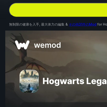
無制限の健康を入手, 最大体力の編集 &
その他31件のMod
for
Ho