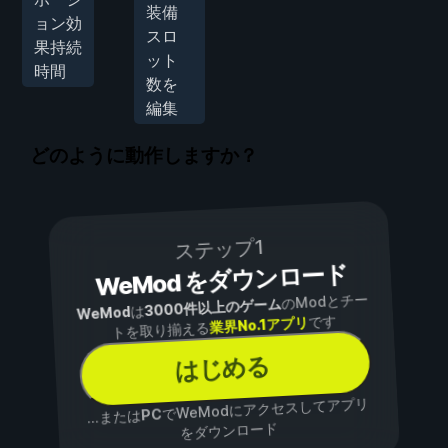
装備
ョン効
スロ
果持続
ット
時間
数を
編集
どのように動作しますか？
ステップ1
WeMod をダウンロード
のModとチー
3000件以上のゲーム
は
WeMod
です
業界No.1アプリ
トを取り揃える
はじめる
でWeModにアクセスしてアプリ
PC
...または
をダウンロード