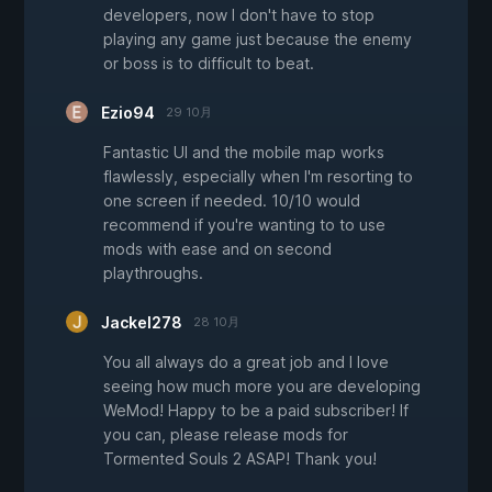
developers, now I don't have to stop
playing any game just because the enemy
or boss is to difficult to beat.
Ezio94
29 10月
Fantastic UI and the mobile map works
flawlessly, especially when I'm resorting to
one screen if needed. 10/10 would
recommend if you're wanting to to use
mods with ease and on second
playthroughs.
Jackel278
28 10月
You all always do a great job and I love
seeing how much more you are developing
WeMod! Happy to be a paid subscriber! If
you can, please release mods for
Tormented Souls 2 ASAP! Thank you!