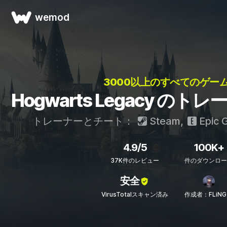
wemod
3000以上のすべてのゲーム
Hogwarts Legacy の
トレーナーとチート：
Steam
,
Epic 
4.9/5
100K+
37K件のレビュー
件のダウンロー
安全
VirusTotalスキャン済み
作成者：FLiNG