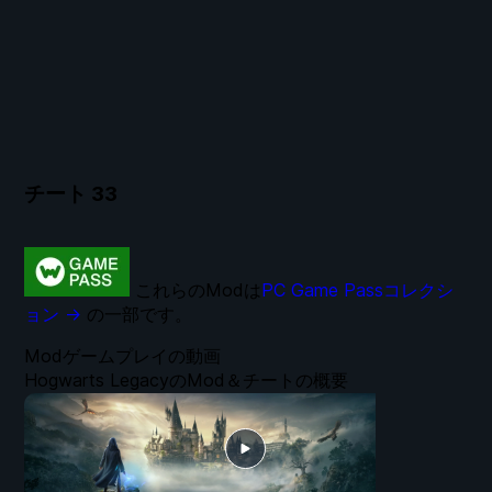
チート
33
これらのModは
PC Game Passコレクシ
ョン →
の一部です。
Modゲームプレイの動画
Hogwarts LegacyのMod＆チートの概要