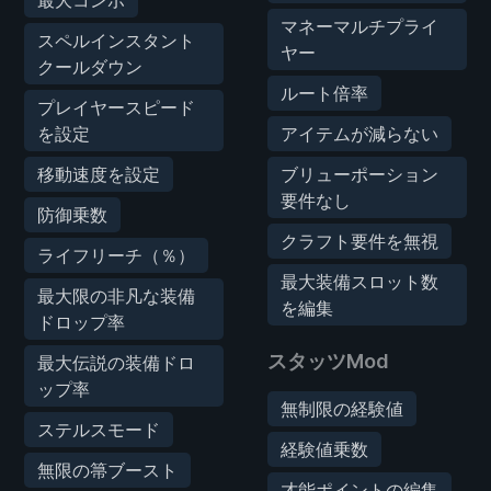
最大コンボ
マネーマルチプライ
スペルインスタント
ヤー
クールダウン
ルート倍率
プレイヤースピード
を設定
アイテムが減らない
移動速度を設定
ブリューポーション
要件なし
防御乗数
クラフト要件を無視
ライフリーチ（％）
最大装備スロット数
最大限の非凡な装備
を編集
ドロップ率
スタッツMod
最大伝説の装備ドロ
ップ率
無制限の経験値
ステルスモード
経験値乗数
無限の箒ブースト
才能ポイントの編集