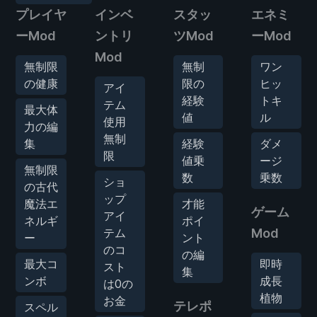
プレイヤ
インベ
スタッ
エネミ
ーMod
ントリ
ツMod
ーMod
Mod
無制限
無制
ワン
の健康
限の
ヒッ
アイ
経験
トキ
テム
最大体
値
ル
使用
力の編
無制
集
経験
ダメ
限
値乗
ージ
無制限
数
乗数
ショ
の古代
ップ
魔法エ
才能
ゲーム
アイ
ネルギ
ポイ
テム
Mod
ー
ント
のコ
の編
最大コ
即時
スト
集
ンボ
成長
は0の
植物
お金
テレポ
スペル