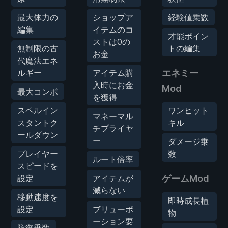
最大体力の
ショップア
経験値乗数
編集
イテムのコ
才能ポイン
ストは0の
無制限の古
トの編集
お金
代魔法エネ
ルギー
アイテム購
エネミー
入時にお金
Mod
最大コンボ
を獲得
スペルイン
ワンヒット
マネーマル
スタントク
キル
チプライヤ
ールダウン
ー
ダメージ乗
プレイヤー
数
ルート倍率
スピードを
設定
アイテムが
ゲームMod
減らない
移動速度を
即時成長植
設定
ブリューポ
物
ーション要