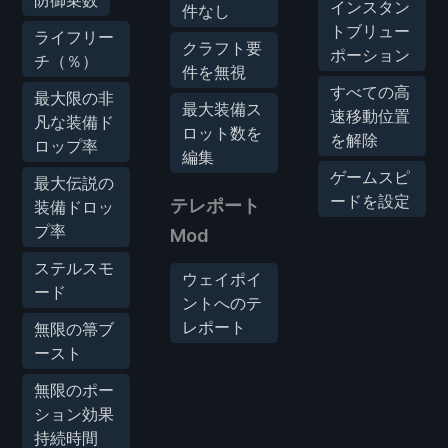
防御乗数
インスタン
件なし
トブリュー
ライフリー
クラフト要
ポーション
チ（％）
件を無視
すべての高
最大限の非
最大装備ス
速移動位置
凡な装備ド
ロット数を
を解除
ロップ率
編集
ゲームスピ
最大伝説の
ードを設定
テレポート
装備ドロッ
プ率
Mod
ステルスモ
ウェイポイ
ード
ントへのテ
レポート
無限の箒ブ
ースト
無限のポー
ション効果
持続時間