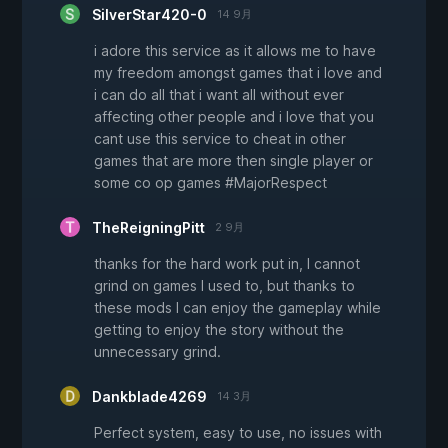
SilverStar420-0
14 9月
i adore this service as it allows me to have
my freedom amongst games that i love and
i can do all that i want all without ever
affecting other people and i love that you
cant use this service to cheat in other
games that are more then single player or
some co op games #MajorRespect
TheReigningPitt
2 9月
thanks for the hard work put in, I cannot
grind on games I used to, but thanks to
these mods I can enjoy the gameplay while
getting to enjoy the story without the
unnecessary grind.
Dankblade4269
14 3月
Perfect system, easy to use, no issues with