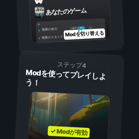
あなたのゲーム
オン
オフ
無限の体力
Modを切り替える
無限のスタミナ
ステップ4
Modを使ってプレイしよ
う！
✓ Modが有効