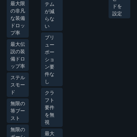
最大限
テム
ドを
の非凡
が減
設定
な装備
らな
ドロッ
い
プ率
ブリ
最大伝
ュー
説の装
ポー
備ドロ
ショ
ップ率
ン要
件な
ステル
し
スモー
ド
クラ
フト
無限の
要件
箒ブー
を無
スト
視
無限の
最大
ポーシ