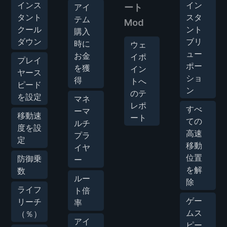
インス
イン
アイ
ート
タント
スタ
テム
Mod
クール
ント
購入
ダウン
ブリ
時に
ウェ
ュー
お金
イポ
プレイ
ポー
を獲
イン
ヤース
ショ
得
トへ
ピード
ン
のテ
を設定
マネ
レポ
すべ
ーマ
移動速
ート
ての
ルチ
度を設
高速
プラ
定
移動
イヤ
位置
防御乗
ー
を解
数
ルー
除
ライフ
ト倍
ゲー
リーチ
率
ムス
（％）
アイ
ピー