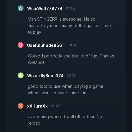
WiseWolf778774
12 6月
Man STiNGERR is awesome. He so
masterfully mods many of the games I love
to play
UsefulShade856
13 10月
Worked perfectly and is a lot of fun. Thanks
WeMod!
WizardlySnail374
26 7月
good tool to use when playing a game
when i want to have some fun
xXHuraXx
16 1月
everything worked well other than No
reload