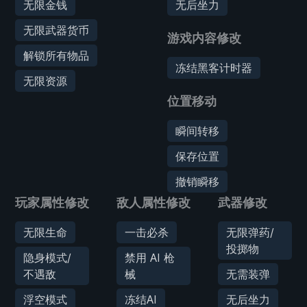
无限金钱
无后坐力
无限武器货币
游戏内容修改
解锁所有物品
冻结黑客计时器
无限资源
位置移动
瞬间转移
保存位置
撤销瞬移
玩家属性修改
敌人属性修改
武器修改
无限生命
一击必杀
无限弹药/
投掷物
隐身模式/
禁用 AI 枪
不遇敌
械
无需装弹
浮空模式
冻结AI
无后坐力