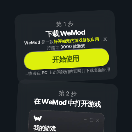
第 1 步
下载 WeMod
，支
好评如潮的游戏修改应用
是一款
WeMod
3000 款游戏
持超过
开始使用
上访问我们的官网并下载桌面应用
PC
...或者在
第 2 步
在 WeMod 中打开游戏
我的游戏