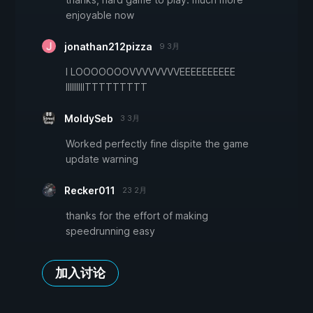
enjoyable now
jonathan212pizza
9 3月
I LOOOOOOOVVVVVVVVEEEEEEEEEE
IIIIIIIIITTTTTTTTT
MoldySeb
3 3月
Worked perfectly fine dispite the game
update warning
Recker011
23 2月
thanks for the effort of making
speedrunning easy
加入讨论