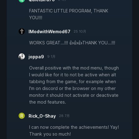
FANTASTIC LITTLE PROGRAM, THANK
YOU!!!
IModwithWemod67
25 10月
WORKS GREAT...!!! 👍👍👍THANK YOU...!!!
joppa9
9 1月
Overall positive with the mod menu, though
I would like for it to not be active when alt
tabbing from the game, for example when
I'm on discord or the browser on my other
monitor it should not activate or deactivate
the mod features.
Rick_O-Shay
28 7月
I can now complete the achievements! Yay!
Thank you so much!