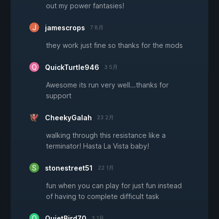
out my power fantasies!
jamescrops
7 8月
they work just fine so thanks for the mods
QuickTurtle946
3 5月
Awesome its run very well...thanks for
support
CheekyGalah
23 2月
walking through this resistance like a
terminator! Hasta La Vista baby!
stonestreet51
22 1月
fun when you can play for just fun instead
of having to complete difficult task
QuietBird70
3 1月