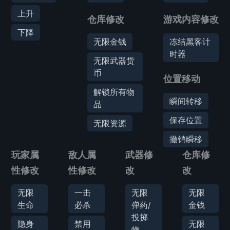
上升
仓库修改
游戏内容修改
下降
无限金钱
冻结黑客计
时器
无限武器货
币
位置移动
解锁所有物
瞬间转移
品
保存位置
无限资源
撤销瞬移
玩家属
敌人属
武器修
仓库修
性修改
性修改
改
改
无限
一击
无限
无限
生命
必杀
弹药/
金钱
投掷
隐身
禁用
无限
物