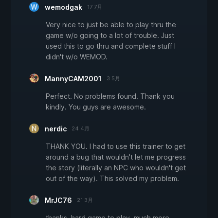
wemodgak
17 7月
Very nice to just be able to play thru the
game w/o going to a lot of trouble. Just
used this to go thru and complete stuff I
didn't w/o WEMOD.
MannyCAM2001
3 5月
Perfect. No problems found. Thank you
kindly. You guys are awesome.
nerdic
24 4月
THANK YOU. I had to use this trainer to get
around a bug that wouldn't let me progress
the story (literally an NPC who wouldn't get
out of the way). This solved my problem.
MrJC76
21 3月
thanks, hard game to play. much more