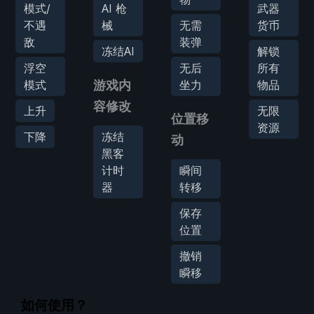
模式/
AI 枪
武器
不遇
械
无需
货币
敌
装弹
冻结AI
解锁
浮空
无后
所有
模式
游戏内
坐力
物品
容修改
上升
无限
位置移
资源
下降
冻结
动
黑客
计时
瞬间
器
转移
保存
位置
撤销
瞬移
如何使用？