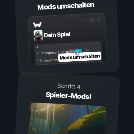
Mods umschalten
Dein Spiel
Ein
Aus
Unbegrenzte Gesundheit
Mods umschalten
Unbegrenzte Ausdauer
Schritt 4
Spieler-Mods!