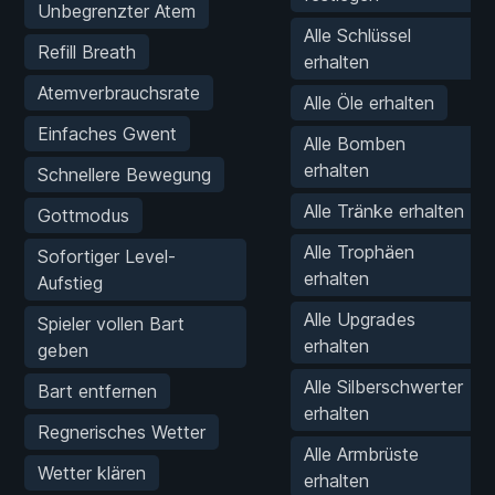
Unbegrenzter Atem
Alle Schlüssel
Refill Breath
erhalten
Atemverbrauchsrate
Alle Öle erhalten
Einfaches Gwent
Alle Bomben
erhalten
Schnellere Bewegung
Alle Tränke erhalten
Gottmodus
Alle Trophäen
Sofortiger Level-
erhalten
Aufstieg
Alle Upgrades
Spieler vollen Bart
erhalten
geben
Alle Silberschwerter
Bart entfernen
erhalten
Regnerisches Wetter
Alle Armbrüste
Wetter klären
erhalten