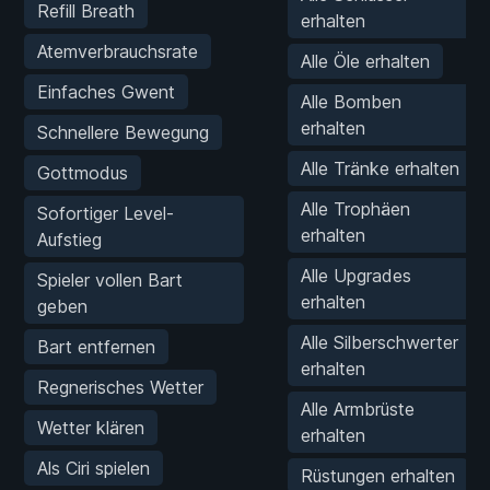
Refill Breath
erhalten
Atemverbrauchsrate
Alle Öle erhalten
Einfaches Gwent
Alle Bomben
erhalten
Schnellere Bewegung
Alle Tränke erhalten
Gottmodus
Alle Trophäen
Sofortiger Level-
erhalten
Aufstieg
Alle Upgrades
Spieler vollen Bart
erhalten
geben
Alle Silberschwerter
Bart entfernen
erhalten
Regnerisches Wetter
Alle Armbrüste
Wetter klären
erhalten
Als Ciri spielen
Rüstungen erhalten