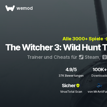
wemod
Alle 3000+ Spiele 
The Witcher 3: Wild Hunt T
Trainer und Cheats für
Steam
,
4.9/5
100K+
37K Bewertungen
Download
Sicher
VirusTotal Scan
von MrAntiFu