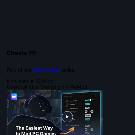
Cheats
59
Part of the
The Witcher
series
Einführung in WeMod
Überblick über Modding mit WeMod