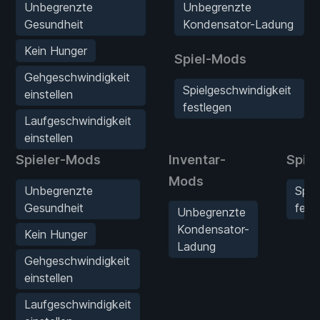
Unbegrenzte
Unbegrenzte
Gesundheit
Kondensator-Ladung
Kein Hunger
Spiel-Mods
Gehgeschwindigkeit
Spielgeschwindigkeit
einstellen
festlegen
Laufgeschwindigkeit
einstellen
Spieler-Mods
Inventar-
Spie
Mods
Unbegrenzte
Spie
Gesundheit
fest
Unbegrenzte
Kondensator-
Kein Hunger
Ladung
Gehgeschwindigkeit
einstellen
Laufgeschwindigkeit