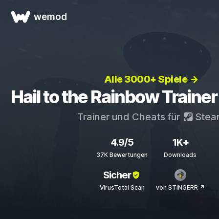
wemod
Alle 3000+ Spiele →
Hail to the Rainbow Traine
Trainer und Cheats für
Stea
4.9/5
1K+
37K Bewertungen
Downloads
Sicher
VirusTotal Scan
von STiNGERR ↗