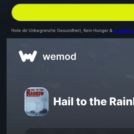
Hole dir Unbegrenzte Gesundheit, Kein Hunger &
4 andere