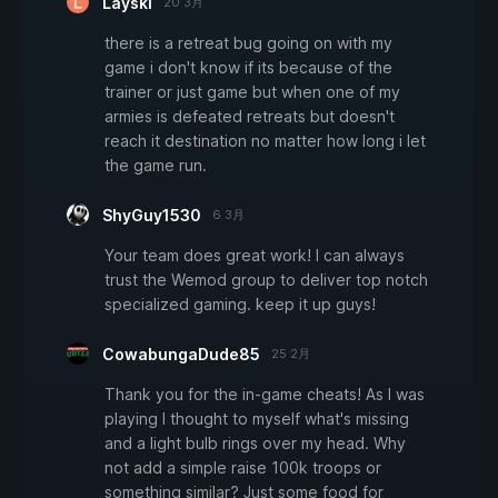
Layski
20 3月
there is a retreat bug going on with my
game i don't know if its because of the
trainer or just game but when one of my
armies is defeated retreats but doesn't
reach it destination no matter how long i let
the game run.
ShyGuy1530
6 3月
Your team does great work! I can always
trust the Wemod group to deliver top notch
specialized gaming. keep it up guys!
CowabungaDude85
25 2月
Thank you for the in-game cheats! As I was
playing I thought to myself what's missing
and a light bulb rings over my head. Why
not add a simple raise 100k troops or
something similar? Just some food for