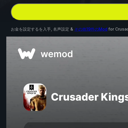
お金を設定するを入手, 名声設定 &
その他19件のMod
for
Crusad