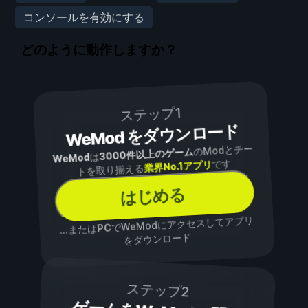
コンソールを有効にする
どのように動作しますか？
ステップ1
WeMod をダウンロード
のModとチー
3000件以上のゲーム
は
WeMod
です
業界No.1アプリ
トを取り揃える
はじめる
でWeModにアクセスしてアプリ
PC
...または
をダウンロード
ステップ2