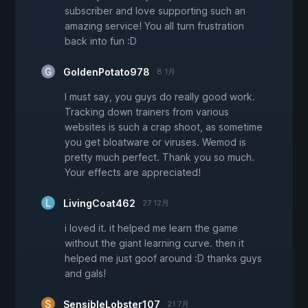
subscriber and love supporting such an
amazing service! You all turn frustration
back into fun :D
GoldenPotato978
8 1月
I must say, you guys do really good work.
Tracking down trainers from various
websites is such a crap shoot, as sometime
you get bloatware or viruses. Wemod is
pretty much perfect. Thank you so much.
Your effects are appreciated!
LivingCoat462
27 12月
i loved it. it helped me learn the game
without the giant learning curve. then it
helped me just goof around :D thanks guys
and gals!
SensibleLobster107
21 7月