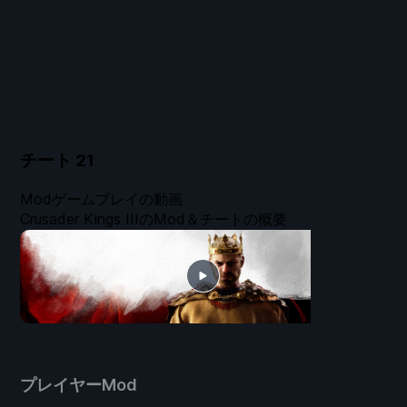
チート
21
Modゲームプレイの動画
Crusader Kings IIIのMod＆チートの概要
プレイヤーMod