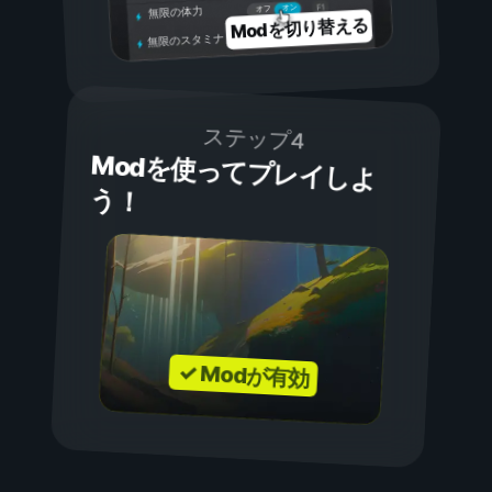
オン
オフ
無限の体力
Modを切り替える
無限のスタミナ
ステップ4
Modを使ってプレイしよ
う！
✓ Modが有効