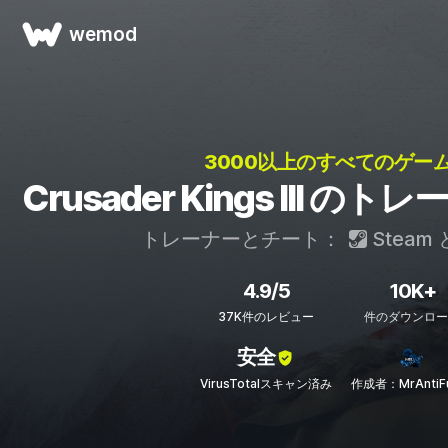
wemod
3000以上のすべてのゲーム
Crusader Kings III 
トレーナーとチート：
Steam
4.9/5
10K+
37K件のレビュー
件のダウンロー
安全
VirusTotalスキャン済み
作成者：MrAntiF