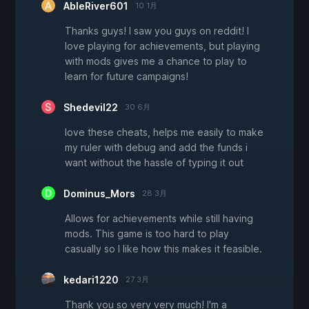
AbleRiver601
10 1月
Thanks guys! I saw you guys on reddit! I
love playing for achievements, but playing
with mods gives me a chance to play to
learn for future campaigns!
Shedevil22
30 6月
love these cheats, helps me easily to make
my ruler with debug and add the funds i
want without the hassle of typing it out
Dominus_Mors
28 3月
Allows for achievements while still having
mods. This game is too hard to play
casually so I like how this makes it feasible.
kedari1220
27 3月
Thank you so very very much! I'm a