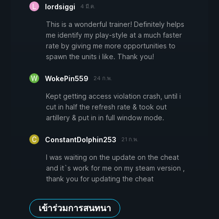
lordsiggi
4 มี.ค.
This is a wonderful trainer! Definitely helps
me identify my play-style at a much faster
rate by giving me more opportunities to
spawn the units i like. Thank you!
WokePin559
24 ก.พ.
Kept getting access violation crash, until i
cut in half the refresh rate & took out
artillery & put in in full window mode.
ConstantDolphin253
21 ก.พ.
I was waiting on the update on the cheat
and it`s work for me on my steam version ,
thank you for updating the cheat
เข้าร่วมการสนทนา