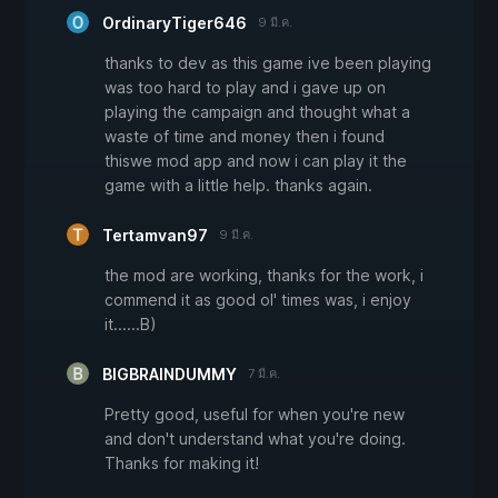
OrdinaryTiger646
9 มี.ค.
thanks to dev as this game ive been playing
was too hard to play and i gave up on
playing the campaign and thought what a
waste of time and money then i found
thiswe mod app and now i can play it the
game with a little help. thanks again.
Tertamvan97
9 มี.ค.
the mod are working, thanks for the work, i
commend it as good ol' times was, i enjoy
it......B)
BIGBRAINDUMMY
7 มี.ค.
Pretty good, useful for when you're new
and don't understand what you're doing.
Thanks for making it!