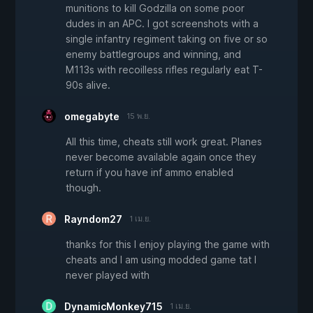
munitions to kill Godzilla on some poor
dudes in an APC. I got screenshots with a
single infantry regiment taking on five or so
enemy battlegroups and winning, and
M113s with recoilless rifles regularly eat T-
90s alive.
omegabyte
15 พ.ย.
All this time, cheats still work great. Planes
never become available again once they
return if you have inf ammo enabled
though.
Rayndom27
1 เม.ย.
thanks for this I enjoy playing the game with
cheats and I am using modded game tat I
never played with
DynamicMonkey715
1 เม.ย.