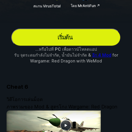
โดย MrAntiFun ↗
สแกน VirusTotal
เริ่มต้น
...หรือไปที่
PC
เพื่อดาวน์โหลดแอป
รับ จุดระดมกำลังไม่จำกัด, น้ำมันไม่จำกัด &
อีก 4 Mod
for
Wargame: Red Dragon
with
WeMod
Cheat
6
วิดีโอการเล่นม็อด
ภาพรวมของ Mod & สูตรโกง Wargame: Red Dragon