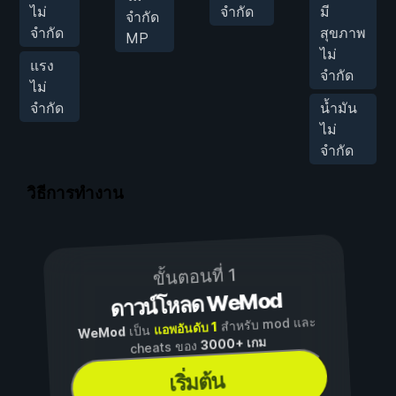
ไม่
จำกัด
มี
จำกัด
จำกัด
สุขภาพ
MP
ไม่
แรง
จำกัด
ไม่
จำกัด
น้ำมัน
ไม่
จำกัด
วิธีการทำงาน
ขั้นตอนที่ 1
ดาวน์โหลด WeMod
สำหรับ mod และ
แอพอันดับ 1
เป็น
WeMod
3000+ เกม
cheats ของ
เริ่มต้น