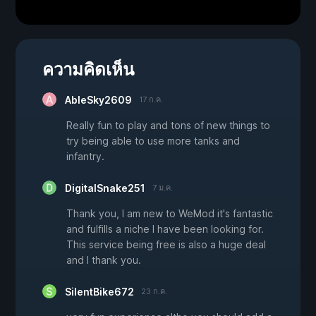
ความคิดเห็น
AbleSky2609
17 ก.ค.
Really fun to play and tons of new things to
try being able to use more tanks and
infantry.
DigitalSnake251
7 ม.ค.
Thank you, I am new to WeMod it's fantastic
and fulfills a niche I have been looking for.
This service being free is also a huge deal
and I thank you.
SilentBike672
23 ก.ค.