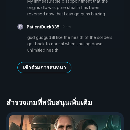
My immeasurable disappointment that the
origins dlc was pure stealth has been
reversed now that I can go guns blazing
PatientDuck835
9 ก.พ.
gud gudgud ill like the health of the soliders
get back to normal when shuting down
unlimitied health
เข้าร่วมการสนทนา
สำรวจเกมที่สนับสนุนเพิ่มเติม