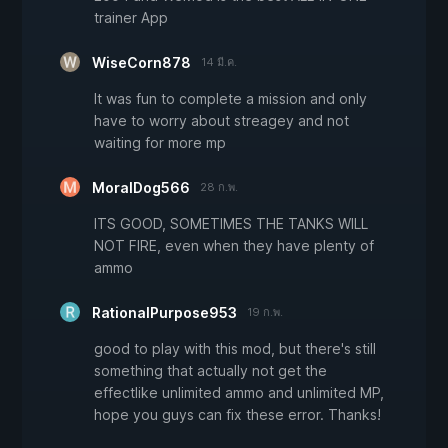
trainer App
WiseCorn878
14 มี.ค.
It was fun to complete a mission and only
have to worry about streagey and not
waiting for more mp
MoralDog566
28 ก.พ.
ITS GOOD, SOMETIMES THE TANKS WILL
NOT FIRE, even when they have plenty of
ammo
RationalPurpose953
19 ก.พ.
good to play with this mod, but there's still
something that actually not get the
effectlike unlimited ammo and unlimited MP,
hope you guys can fix these error. Thanks!