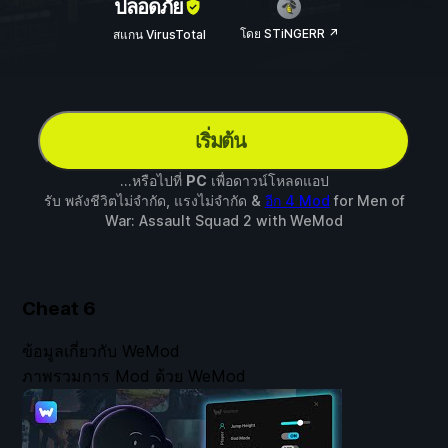
ปลอดภัย
โดย STiNGERR ↗
สแกน VirusTotal
เริ่มต้น
...หรือไปที่
PC
เพื่อดาวน์โหลดแอป
รับ พลังชีวิตไม่จำกัด, แรงไม่จำกัด &
อีก 4 Mod
for
Men of
War: Assault Squad 2
with
WeMod
Cheat
6
ข้อมูลเกี่ยวกับ WeMod
ภาพรวมการ Mod ด้วย WeMod