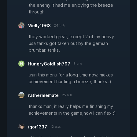
the enemy it had me enjoying the breeze
through
Welly1963
24 ม.ค.
they worked great, except 2 of my heavy
usa tanks got taken out by the german
brumbar. tanks.
HungryGoldfish797
5 ม.ค.
usin this menu for a long time now, makes
achievement hunting a breeze, thanks :)
rathermemate
25 พ.ย.
thanks man, it really helps me finishing my
achievements in the game,now i can flex :)
igor1337
12 ต.ค.