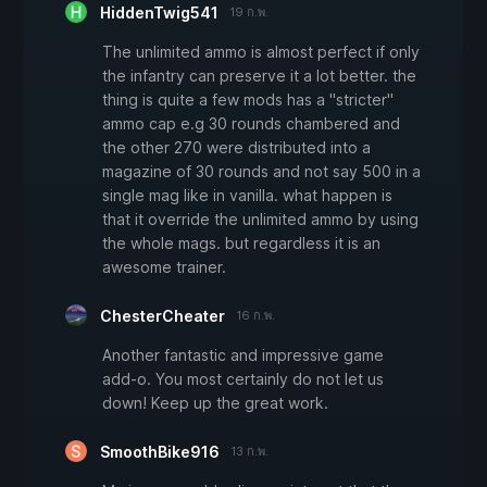
HiddenTwig541
19 ก.พ.
The unlimited ammo is almost perfect if only
the infantry can preserve it a lot better. the
thing is quite a few mods has a "stricter"
ammo cap e.g 30 rounds chambered and
the other 270 were distributed into a
magazine of 30 rounds and not say 500 in a
single mag like in vanilla. what happen is
that it override the unlimited ammo by using
the whole mags. but regardless it is an
awesome trainer.
ChesterCheater
16 ก.พ.
Another fantastic and impressive game
add-o. You most certainly do not let us
down! Keep up the great work.
SmoothBike916
13 ก.พ.