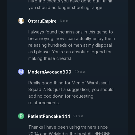
i like the cheats you have done but i think
you should ad longer shooting range
OstaruEmpire
6 ต.ค.
I always found the missions in this game to
be annoying, now i can actually enjoy them
releasing hundreds of men at my disposal
as I please. You're an absolute legend for
making these cheats!
ModernAvocado899
20 ส.ค.
Really good thing for Men of War:Assault
Squad 2. But just a suggestion, you should
add no cooldown for requesting
reinforcements.
PatientPancake444
21 ก.ค.
Thanks I have been using trainers since
2004 and WeMod is the best ALL-IN-ONE