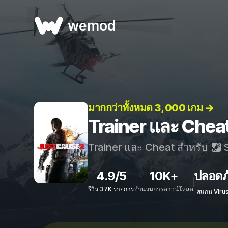
wemod
มากกว่าทั้งหมด 3, 000 เกม →
Trainer และ Chea
Trainer และ Cheat สำหรับ
S
4.9/5
10K+
ปลอดภ
รีวิว 37K รายการ
จำนวนการดาวน์โหลด
สแกน Viru