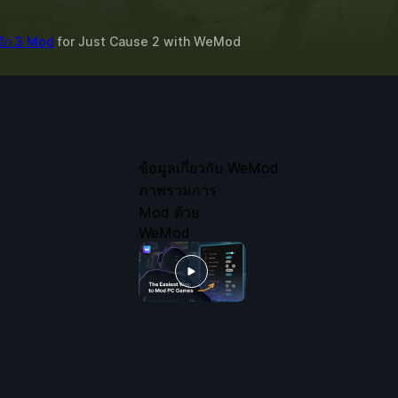
อีก 3 Mod
for
Just Cause 2
with
WeMod
ข้อมูลเกี่ยวกับ WeMod
ภาพรวมการ
Mod ด้วย
WeMod