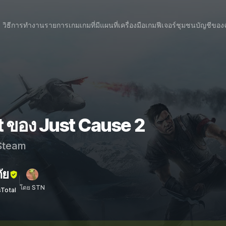
วิธีการทำงาน
รายการเกม
เกมที่มีแผนที่
เครื่องมือเกม
ฟีเจอร์
ชุมชน
บัญชีของ
t ของ Just Cause 2
team
ัย
โดย STN
sTotal