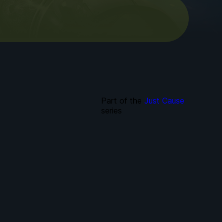
Part of the
Just Cause
series