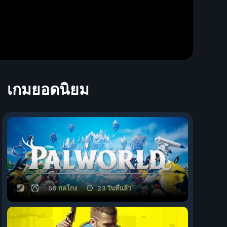
เกมยอดนิยม
56 กลโกง
23 วันที่แล้ว