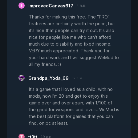
ImprovedCanvas617
4 ก.ย.
Thanks for making this free. The "PRO"
features are certainly worth the price, but
it's nice that people can try it out. It's also
nice for people like me who can't afford
much due to disability and fixed income.
VERY much appreciated. Thank you for
your hard work and I will suggest WeMod to
all my friends. :)
Grandpa_Yoda_69
12 ธ.ค.
It's a game that I loved as a child, with no
mods, now I'm 20 and get to enjoy this
game over and over again, with 1/100 of
the grind for weapons and levels. WeMod is
the best platform for games that you can
find, on pc at least.
tt3tt
29 ต.ค.