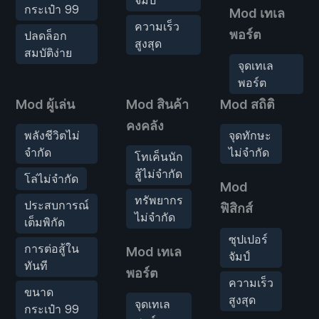
กระเป๋า 99
Mod เทเล
ความเร็ว
พอร์ต
ปลดล็อก
สูงสุด
สมบัติง่าย
จุดเทเล
พอร์ต
Mod ผู้เล่น
Mod สินค้า
Mod สถิติ
คงคลัง
อ
พลังชีวิตไม่
จุดทักษะ
จำกัด
ไม่จำกัด
โทเค็นนัก
สู้ไม่จำกัด
โล่ไม่จำกัด
Mod
ทรัพยากร
ประสบการณ์
ฟิสิกส์
ไม่จำกัด
เต็มพิกัด
ซุปเปอร์
การต่อสู้ใน
Mod เทเล
จัมป์
ทันที
พอร์ต
ความเร็ว
ขนาด
สูงสุด
จุดเทเล
กระเป๋า 99