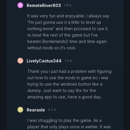
RemoteRiver603
1 มี.ค.
It was very fun and enjoyable. I always say
"I'm just gonna use it a little to level up
nothing more" and then proceed to use it
to beat the rest of the game but I've
beaten Borderlands2 time and time again
without mods so it's cool.
LivelyCactus344
7 ม.ค.
Thank you i just had a problem with figuring
out how to use the mods in game bc i was
trying to use the windows button like a
dummy. Just want to say thx for the
amazing app to use, have a good day.
Rearaxle
9 ธ.ค.
I was struggling to play the game. As a
player that only plays once in awhile. It was