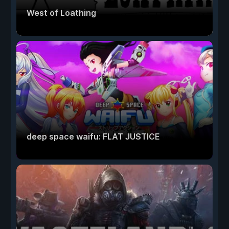
West of Loathing
deep space waifu: FLAT JUSTICE