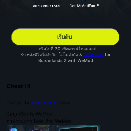
โดย MrAntiFun ↗
สแกน VirusTotal
เริ่มต้น
...หรือไปที่
PC
เพื่อดาวน์โหลดแอป
รับ พลังชีวิตไม่จำกัด, โล่ไม่จำกัด &
อีก 12 Mod
for
Borderlands 2
with
WeMod
Cheat
14
Part of the
Borderlands
series
ข้อมูลเกี่ยวกับ WeMod
ภาพรวมการ Mod ด้วย WeMod