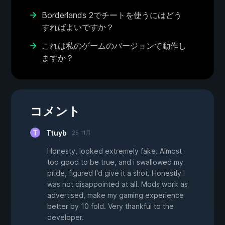
Borderlands 2でチートを使うにはどう
すればよいですか？
これは私のゲームのバージョンで動作し
ますか？
コメント
Ttuyb
25 11月
Honesty, looked extremely fake. Almost
too good to be true, and i swallowed my
pride, figured I'd give it a shot. Honestly I
was not disappointed at all. Mods work as
advertised, make my gaming experience
better by 10 fold. Very thankful to the
developer.