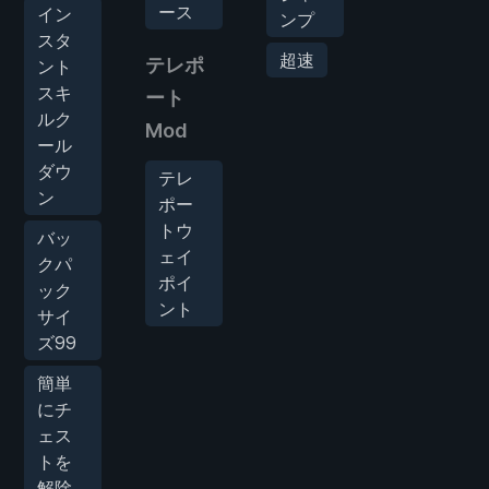
ース
イン
ンプ
スタ
超速
テレポ
ント
スキ
ート
ルク
Mod
ール
ダウ
テレ
ン
ポー
トウ
バッ
ェイ
クパ
ポイ
ック
ント
サイ
ズ99
簡単
にチ
ェス
トを
解除