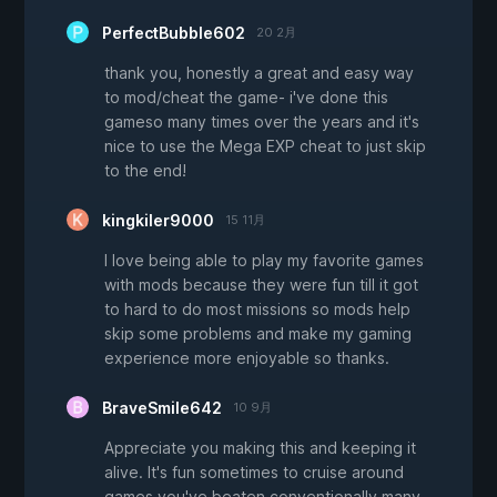
PerfectBubble602
20 2月
thank you, honestly a great and easy way
to mod/cheat the game- i've done this
gameso many times over the years and it's
nice to use the Mega EXP cheat to just skip
to the end!
kingkiler9000
15 11月
I love being able to play my favorite games
with mods because they were fun till it got
to hard to do most missions so mods help
skip some problems and make my gaming
experience more enjoyable so thanks.
BraveSmile642
10 9月
Appreciate you making this and keeping it
alive. It's fun sometimes to cruise around
games you've beaten conventionally many