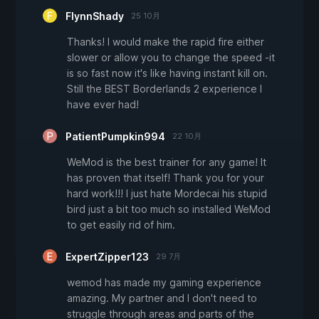
FlynnShady
25 10月
Thanks! I would make the rapid fire either
slower or allow you to change the speed -it
is so fast now it's like having instant kill on.
Still the BEST Borderlands 2 experience I
have ever had!
PatientPumpkin994
22 10月
WeMod is the best trainer for any game! It
has proven that itself! Thank you for your
hard work!!! I just hate Mordecai his stupid
bird just a bit too much so installed WeMod
to get easily rid of him.
ExpertZipper123
29 7月
wemod has made my gaming experience
amazing. My partner and I don't need to
struggle through areas and parts of the