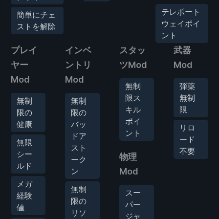
テレポート
簡単にチェ
ウェイポイ
ストを解除
ント
プレイ
インベ
スタッ
武器
ヤー
ントリ
ツMod
Mod
Mod
Mod
無制
弾薬
限ス
無制
無制
無制
キル
限
限の
限の
ポイ
健康
バッ
リロ
ント
ドア
ード
無限
スト
不要
シー
物理
ーク
ルド
ン
Mod
メガ
無制
スー
経験
限の
パー
値
リソ
ジャ