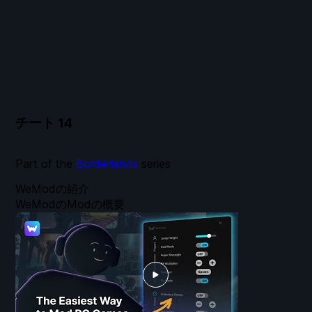
チート
14
Part of the
Borderlands
series
WeModの紹介
WeModのModの概要