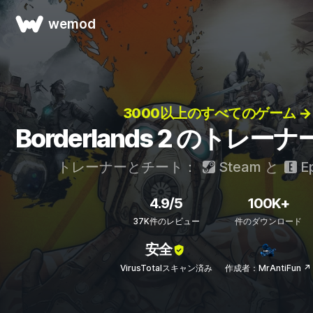
wemod
3000以上のすべてのゲーム →
Borderlands 2 のトレ
トレーナーとチート：
Steam
と
Ep
4.9/5
100K+
37K件のレビュー
件のダウンロード
安全
VirusTotalスキャン済み
作成者：MrAntiFun ↗