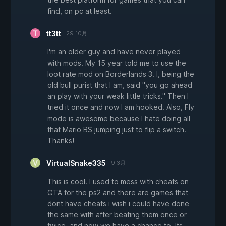
find, on pc at least.
tt3tt
29 10月
I'm an older guy and have never played
with mods. My 15 year told me to use the
loot rate mod on Borderlands 3. I, being the
old bull purist that I am, said "you go ahead
an play with your weak little tricks." Then I
tried it once and now I am hooked. Also, Fly
mode is awesome because I hate doing all
that Mario BS jumping just to flip a switch.
Thanks!
VirtualSnake335
9 3月
This is cool. I used to mess with cheats on
GTA for the ps2 and there are games that
dont have cheats i wish i could have done
the same with after beating them once or
twice, and now we have a chance to. Its