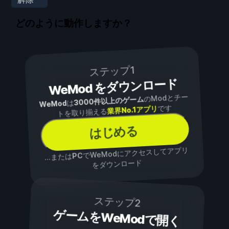
どのように動作しますか？
ステップ1
WeMod をダウンロード
のModとチー
3000件以上のゲーム
は
WeMod
です
業界No.1アプリ
トを取り揃える
はじめる
でWeModにアクセスしてアプリ
PC
...または
をダウンロード
ステップ2
ゲームをWeModで開く