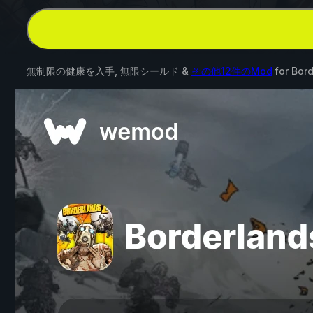
無制限の健康を入手, 無限シールド &
その他12件のMod
for
Bord