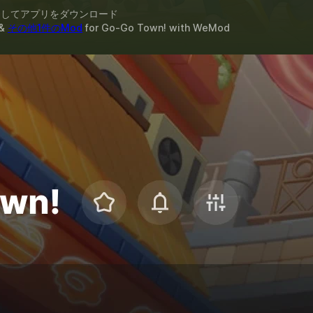
スしてアプリをダウンロード
&
その他1件のMod
for
Go-Go Town!
with
WeMod