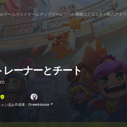
み
ゲームリスト
ゲームマップ
ゲームツール
機能
コミュニティ
私のアカウ
! のトレーナーとチート
am
作成者：GreenHouse ↗
lスキャン済み