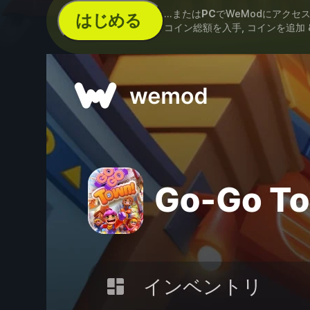
...または
PC
でWeModにアクセ
はじめる
コイン総額を入手, コインを追加 