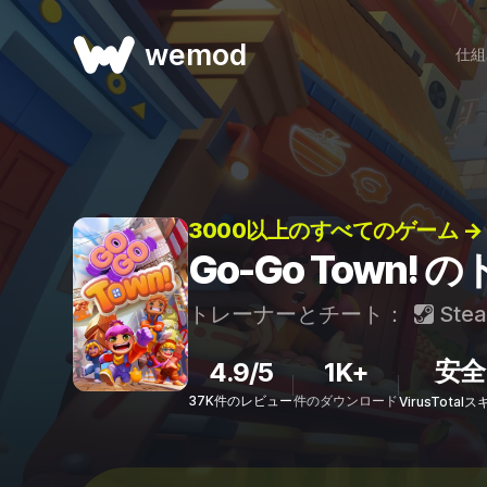
wemod
仕組
3000以上のすべてのゲーム →
Go-Go Town
トレーナーとチート：
Ste
安全
4.9/5
1K+
37K件のレビュー
件のダウンロード
VirusTota