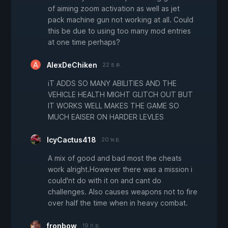
of aiming zoom activation as well as jet
pack machine gun not working at all. Could
this be due to using too many mod entries
at one time perhaps?
AlexDeChiken
22 ธ.ค.
iT ADDS SO MANY ABILITIES AND THE
VEHICLE HEALTH MIGHT GLITCH OUT BUT
IT WORKS WELL MAKES THE GAME SO
MUCH EAISER ON HARDER LEVLES
IcyCactus418
20 พ.ย.
A mix of good and bad most the cheats
work alright.However there was a mission i
could'nt do with it on and cant do
challenges. Also causes weapons not to fire
over half the time when in heavy combat.
fronbow
19 ก.ย.