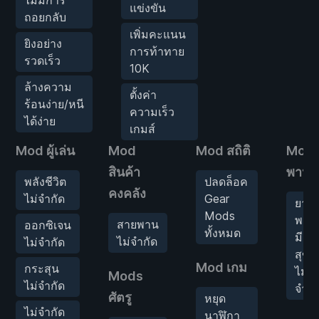
แข่งขัน
ถอยกลับ
เพิ่มคะแนน
ยิงอย่าง
การท้าทาย
รวดเร็ว
10K
ล้างความ
ตั้งค่า
ร้อนง่าย/หนี
ความเร็ว
ได้ง่าย
เกมส์
Mod ผู้เล่น
Mod
Mod สถิติ
Mod 
สินค้า
พาหน
พลังชีวิต
ปลดล็อค
คงคลัง
ไม่จำกัด
Gear
ยาน
Mods
พาห
สายพาน
ออกซิเจน
ทั้งหมด
มี
ไม่จำกัด
ไม่จำกัด
สุข
Mod เกม
กระสุน
ไม่
Mods
ไม่จำกัด
จำกั
ศัตรู
หยุด
ไม่จำกัด
นาฬิกา