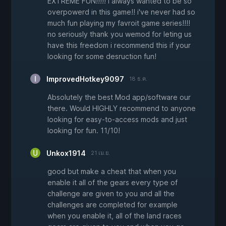
EXTREME FUN!!!!! i always wanted to be so
overpowerd in this game!! i've never had so
much fun playing my favroit game series!!!!
no seriously thank you wemod for leting us
have this freedom i recommend this if your
looking for some desruction fun!
ImprovedHotkey9097
18 ธ.ค.
Absolutely the best Mod app/software our
there. Would HIGHLY recommend to anyone
looking for easy-to-access mods and just
looking for fun. 11/10!
Unkox1914
21 เม.ย.
good but make a cheat that when you
enable it all of the gears every type of
challenge are given to you and all the
challenges are completed for example
when you enable it, all of the land races