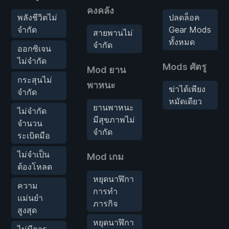
คงคลัง
พลังชีวิตไม่
ปลดล็อค
จำกัด
Gear Mods
สายพานไม่
ทั้งหมด
จำกัด
ออกซิเจน
ไม่จำกัด
Mods ศัตรู
Mod ยาน
กระสุนไม่
พาหนะ
ฆ่าได้เพียง
จำกัด
หมัดเดียว
ยานพาหนะ
ไม่จำกัด
มีสุขภาพไม่
จำนวน
จำกัด
ระเบิดมือ
ไม่จำเป็น
Mod เกม
ต้องโหลด
หยุดนาฬิกา
ความ
การทำ
แม่นยำ
ภารกิจ
สูงสุด
หยุดนาฬิกา
ไม่มีการ