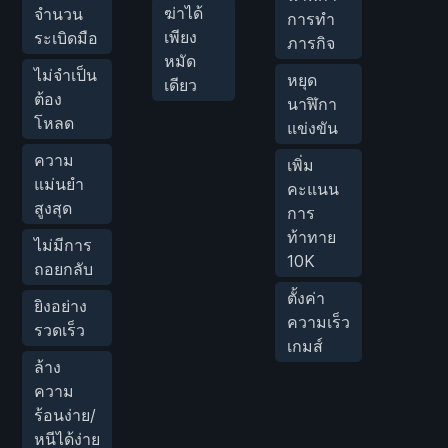
ฆ่าได้
จำนวน
การทำ
เพียง
ระเบิดมือ
ภารกิจ
หมัด
ไม่จำเป็น
หยุด
เดียว
ต้อง
นาฬิกา
โหลด
แข่งขัน
ความ
เพิ่ม
แม่นยำ
คะแนน
สูงสุด
การ
ท้าทาย
ไม่มีการ
10K
ถอยกลับ
ตั้งค่า
ยิงอย่าง
ความเร็ว
รวดเร็ว
เกมส์
ล้าง
ความ
ร้อนง่าย/
หนีได้ง่าย