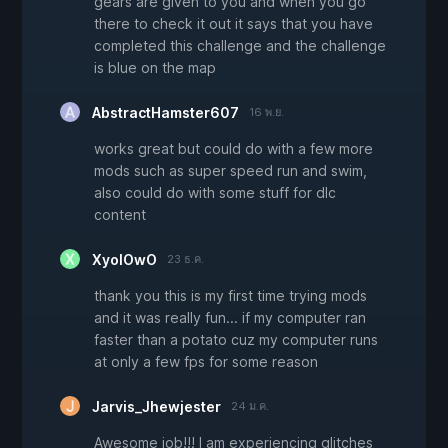
gears are given to you and when you go
there to check it out it says that you have
completed this challenge and the challenge
is blue on the map
AbstractHamster607
16 พ.ย.
works great but could do with a few more
mods such as super speed run and swim,
also could do with some stuff for dlc
content
XyolOwO
23 ธ.ค.
thank you this is my first time trying mods
and it was really fun... if my computer ran
faster than a potato cuz my computer runs
at only a few fps for some reason
Jarvis_Jhewjester
24 ม.ค.
Awesome job!!! I am experiencing glitches