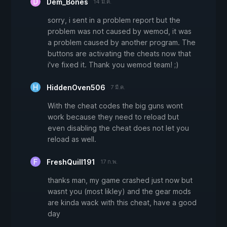
Dem_Bones
14 มี.ค.
sorry, i sent in a problem report but the
problem was not caused by wemod, it was
a problem caused by another program. The
buttons are activating the cheats now that
i've fixed it. Thank you wemod team! ;)
HiddenOven506
7 มี.ค.
With the cheat codes the big guns wont
work because they need to reload but
even disabling the cheat does not let you
reload as well.
FreshQuill191
17 ก.พ.
thanks man, my game crashed just now but
wasnt you (most likley) and the gear mods
are kinda wack with this cheat, have a good
day