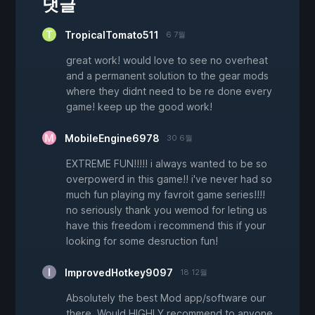
댓글
TropicalTomato511
6 7월
great work! would love to see no overheat
and a permanent solution to the gear mods
where they didnt need to be re done every
game! keep up the good work!
MobileEngine6978
30 6월
EXTREME FUN!!!!! i always wanted to be so
overpowerd in this game!! i've never had so
much fun playing my favroit game series!!!!
no seriously thank you wemod for leting us
have this freedom i recommend this if your
looking for some desruction fun!
ImprovedHotkey9097
18 12월
Absolutely the best Mod app/software our
there. Would HIGHLY recommend to anyone