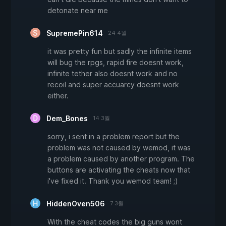
detonate near me
SupremePin614
24 4월
it was pretty fun but sadly the infinite items
will bug the rpgs, rapid fire doesnt work,
infinite tether also doesnt work and no
recoil and super accuarcy doesnt work
either.
Dem_Bones
14 3월
sorry, i sent in a problem report but the
problem was not caused by wemod, it was
a problem caused by another program. The
buttons are activating the cheats now that
i've fixed it. Thank you wemod team! ;)
HiddenOven506
7 3월
With the cheat codes the big guns wont