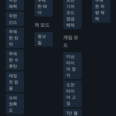
체력
한 테
기어
한 차
더
모드
량 체
무한
잠금
력
산소
적 모드
해제
무제
원샷
게임 모
한 탄
킬
약
드
무제
미션
한 수
타이
류탄
머 정
지
재장
전 없
도전
음
타이
머 고
슈퍼
정
정확
도
1만 챌