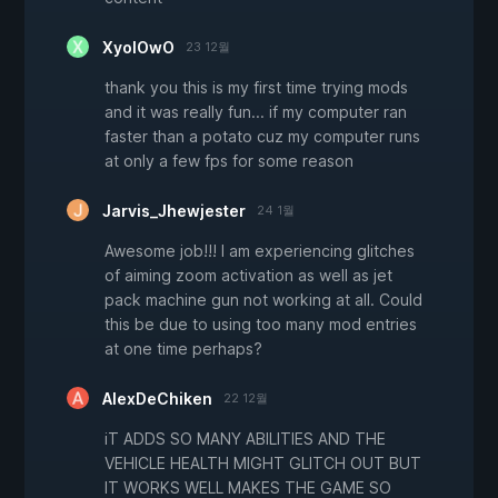
XyolOwO
23 12월
thank you this is my first time trying mods
and it was really fun... if my computer ran
faster than a potato cuz my computer runs
at only a few fps for some reason
Jarvis_Jhewjester
24 1월
Awesome job!!! I am experiencing glitches
of aiming zoom activation as well as jet
pack machine gun not working at all. Could
this be due to using too many mod entries
at one time perhaps?
AlexDeChiken
22 12월
iT ADDS SO MANY ABILITIES AND THE
VEHICLE HEALTH MIGHT GLITCH OUT BUT
IT WORKS WELL MAKES THE GAME SO