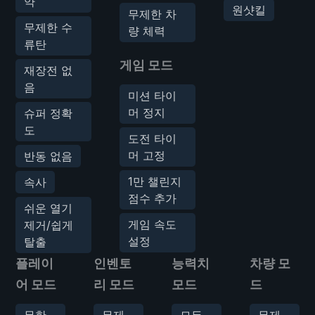
약
원샷킬
무제한 차
무제한 수
량 체력
류탄
게임 모드
재장전 없
음
미션 타이
머 정지
슈퍼 정확
도
도전 타이
머 고정
반동 없음
1만 챌린지
속사
점수 추가
쉬운 열기
게임 속도
제거/쉽게
설정
탈출
플레이
인벤토
능력치
차량 모
어 모드
리 모드
모드
드
무한
무제
모든
무제