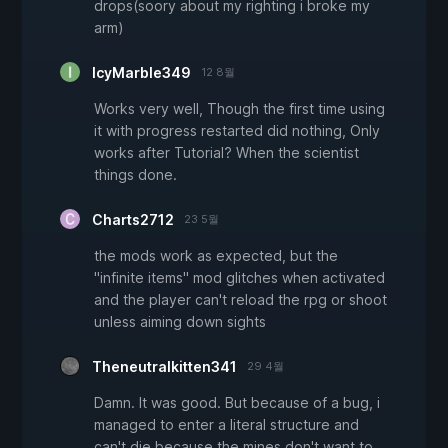
drops(soory about my righting i broke my
arm)
IcyMarble349
12 8월
Works very well, Though the first time using
it with progress restarted did nothing, Only
works after Tutorial? When the scientist
things done.
Charts2712
23 5월
the mods work as expected, but the
"infinite items" mod glitches when activated
and the player can't reload the rpg or shoot
unless aiming down sights
Theneutralkitten341
29 4월
Damn. It was good. But because of a bug, i
managed to enter a literal structure and
can't die because the mines don't want to