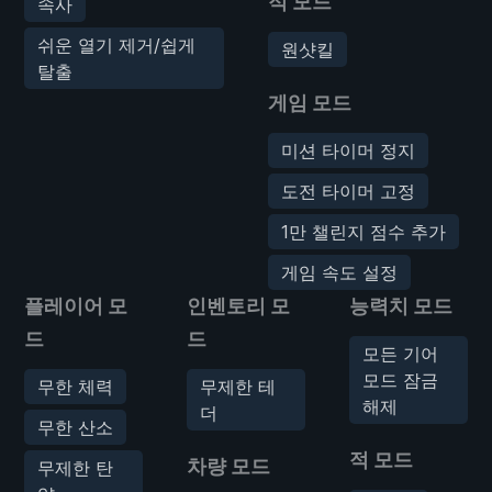
적 모드
속사
쉬운 열기 제거/쉽게
원샷킬
탈출
게임 모드
미션 타이머 정지
도전 타이머 고정
1만 챌린지 점수 추가
게임 속도 설정
플레이어 모
인벤토리 모
능력치 모드
드
드
모든 기어
모드 잠금
무한 체력
무제한 테
해제
더
무한 산소
적 모드
차량 모드
무제한 탄