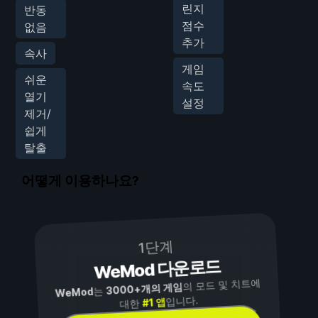
린지
반동
점수
없음
추가
속사
게임
쉬운
속도
열기
설정
제거/
쉽게
탈출
어떻게 이용하나요?
1단계
WeMod 다운로드
의 모드 및 치트에
3000+개의 게임
는
WeMod
입니다.
#1 앱
대한