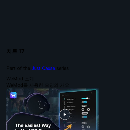
치트
17
Part of the
Just Cause
series
WeMod 소개
WeMod를 사용한 모딩의 개요