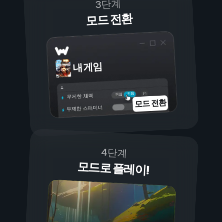
3단계
모드 전환
내 게임
켜짐
꺼짐
무제한 체력
모드 전환
무제한 스태미너
4단계
모드로 플레이!