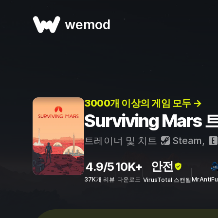
wemod
3000개 이상의 게임 모두 →
Surviving Mar
트레이너 및 치트
Steam
,
안전
4.9/5
10K+
37K개 리뷰
다운로드
MrAntiF
VirusTotal 스캔됨