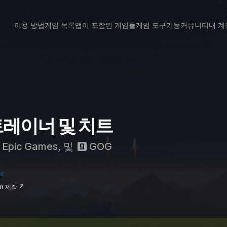
이용 방법
게임 목록
맵이 포함된 게임들
게임 도구
기능
커뮤니티
내 계
s 트레이너 및 치트
Epic Games
, 및
GOG
un 제작 ↗