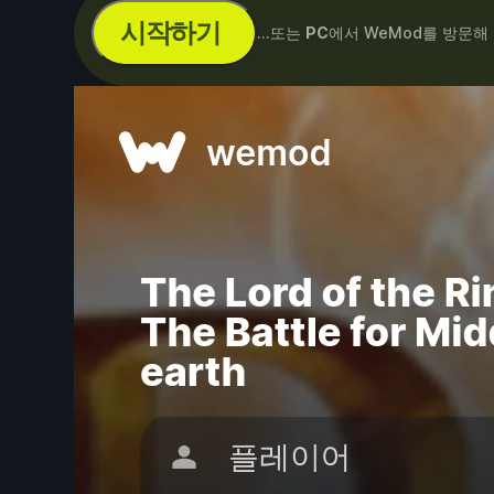
시작하기
...또는
PC
에서 WeMod를 방문해