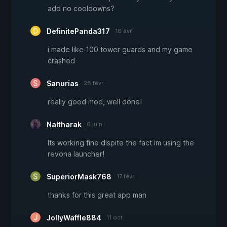
add no cooldowns?
DefinitePanda317
18 avr.
i made like 100 tower guards and my game
crashed
Sanurias
28 févr.
really good mod, well done!
Naltharak
6 juin
Its working fine dispite the fact im using the
revona launcher!
SuperiorMask768
17 févr.
thanks for this great app man
JollyWaffle884
11 oct.