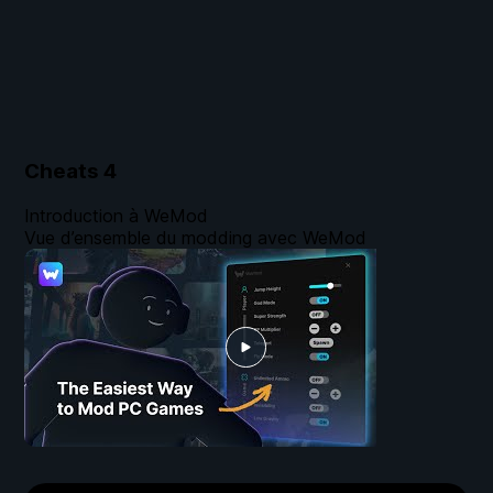
Cheats
4
Introduction à WeMod
Vue d’ensemble du modding avec WeMod