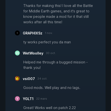
Thanks for making this! I love all the Battle
for Middle Earth games, and it's great to
know people made a mod for it that still
works after all this time!
GRAPHIXSz
1 nov.
ty works perfect you da man
WetWoolley
30 oct.
Helped me through a bugged mission -
thank you!
vsi007
24 oct.
Good mods. Well play and no lags.
YGLT1
22 mars
Great! Works well on patch 2.22