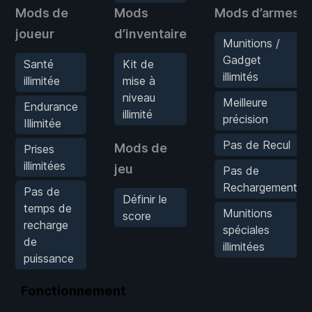
Mods de
Mods
Mods d’armes
joueur
d’inventaire
Munitions /
Gadget
Santé
Kit de
illimités
illimitée
mise à
niveau
Meilleure
Endurance
illimité
précision
Illimitée
Pas de Recul
Mods de
Prises
illimitées
jeu
Pas de
Rechargement
Pas de
Définir le
temps de
Munitions
score
recharge
spéciales
de
illimitées
puissance
Fonctionnement