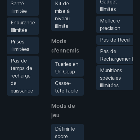
Gadget
Santé
Kit de
illimités
illimitée
mise à
niveau
Meilleure
Endurance
illimité
précision
Illimitée
Pas de Recul
Mods
Prises
illimitées
d’ennemis
Pas de
Rechargement
Pas de
Tueries en
temps de
Munitions
Un Coup
recharge
spéciales
de
Casse-
illimitées
puissance
tête facile
Mods de
jeu
Définir le
score