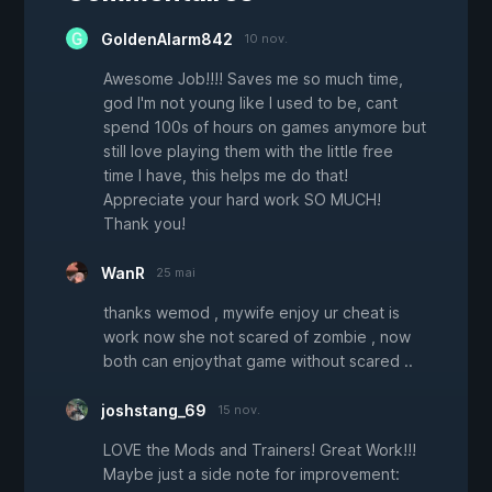
GoldenAlarm842
10 nov.
Awesome Job!!!! Saves me so much time,
god I'm not young like I used to be, cant
spend 100s of hours on games anymore but
still love playing them with the little free
time I have, this helps me do that!
Appreciate your hard work SO MUCH!
Thank you!
WanR
25 mai
thanks wemod , mywife enjoy ur cheat is
work now she not scared of zombie , now
both can enjoythat game without scared ..
joshstang_69
15 nov.
LOVE the Mods and Trainers! Great Work!!!
Maybe just a side note for improvement: