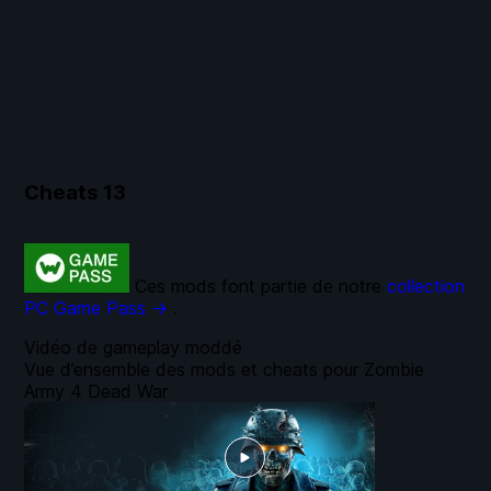
Cheats
13
Ces mods font partie de notre
collection
PC Game Pass →
.
Vidéo de gameplay moddé
Vue d’ensemble des mods et cheats pour Zombie
Army 4 Dead War