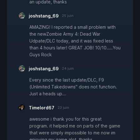
an update, thanks
joshstang_69
25 juin
AMAZING! I reported a small problem with
the newZombie Army 4: Dead War
Udpate/DLC today, and it was fixed less
than 4 hours later! GREAT JOB! 10/10.....You
Guys Rock
joshstang_69
24 juin
Every since the last update/DLC, F9
(Unlimited Takedowns" does not function.
Just a heads up...
Timelord67
23 juin
awesome i thank you for this great
program. it helped me on parts of the game
that were simply impossible to me now im
enjoying my game alot, thanks