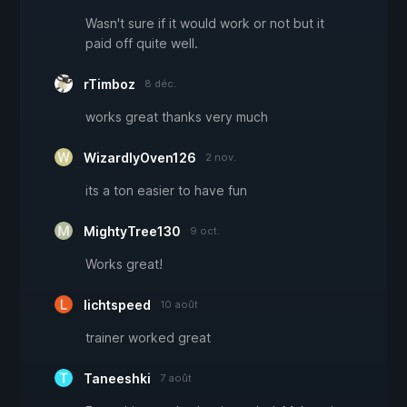
Wasn't sure if it would work or not but it
paid off quite well.
rTimboz
8 déc.
works great thanks very much
WizardlyOven126
2 nov.
its a ton easier to have fun
MightyTree130
9 oct.
Works great!
lichtspeed
10 août
trainer worked great
Taneeshki
7 août