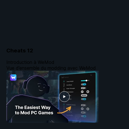
Cheats
12
Introduction à WeMod
Vue d’ensemble du modding avec WeMod