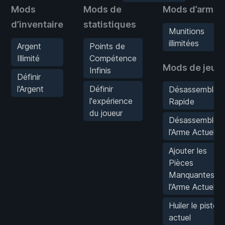
Mods
Mods de
Mods d’armes
d’inventaire
statistiques
Munitions
illimitées
Argent
Points de
Illimité
Compétence
Mods de jeu
Infinis
Définir
l'Argent
Définir
Désassemblag
l'expérience
Rapide
du joueur
Désassembler
l'Arme Actuelle
Ajouter les
Pièces
Manquantes à
l'Arme Actuelle
Huiler le pistole
actuel