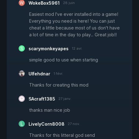
WokeBox5961
28 juin
Easiest mod I've ever installed into a game!
Everything you need is here! You can just
cheat a little because most of us don't have
a lot of time in the day to play.. Great job!!
scarymonkeyapes
12 avr.
simple good to use when starting
Ulfehdnar
1 févr.
Thanks for creating this mod
SAcraft1385
27 janv.
thanks man nice job
LivelyCorn8008
27 nov.
Thanks for this litteral god send