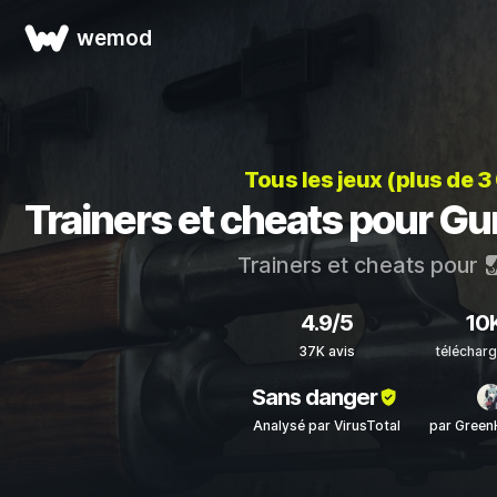
wemod
Tous les jeux (plus de 
Trainers et cheats pour G
Trainers et cheats pour
4.9/5
10
37K avis
téléchar
Sans danger
Analysé par VirusTotal
par Gree