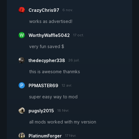
CrazyChris97
6 nov.
works as advertised!
WorthyWaffle5042
17 oct.
very fun saved $
thedecypher338
26 juil.
this is awesome thanmks
PPMASTER69
12 avr.
super easy way to mod
pugsly2015
18 févr.
all mods worked with my version
PlatinumForger
17 févr.